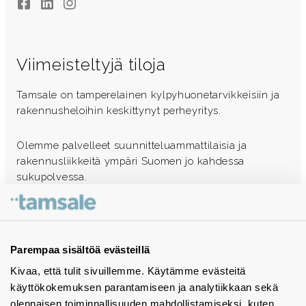
Facebook
LinkedIn
Instagram
Viimeisteltyjä tiloja
Tamsale on tamperelainen kylpyhuonetarvikkeisiin ja
rakennusheloihin keskittynyt perheyritys.
Olemme palvelleet suunnitteluammattilaisia ja
rakennusliikkeitä ympäri Suomen jo kahdessa
sukupolvessa.
Ota yhteyttä - autamme mielellämme
Tuotekuvastot
Parempaa sisältöä evästeillä
Kivaa, että tulit sivuillemme. Käytämme evästeitä
Instagram
käyttökokemuksen parantamiseen ja analytiikkaan sekä
BIM-objektit
olennaisen toiminnallisuuden mahdollistamiseksi, kuten