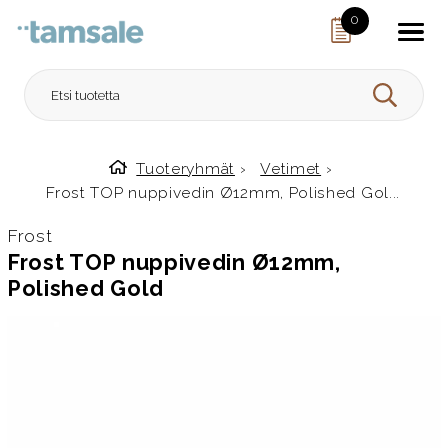
Skip to content
0
HAE
Tuoteryhmät
›
Vetimet
›
Etusivulle
Frost TOP nuppivedin Ø12mm, Polished Gol...
Frost
Frost TOP nuppivedin Ø12mm,
Polished Gold