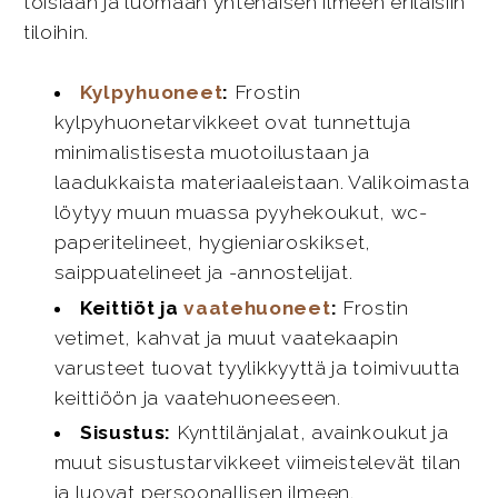
toisiaan ja luomaan yhtenäisen ilmeen erilaisiin
tiloihin.
Kylpyhuoneet
:
Frostin
kylpyhuonetarvikkeet ovat tunnettuja
minimalistisesta muotoilustaan ja
laadukkaista materiaaleistaan. Valikoimasta
löytyy muun muassa pyyhekoukut, wc-
paperitelineet, hygieniaroskikset,
saippuatelineet ja -annostelijat.
Keittiöt ja
vaatehuoneet
:
Frostin
vetimet, kahvat ja muut vaatekaapin
varusteet tuovat tyylikkyyttä ja toimivuutta
keittiöön ja vaatehuoneeseen.
Sisustus:
Kynttilänjalat, avainkoukut ja
muut sisustustarvikkeet viimeistelevät tilan
ja luovat persoonallisen ilmeen.