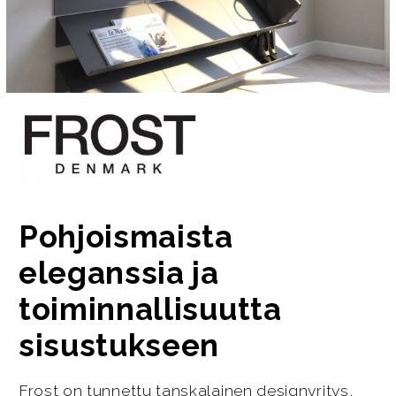
Pohjoismaista
eleganssia ja
toiminnallisuutta
sisustukseen
Frost on tunnettu tanskalainen designyritys,