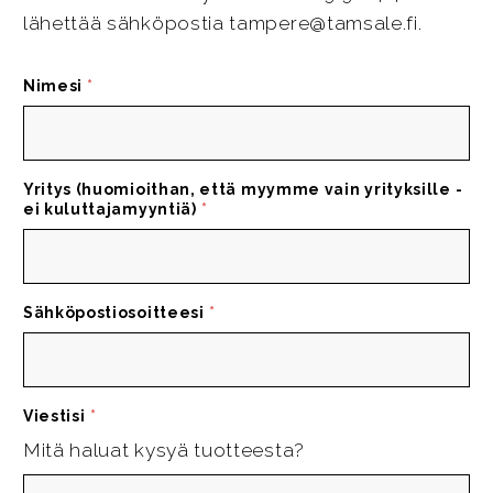
lähettää sähköpostia tampere@tamsale.fi.
Nimesi
*
Yritys (huomioithan, että myymme vain yrityksille -
ei kuluttajamyyntiä)
*
Sähköpostiosoitteesi
*
Viestisi
*
Mitä haluat kysyä tuotteesta?