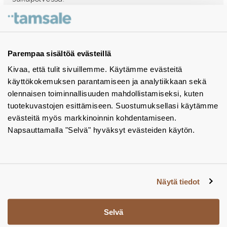
Ota yhteyttä - autamme mielellämme
Tuotekuvastot
Parempaa sisältöä evästeillä
Kivaa, että tulit sivuillemme. Käytämme evästeitä
Instagram
käyttökokemuksen parantamiseen ja analytiikkaan sekä
BIM-objektit
olennaisen toiminnallisuuden mahdollistamiseksi, kuten
tuotekuvastojen esittämiseen. Suostumuksellasi käytämme
Yhteystiedot
evästeitä myös markkinoinnin kohdentamiseen.
Napsauttamalla "Selvä" hyväksyt evästeiden käytön.
Tiedotteet
Tietosuojaseloste
Tietoa evästeistä
Näytä tiedot
Evästeasetukset
Selvä