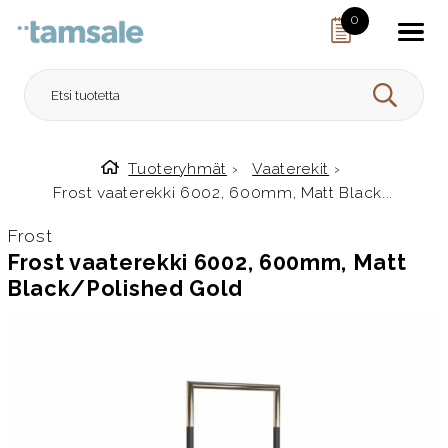
Skip to content
0
HAE
Tuoteryhmät
›
Vaaterekit
›
Etusivulle
Frost vaaterekki 6002, 600mm, Matt Black...
Frost
Frost vaaterekki 6002, 600mm, Matt
Black/Polished Gold