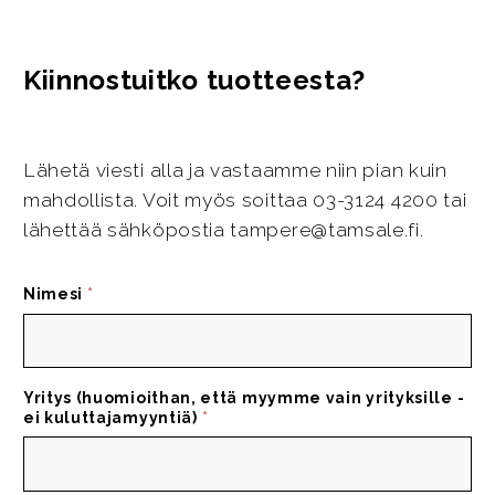
Kiinnostuitko tuotteesta?
Lähetä viesti alla ja vastaamme niin pian kuin
mahdollista. Voit myös soittaa 03-3124 4200 tai
lähettää sähköpostia tampere@tamsale.fi.
Nimesi
*
Yritys (huomioithan, että myymme vain yrityksille -
ei kuluttajamyyntiä)
*