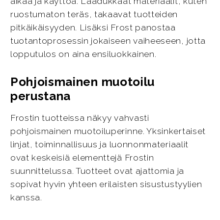
aikaa ja käyttöä. Laadukkaat materiaalit, kuten
ruostumaton teräs, takaavat tuotteiden
pitkäikäisyyden. Lisäksi Frost panostaa
tuotantoprosessin jokaiseen vaiheeseen, jotta
lopputulos on aina ensiluokkainen.
Pohjoismainen muotoilu
perustana
Frostin tuotteissa näkyy vahvasti
pohjoismainen muotoiluperinne. Yksinkertaiset
linjat, toiminnallisuus ja luonnonmateriaalit
ovat keskeisiä elementtejä Frostin
suunnittelussa. Tuotteet ovat ajattomia ja
sopivat hyvin yhteen erilaisten sisustustyylien
kanssa.