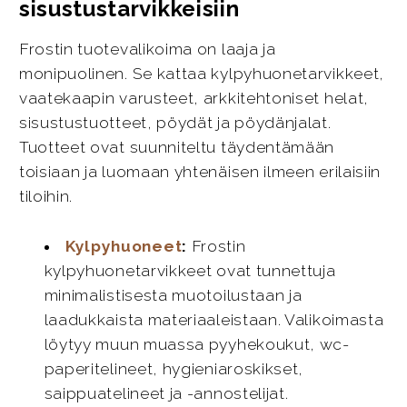
sisustustarvikkeisiin
Frostin tuotevalikoima on laaja ja
monipuolinen. Se kattaa kylpyhuonetarvikkeet,
vaatekaapin varusteet, arkkitehtoniset helat,
sisustustuotteet, pöydät ja pöydänjalat.
Tuotteet ovat suunniteltu täydentämään
toisiaan ja luomaan yhtenäisen ilmeen erilaisiin
tiloihin.
Kylpyhuoneet
:
Frostin
kylpyhuonetarvikkeet ovat tunnettuja
minimalistisesta muotoilustaan ja
laadukkaista materiaaleistaan. Valikoimasta
löytyy muun muassa pyyhekoukut, wc-
paperitelineet, hygieniaroskikset,
saippuatelineet ja -annostelijat.