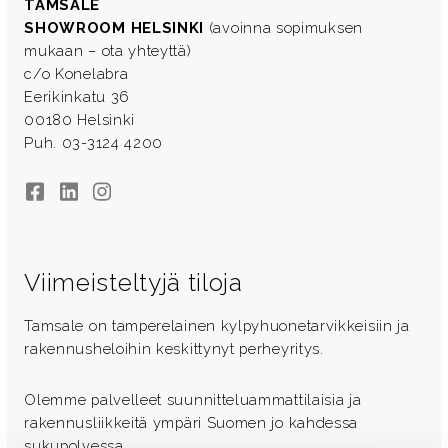
TAMSALE
SHOWROOM HELSINKI
(avoinna sopimuksen
mukaan – ota yhteyttä)
c/o Konelabra
Eerikinkatu 36
00180 Helsinki
Puh. 03-3124 4200
Facebook
LinkedIn
Instagram
Viimeisteltyjä tiloja
Tamsale on tamperelainen kylpyhuonetarvikkeisiin ja
rakennusheloihin keskittynyt perheyritys.
Olemme palvelleet suunnitteluammattilaisia ja
rakennusliikkeitä ympäri Suomen jo kahdessa
sukupolvessa.