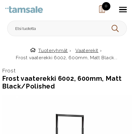
Skip to content
0
HAE
Tuoteryhmät
›
Vaaterekit
›
Etusivulle
Frost vaaterekki 6002, 600mm, Matt Black...
Frost
Frost vaaterekki 6002, 600mm, Matt
Black/Polished