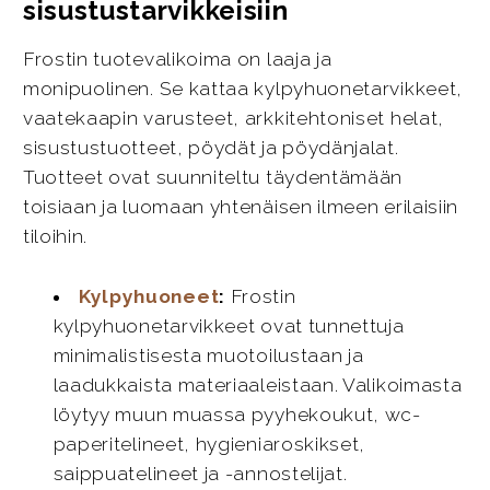
sisustustarvikkeisiin
Frostin tuotevalikoima on laaja ja
monipuolinen. Se kattaa kylpyhuonetarvikkeet,
vaatekaapin varusteet, arkkitehtoniset helat,
sisustustuotteet, pöydät ja pöydänjalat.
Tuotteet ovat suunniteltu täydentämään
toisiaan ja luomaan yhtenäisen ilmeen erilaisiin
tiloihin.
Kylpyhuoneet
:
Frostin
kylpyhuonetarvikkeet ovat tunnettuja
minimalistisesta muotoilustaan ja
laadukkaista materiaaleistaan. Valikoimasta
löytyy muun muassa pyyhekoukut, wc-
paperitelineet, hygieniaroskikset,
saippuatelineet ja -annostelijat.