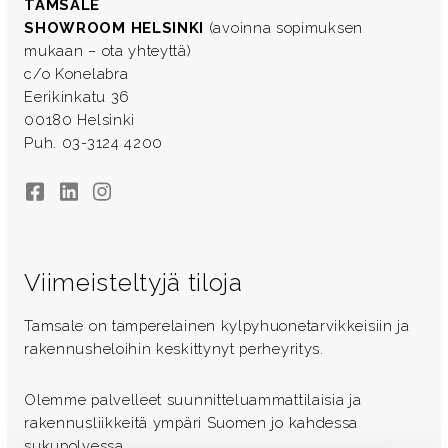
TAMSALE
SHOWROOM HELSINKI
(avoinna sopimuksen
mukaan – ota yhteyttä)
c/o Konelabra
Eerikinkatu 36
00180 Helsinki
Puh. 03-3124 4200
Facebook
LinkedIn
Instagram
Viimeisteltyjä tiloja
Tamsale on tamperelainen kylpyhuonetarvikkeisiin ja
rakennusheloihin keskittynyt perheyritys.
Olemme palvelleet suunnitteluammattilaisia ja
rakennusliikkeitä ympäri Suomen jo kahdessa
sukupolvessa.