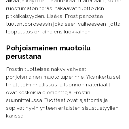
aikaa ja käyttöä. Laadukkaat materiaalit, kuten
ruostumaton teräs, takaavat tuotteiden
pitkäikäisyyden. Lisäksi Frost panostaa
tuotantoprosessin jokaiseen vaiheeseen, jotta
lopputulos on aina ensiluokkainen.
Pohjoismainen muotoilu
perustana
Frostin tuotteissa näkyy vahvasti
pohjoismainen muotoiluperinne. Yksinkertaiset
linjat, toiminnallisuus ja luonnonmateriaalit
ovat keskeisiä elementtejä Frostin
suunnittelussa. Tuotteet ovat ajattomia ja
sopivat hyvin yhteen erilaisten sisustustyylien
kanssa.