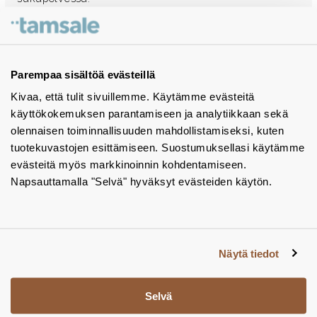
Ota yhteyttä - autamme mielellämme
Tuotekuvastot
Parempaa sisältöä evästeillä
Kivaa, että tulit sivuillemme. Käytämme evästeitä
Instagram
käyttökokemuksen parantamiseen ja analytiikkaan sekä
BIM-objektit
olennaisen toiminnallisuuden mahdollistamiseksi, kuten
tuotekuvastojen esittämiseen. Suostumuksellasi käytämme
Yhteystiedot
evästeitä myös markkinoinnin kohdentamiseen.
Napsauttamalla "Selvä" hyväksyt evästeiden käytön.
Tiedotteet
Tietosuojaseloste
Tietoa evästeistä
Näytä tiedot
Evästeasetukset
Selvä