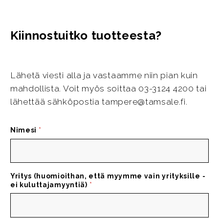
Kiinnostuitko tuotteesta?
Lähetä viesti alla ja vastaamme niin pian kuin
mahdollista. Voit myös soittaa 03-3124 4200 tai
lähettää sähköpostia tampere@tamsale.fi.
Nimesi
*
Yritys (huomioithan, että myymme vain yrityksille -
ei kuluttajamyyntiä)
*