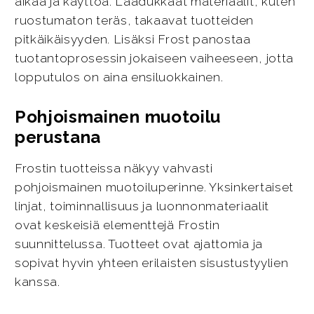
aikaa ja käyttöä. Laadukkaat materiaalit, kuten
ruostumaton teräs, takaavat tuotteiden
pitkäikäisyyden. Lisäksi Frost panostaa
tuotantoprosessin jokaiseen vaiheeseen, jotta
lopputulos on aina ensiluokkainen.
Pohjoismainen muotoilu
perustana
Frostin tuotteissa näkyy vahvasti
pohjoismainen muotoiluperinne. Yksinkertaiset
linjat, toiminnallisuus ja luonnonmateriaalit
ovat keskeisiä elementtejä Frostin
suunnittelussa. Tuotteet ovat ajattomia ja
sopivat hyvin yhteen erilaisten sisustustyylien
kanssa.