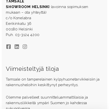
TAMSALE
SHOWROOM HELSINKI
(avoinna sopimuksen
mukaan – ota yhteyttä)
c/o Konelabra
Eerikinkatu 36
00180 Helsinki
Puh. 03-3124 4200
Facebook
LinkedIn
Instagram
Viimeisteltyjä tiloja
Tamsale on tamperelainen kylpyhuonetarvikkeisiin ja
rakennusheloihin keskittynyt perheyritys.
Olemme palvelleet suunnitteluammattilaisia ja
rakennusliikkeitä ympäri Suomen jo kahdessa
sukupolvessa.