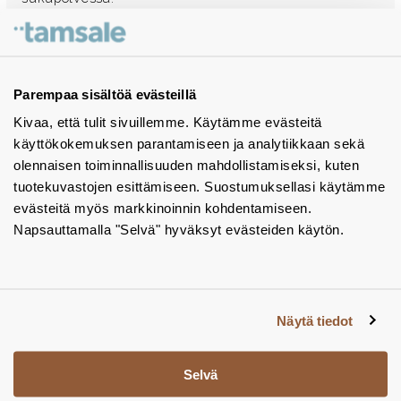
Ota yhteyttä - autamme mielellämme
Tuotekuvastot
Parempaa sisältöä evästeillä
Kivaa, että tulit sivuillemme. Käytämme evästeitä
Instagram
käyttökokemuksen parantamiseen ja analytiikkaan sekä
BIM-objektit
olennaisen toiminnallisuuden mahdollistamiseksi, kuten
tuotekuvastojen esittämiseen. Suostumuksellasi käytämme
Yhteystiedot
evästeitä myös markkinoinnin kohdentamiseen.
Napsauttamalla "Selvä" hyväksyt evästeiden käytön.
Tiedotteet
Tietosuojaseloste
Tietoa evästeistä
Näytä tiedot
Evästeasetukset
Selvä