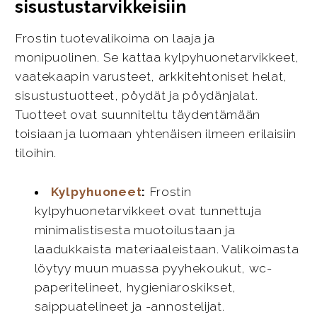
sisustustarvikkeisiin
Frostin tuotevalikoima on laaja ja
monipuolinen. Se kattaa kylpyhuonetarvikkeet,
vaatekaapin varusteet, arkkitehtoniset helat,
sisustustuotteet, pöydät ja pöydänjalat.
Tuotteet ovat suunniteltu täydentämään
toisiaan ja luomaan yhtenäisen ilmeen erilaisiin
tiloihin.
Kylpyhuoneet
:
Frostin
kylpyhuonetarvikkeet ovat tunnettuja
minimalistisesta muotoilustaan ja
laadukkaista materiaaleistaan. Valikoimasta
löytyy muun muassa pyyhekoukut, wc-
paperitelineet, hygieniaroskikset,
saippuatelineet ja -annostelijat.