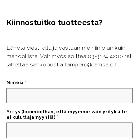
Kiinnostuitko tuotteesta?
Lähetä viesti alla ja vastaamme niin pian kuin
mahdollista. Voit myös soittaa 03-3124 4200 tai
lähettää sähköpostia tampere@tamsale.fi.
Nimesi
*
Yritys (huomioithan, että myymme vain yrityksille -
ei kuluttajamyyntiä)
*