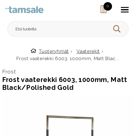
Skip to content
0
HAE
Tuoteryhmät
›
Vaaterekit
›
Etusivulle
Frost vaaterekki 6003, 1000mm, Matt Blac...
Frost
Frost vaaterekki 6003, 1000mm, Matt
Black/Polished Gold