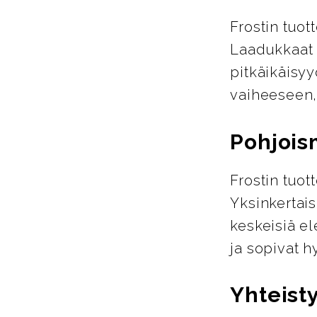
Frostin tuot
Laadukkaat m
pitkäikäisyy
vaiheeseen,
Pohjois
Frostin tuo
Yksinkertais
keskeisiä el
ja sopivat h
Yhteist