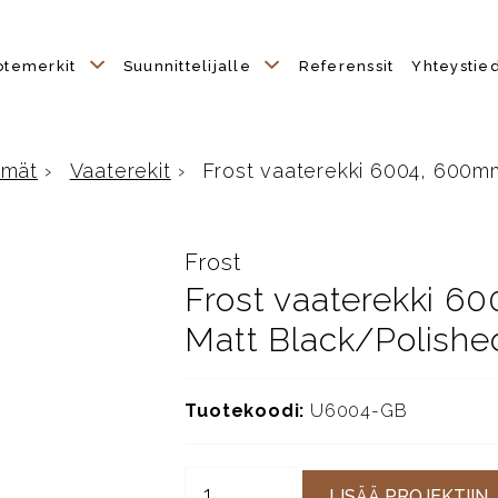
otemerkit
Suunnittelijalle
Referenssit
Yhteystie
hmät
›
Vaaterekit
›
Frost vaaterekki 6004, 600mm, 
Frost
Frost vaaterekki 60
Matt Black/Polishe
Tuotekoodi:
U6004-GB
LISÄÄ PROJEKTIIN