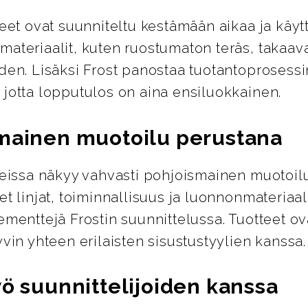
teet ovat suunniteltu kestämään aikaa ja käyt
ateriaalit, kuten ruostumaton teräs, takaava
den. Lisäksi Frost panostaa tuotantoprosess
 jotta lopputulos on aina ensiluokkainen.
mainen muotoilu perustana
tteissa näkyy vahvasti pohjoismainen muotoil
et linjat, toiminnallisuus ja luonnonmateriaal
ementtejä Frostin suunnittelussa. Tuotteet ov
yvin yhteen erilaisten sisustustyylien kanssa.
yö suunnittelijoiden kanssa