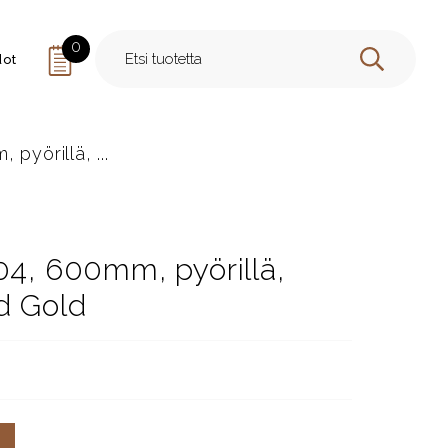
0
dot
HAE
pyörillä, ...
04, 600mm, pyörillä,
d Gold