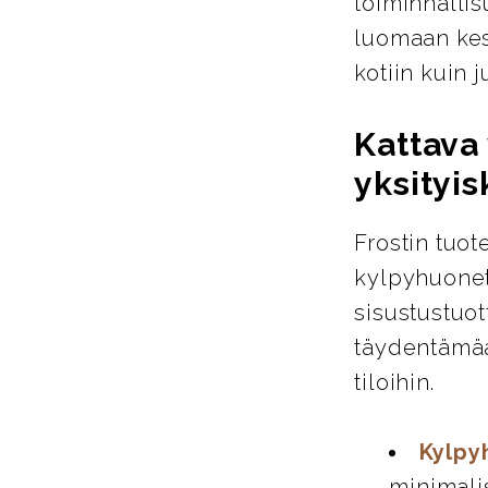
toiminnallis
luomaan kest
kotiin kuin ju
Kattava 
yksityis
Frostin tuot
kylpyhuoneta
sisustustuot
täydentämää
tiloihin.
Kylpy
minimali