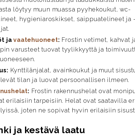
asta löytyy muun muassa pyyhekoukut, wc-
ineet, hygieniaroskikset, saippuatelineet ja 
jat.
öt ja
vaatehuoneet
:
Frostin vetimet, kahvat 
in varusteet tuovat tyylikkyyttä ja toimivuut
huoneeseen.
us:
Kynttilänjalat, avainkoukut ja muut sisust
levät tilan ja luovat persoonallisen ilmeen.
nushelat
:
Frostin rakennushelat ovat monipuo
t erilaisiin tarpeisiin. Helat ovat saatavilla er
lyissä, joten ne sopivat hyvin erilaisiin sisus
ki ja kestävä laatu