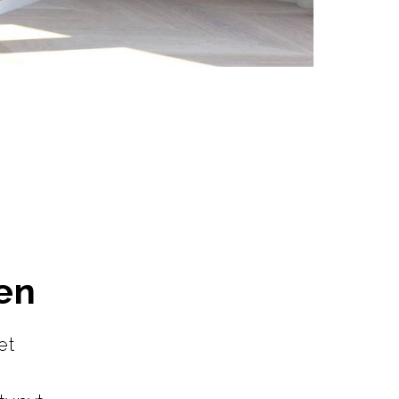
en
et