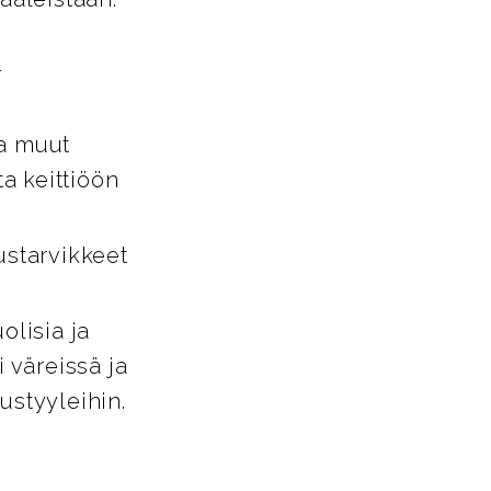
-
ja muut
ta keittiöön
ustarvikkeet
lisia ja
i väreissä ja
tustyyleihin.