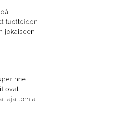
töä.
t tuotteiden
in jokaiseen
uperinne.
it ovat
at ajattomia