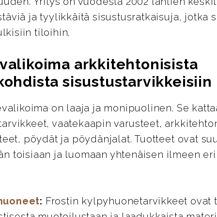
uuden. Yritys on vuodesta 2002 lähtien keskit
äviä ja tyylikkäitä sisustusratkaisuja, jotka s
lkisiin tiloihin.
valikoima arkkitehtonisista
kohdista sisustustarvikkeisiin
evalikoima on laaja ja monipuolinen. Se katta
rvikkeet, vaatekaapin varusteet, arkkitehton
teet, pöydät ja pöydänjalat. Tuotteet ovat su
n toisiaan ja luomaan yhtenäisen ilmeen eril
huoneet
:
Frostin kylpyhuonetarvikkeet ovat 
stisesta muotoilustaan ja laadukkaista materi