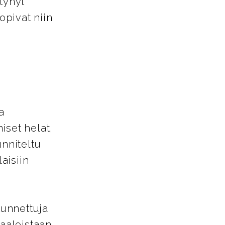
tynyt
opivat niin
a
iset helat,
unniteltu
aisiin
tunnettuja
aaleistaan.