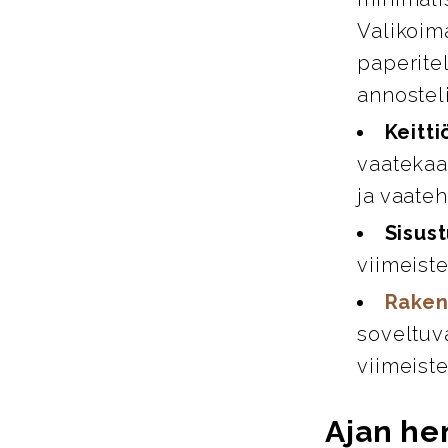
Valikoim
paperitel
annosteli
Keitti
vaatekaap
ja vaate
Sisust
viimeiste
Raken
soveltuva
viimeiste
Ajan hen