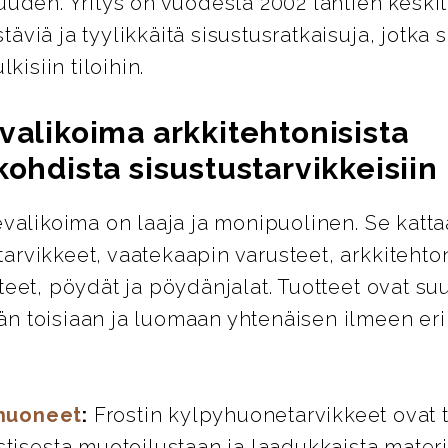
uuden. Yritys on vuodesta 2002 lähtien keskit
äviä ja tyylikkäitä sisustusratkaisuja, jotka s
lkisiin tiloihin.
valikoima arkkitehtonisista
kohdista sisustustarvikkeisiin
evalikoima on laaja ja monipuolinen. Se katta
rvikkeet, vaatekaapin varusteet, arkkitehton
teet, pöydät ja pöydänjalat. Tuotteet ovat su
n toisiaan ja luomaan yhtenäisen ilmeen eril
huoneet
:
Frostin kylpyhuonetarvikkeet ovat 
stisesta muotoilustaan ja laadukkaista materi