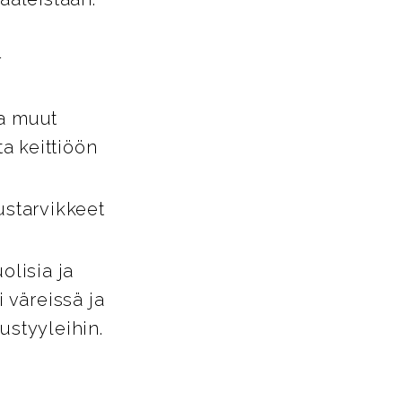
-
ja muut
ta keittiöön
ustarvikkeet
lisia ja
i väreissä ja
tustyyleihin.