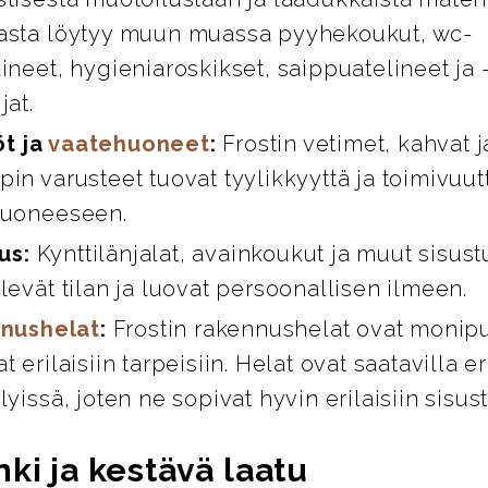
asta löytyy muun muassa pyyhekoukut, wc-
ineet, hygieniaroskikset, saippuatelineet ja 
jat.
öt ja
vaatehuoneet
:
Frostin vetimet, kahvat 
in varusteet tuovat tyylikkyyttä ja toimivuut
huoneeseen.
us:
Kynttilänjalat, avainkoukut ja muut sisust
levät tilan ja luovat persoonallisen ilmeen.
nushelat
:
Frostin rakennushelat ovat monipuo
t erilaisiin tarpeisiin. Helat ovat saatavilla er
lyissä, joten ne sopivat hyvin erilaisiin sisus
ki ja kestävä laatu