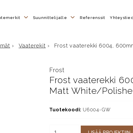
otemerkit
Suunnittelijalle
Referenssit
Yhteystie
hmät
›
Vaaterekit
›
Frost vaaterekki 6004, 600mm, 
Frost
Frost vaaterekki 60
Matt White/Polishe
Tuotekoodi:
U6004-GW
LISÄÄ PROJEKTIIN