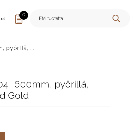
0
dot
HAE
pyörillä, ...
04, 600mm, pyörillä,
d Gold