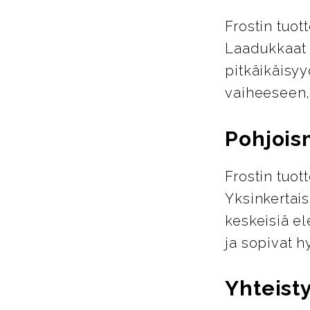
Frostin tuot
Laadukkaat m
pitkäikäisyy
vaiheeseen,
Pohjois
Frostin tuo
Yksinkertais
keskeisiä el
ja sopivat h
Yhteist