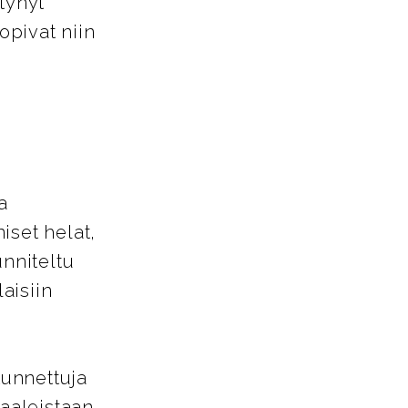
tynyt
opivat niin
a
iset helat,
unniteltu
aisiin
tunnettuja
aaleistaan.