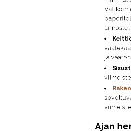
Valikoim
paperitel
annosteli
Keitti
vaatekaap
ja vaate
Sisust
viimeiste
Raken
soveltuva
viimeiste
Ajan hen