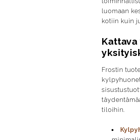
toiminnallis
luomaan kest
kotiin kuin ju
Kattava 
yksityis
Frostin tuot
kylpyhuoneta
sisustustuot
täydentämää
tiloihin.
Kylpy
minimali