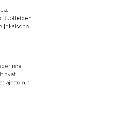
töä.
t tuotteiden
in jokaiseen
uperinne.
it ovat
at ajattomia