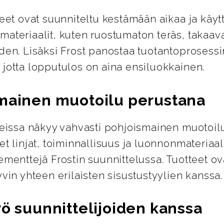
teet ovat suunniteltu kestämään aikaa ja käyt
ateriaalit, kuten ruostumaton teräs, takaava
den. Lisäksi Frost panostaa tuotantoprosess
 jotta lopputulos on aina ensiluokkainen.
mainen muotoilu perustana
tteissa näkyy vahvasti pohjoismainen muotoil
et linjat, toiminnallisuus ja luonnonmateriaal
ementtejä Frostin suunnittelussa. Tuotteet ov
yvin yhteen erilaisten sisustustyylien kanssa.
yö suunnittelijoiden kanssa