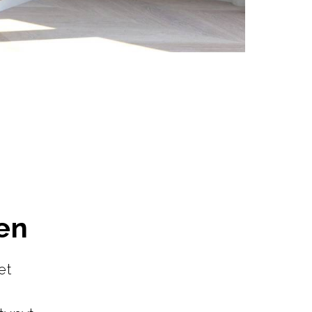
en
et