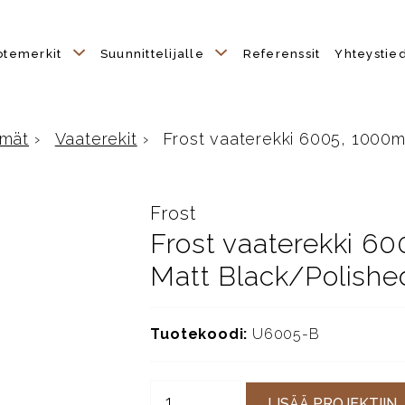
otemerkit
Suunnittelijalle
Referenssit
Yhteystie
hmät
›
Vaaterekit
›
Frost vaaterekki 6005, 1000mm,
Frost
Frost vaaterekki 60
Matt Black/Polishe
Tuotekoodi:
U6005-B
LISÄÄ PROJEKTIIN