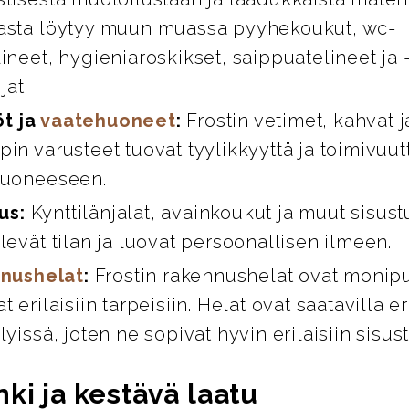
asta löytyy muun muassa pyyhekoukut, wc-
ineet, hygieniaroskikset, saippuatelineet ja 
jat.
öt ja
vaatehuoneet
:
Frostin vetimet, kahvat 
in varusteet tuovat tyylikkyyttä ja toimivuut
huoneeseen.
us:
Kynttilänjalat, avainkoukut ja muut sisust
levät tilan ja luovat persoonallisen ilmeen.
nushelat
:
Frostin rakennushelat ovat monipuo
t erilaisiin tarpeisiin. Helat ovat saatavilla er
lyissä, joten ne sopivat hyvin erilaisiin sisus
ki ja kestävä laatu