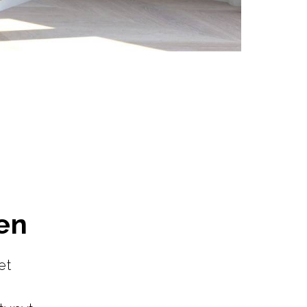
en
et