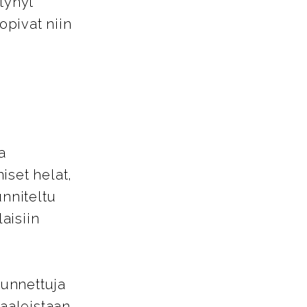
tynyt
opivat niin
a
iset helat,
unniteltu
aisiin
tunnettuja
aaleistaan.