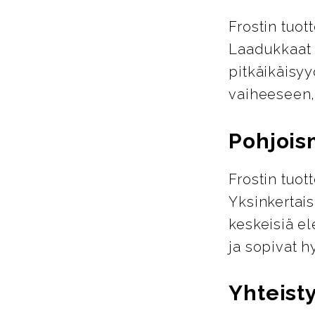
Frostin tuot
Laadukkaat m
pitkäikäisyy
vaiheeseen,
Pohjois
Frostin tuo
Yksinkertais
keskeisiä el
ja sopivat h
Yhteist