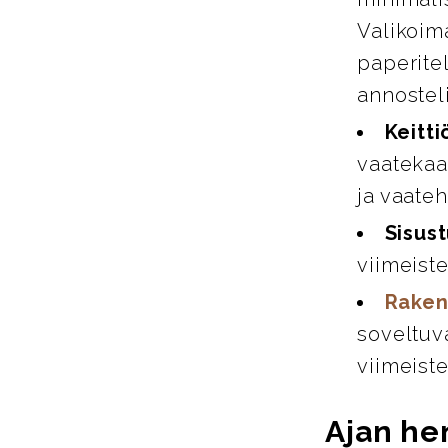
Valikoim
paperitel
annosteli
Keitti
vaatekaap
ja vaate
Sisust
viimeiste
Raken
soveltuva
viimeiste
Ajan hen