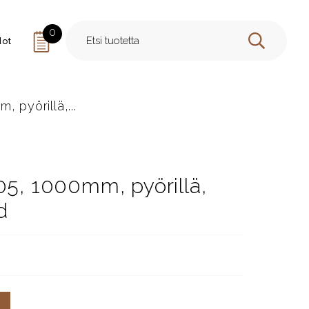
0
dot
HAE
 pyörillä,...
05, 1000mm, pyörillä,
d