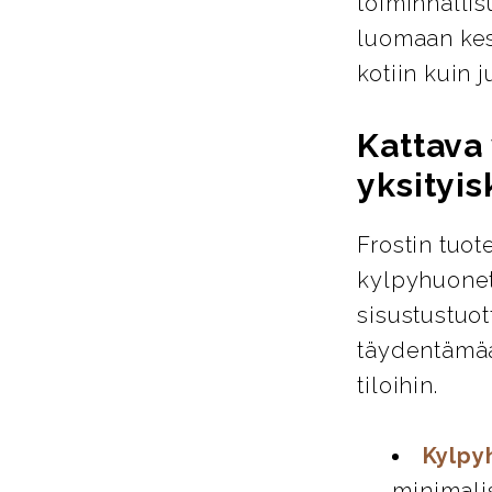
toiminnallis
luomaan kest
kotiin kuin ju
Kattava 
yksityis
Frostin tuot
kylpyhuoneta
sisustustuot
täydentämää
tiloihin.
Kylpy
minimali