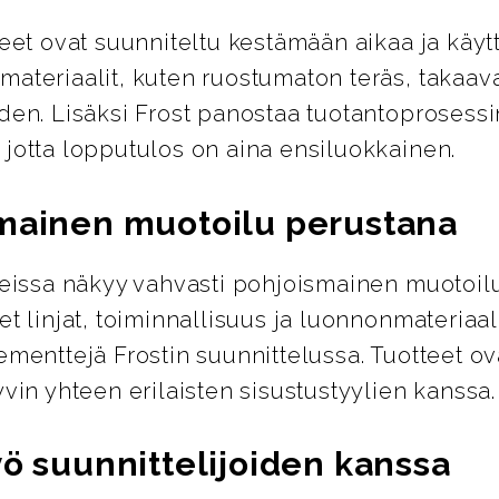
teet ovat suunniteltu kestämään aikaa ja käyt
ateriaalit, kuten ruostumaton teräs, takaava
den. Lisäksi Frost panostaa tuotantoprosess
 jotta lopputulos on aina ensiluokkainen.
mainen muotoilu perustana
tteissa näkyy vahvasti pohjoismainen muotoil
et linjat, toiminnallisuus ja luonnonmateriaal
ementtejä Frostin suunnittelussa. Tuotteet ov
yvin yhteen erilaisten sisustustyylien kanssa.
yö suunnittelijoiden kanssa