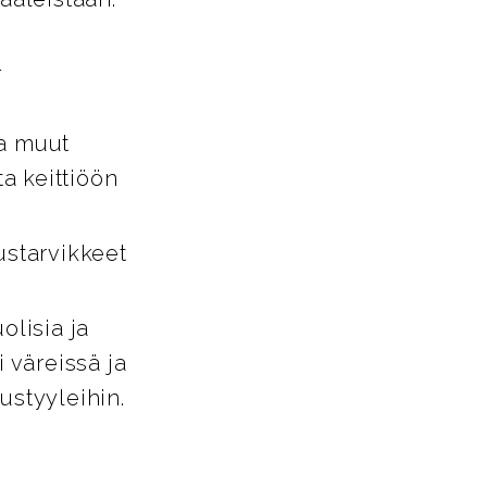
-
ja muut
ta keittiöön
ustarvikkeet
lisia ja
i väreissä ja
tustyyleihin.