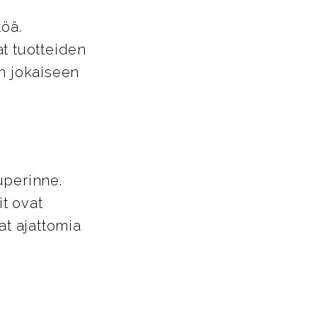
töä.
t tuotteiden
in jokaiseen
uperinne.
it ovat
at ajattomia