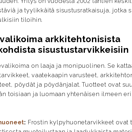
uuden. Yritys on vuodesta 2002 lähtien keskit
äviä ja tyylikkäitä sisustusratkaisuja, jotka s
lkisiin tiloihin.
valikoima arkkitehtonisista
kohdista sisustustarvikkeisiin
evalikoima on laaja ja monipuolinen. Se katta
rvikkeet, vaatekaapin varusteet, arkkitehton
teet, pöydät ja pöydänjalat. Tuotteet ovat su
n toisiaan ja luomaan yhtenäisen ilmeen eril
huoneet
:
Frostin kylpyhuonetarvikkeet ovat 
stisesta muotoilustaan ja laadukkaista materi