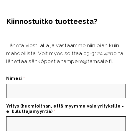
Kiinnostuitko tuotteesta?
Lähetä viesti alla ja vastaamme niin pian kuin
mahdollista. Voit myös soittaa 03-3124 4200 tai
lähettää sähköpostia tampere@tamsale.fi.
Nimesi
*
Yritys (huomioithan, että myymme vain yrityksille -
ei kuluttajamyyntiä)
*