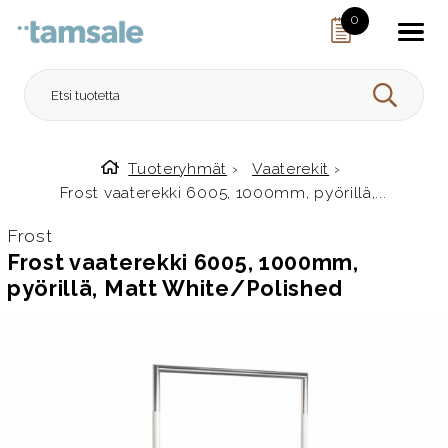
Skip to content
0
HAE
Tuoteryhmät
›
Vaaterekit
›
Etusivulle
Frost vaaterekki 6005, 1000mm, pyörillä,...
Frost
Frost vaaterekki 6005, 1000mm,
pyörillä, Matt White/Polished