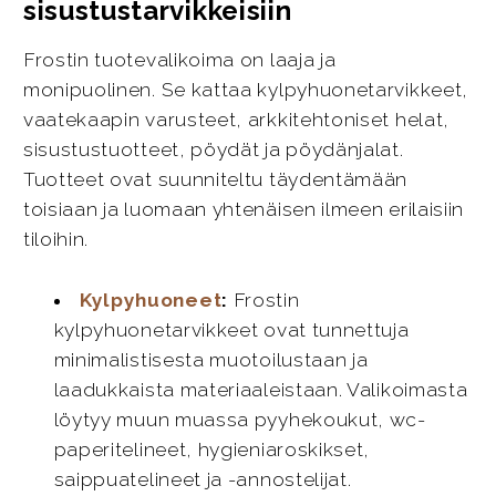
sisustustarvikkeisiin
Frostin tuotevalikoima on laaja ja
monipuolinen. Se kattaa kylpyhuonetarvikkeet,
vaatekaapin varusteet, arkkitehtoniset helat,
sisustustuotteet, pöydät ja pöydänjalat.
Tuotteet ovat suunniteltu täydentämään
toisiaan ja luomaan yhtenäisen ilmeen erilaisiin
tiloihin.
Kylpyhuoneet
:
Frostin
kylpyhuonetarvikkeet ovat tunnettuja
minimalistisesta muotoilustaan ja
laadukkaista materiaaleistaan. Valikoimasta
löytyy muun muassa pyyhekoukut, wc-
paperitelineet, hygieniaroskikset,
saippuatelineet ja -annostelijat.