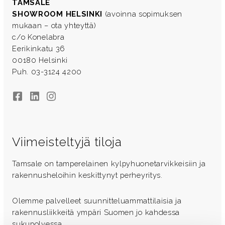
TAMSALE
SHOWROOM HELSINKI
(avoinna sopimuksen
mukaan – ota yhteyttä)
c/o Konelabra
Eerikinkatu 36
00180 Helsinki
Puh. 03-3124 4200
Facebook
LinkedIn
Instagram
Viimeisteltyjä tiloja
Tamsale on tamperelainen kylpyhuonetarvikkeisiin ja
rakennusheloihin keskittynyt perheyritys.
Olemme palvelleet suunnitteluammattilaisia ja
rakennusliikkeitä ympäri Suomen jo kahdessa
sukupolvessa.