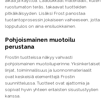
aikaa ja käyttöä. Laadukkaat materiaalit, kuten
ruostumaton teräs, takaavat tuotteiden
pitkäikäisyyden. Lisäksi Frost panostaa
tuotantoprosessin jokaiseen vaiheeseen, jotta
lopputulos on aina ensiluokkainen.
Pohjoismainen muotoilu
perustana
Frostin tuotteissa näkyy vahvasti
pohjoismainen muotoiluperinne. Yksinkertaiset
linjat, toiminnallisuus ja luonnonmateriaalit
ovat keskeisiä elementtejä Frostin
suunnittelussa. Tuotteet ovat ajattomia ja
sopivat hyvin yhteen erilaisten sisustustyylien
kanssa.