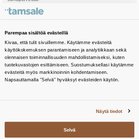
Ota yhteyttä - autamme mielellämme
Tuotekuvastot
Parempaa sisältöä evästeillä
Kivaa, että tulit sivuillemme. Käytämme evästeitä
Instagram
käyttökokemuksen parantamiseen ja analytiikkaan sekä
BIM-objektit
olennaisen toiminnallisuuden mahdollistamiseksi, kuten
tuotekuvastojen esittämiseen. Suostumuksellasi käytämme
Yhteystiedot
evästeitä myös markkinoinnin kohdentamiseen.
Napsauttamalla "Selvä" hyväksyt evästeiden käytön.
Tiedotteet
Tietosuojaseloste
Tietoa evästeistä
Näytä tiedot
Evästeasetukset
Selvä