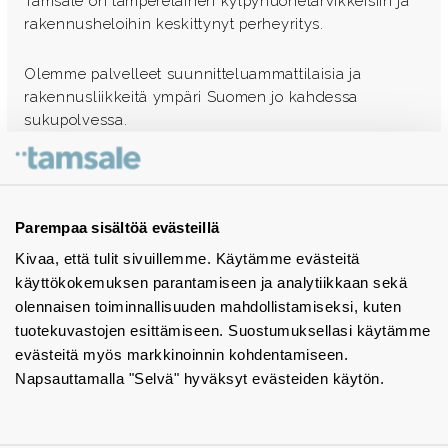
Tamsale on tamperelainen kylpyhuonetarvikkeisiin ja
rakennusheloihin keskittynyt perheyritys.
Olemme palvelleet suunnitteluammattilaisia ja
rakennusliikkeitä ympäri Suomen jo kahdessa
sukupolvessa.
Ota yhteyttä - autamme mielellämme
Tuotekuvastot
Parempaa sisältöä evästeillä
Kivaa, että tulit sivuillemme. Käytämme evästeitä
Instagram
käyttökokemuksen parantamiseen ja analytiikkaan sekä
BIM-objektit
olennaisen toiminnallisuuden mahdollistamiseksi, kuten
tuotekuvastojen esittämiseen. Suostumuksellasi käytämme
Yhteystiedot
evästeitä myös markkinoinnin kohdentamiseen.
Napsauttamalla "Selvä" hyväksyt evästeiden käytön.
Tiedotteet
Tietosuojaseloste