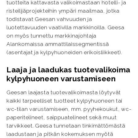
tuotteita kattavasta valikoimastaan hotelli- ja
risteilijäprojekteihin ympäri maailmaa, jotka
todistavat Geesan vahvuuden ja
luotettavuuden vaativilla markkinoilla. Geesa
on myös tunnettu markkinajohtaja
Alankomaissa ammattilaissegmentissä
(asentajat ja kylpyhuoneiden erikoisliikkeet).
Laaja ja laadukas tuotevalikoima
kylpyhuoneen varustamiseen
Geesan laajasta tuotevalikoimasta löytyvät
kaikki tarpeelliset tuotteet kylpyhuoneen tai
wc-tilan varustamiseen, mm. pyyhekoukut, wc-
paperitelineet, saippuatelineet sekä muut
tarvikkeet. Geesa tunnetaan tinkimättömästä
laadustaan ja pitkän kokemuksen myötä