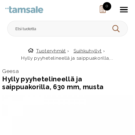
Skip to content
0
HAE
Tuoteryhmät
›
Suihkuhyllyt
›
Etusivulle
Hylly pyyhetelineellä ja saippuakorilla,...
Geesa
Hylly pyyhetelineellä ja
saippuakorilla, 630 mm, musta