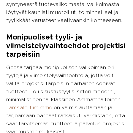
syntyneestä tuotevalikoimasta. Valikoimasta
löytyvät kauniisti muotoillut, toiminnalliset ja
tyylikkäät varusteet vaativaankin kohteeseen.
Monipuoliset tyyli- ja
viimeistelyvaihtoehdot projektisi
tarpeisiin
Geesa tarjoaa monipuolisen valikoiman eri
tyylejä ja viimeistelyvaihtoehtoja, jotta voit
valita projektisi tarpeisiin parhaiten sopivat
tuotteet – oli sisustustyylisi sitten moderni,
minimalistinen tai klassinen. Ammattitaitoinen
Tamsale-tiimimme
on valmis auttamaan ja
tarjoamaan parhaat ratkaisut, varmistaen, että
saat tarvitsemasi tuotteet ja palvelun projektisi
vaatimusten mukaisesti.