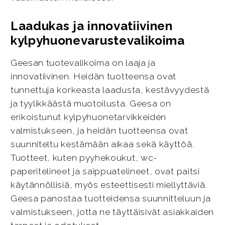
Laadukas ja innovatiivinen
kylpyhuonevarustevalikoima
Geesan tuotevalikoima on laaja ja
innovatiivinen. Heidän tuotteensa ovat
tunnettuja korkeasta laadusta, kestävyydestä
ja tyylikkäästä muotoilusta. Geesa on
erikoistunut kylpyhuonetarvikkeiden
valmistukseen, ja heidän tuotteensa ovat
suunniteltu kestämään aikaa sekä käyttöä.
Tuotteet, kuten pyyhekoukut, wc-
paperitelineet ja saippuatelineet, ovat paitsi
käytännöllisiä, myös esteettisesti miellyttäviä.
Geesa panostaa tuotteidensa suunnitteluun ja
valmistukseen, jotta ne täyttäisivät asiakkaiden