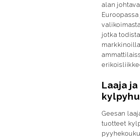
alan johtava
Euroopassa j
valikoimasta
jotka todist
markkinoill
ammattilais
erikoisliikke
Laaja j
kylpyhu
Geesan laaja
tuotteet ky
pyyhekoukut