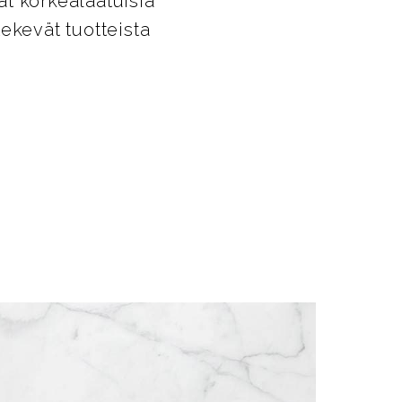
t korkealaatuisia
tekevät tuotteista