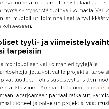
Geesa tunnetaan tinkimättömästä laadustaan 
myötä syntyneestä tuotevalikoimasta. Valik
niisti muotoillut, toiminnalliset ja tyylikkäät 
n kohteeseen.
iset tyyli- ja viimeistelyvai
si tarpeisiin
a monipuolisen valikoiman eri tyylejä ja
ihtoehtoja, jotta voit valita projektisi tarpeis
pivat tuotteet – oli sisustustyylisi sitten mod
en tai klassinen. Ammattitaitoinen
Tamsale-
maan ja tarjoamaan parhaat ratkaisut, varmis
emasi tuotteet ja palvelun projektisi vaatimus