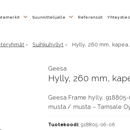
otemerkit
Suunnittelijalle
Referenssit
Yhteystie
oteryhmät
›
Suihkuhyllyt
›
Hylly, 260 mm, kapea
ivulle
Geesa
Hylly, 260 mm, kap
Geesa Frame hylly, 918805-
musta / musta – Tamsale O
Tuotekoodi:
918805-06-06