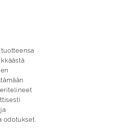
 tuotteensa
ikkäästä
den
estämään
eritelineet
tisesti
ja
a odotukset.