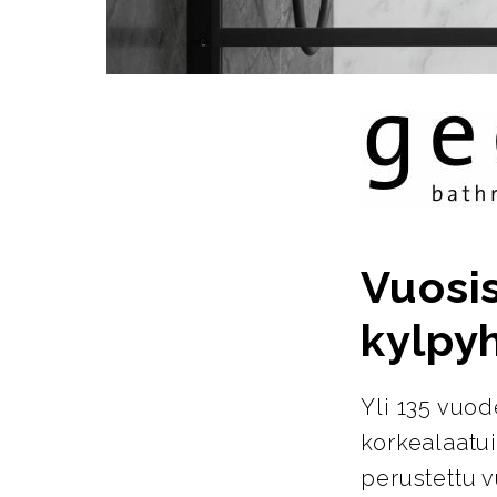
Vuosi
kylpy
Yli 135 vuo
korkealaatu
perustettu 