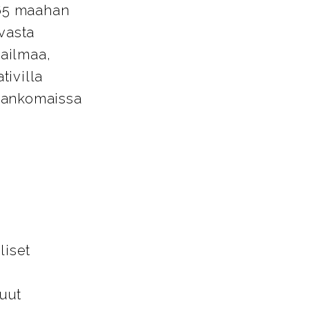
 65 maahan
avasta
aailmaa,
tivilla
Alankomaissa
liset
uut