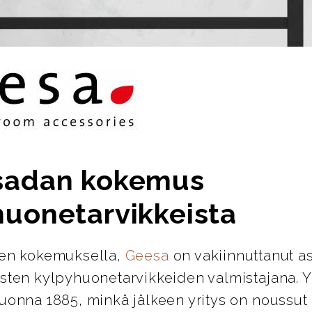
sadan kokemus
huonetarvikkeista
den kokemuksella,
Geesa
on vakiinnuttanut 
isten kylpyhuonetarvikkeiden valmistajana. Y
vuonna 1885, minkä jälkeen yritys on noussut