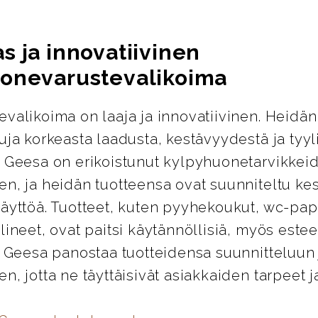
s ja innovatiivinen
onevarustevalikoima
valikoima on laaja ja innovatiivinen. Heidän
uja korkeasta laadusta, kestävyydestä ja tyyl
. Geesa on erikoistunut kylpyhuonetarvikkei
en, ja heidän tuotteensa ovat suunniteltu k
äyttöä. Tuotteet, kuten pyyhekoukut, wc-pap
lineet, ovat paitsi käytännöllisiä, myös esteet
. Geesa panostaa tuotteidensa suunnitteluun 
n, jotta ne täyttäisivät asiakkaiden tarpeet j