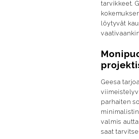
tarvikkeet. 
kokemuksen 
löytyvät kau
vaativaanki
Monipuol
projekti
Geesa tarjoa
viimeistelyva
parhaiten so
minimalistin
valmis autta
saat tarvits