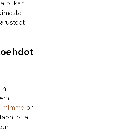
ja pitkän
oimasta
varusteet
htoehdot
iin
erni,
tiimimme
on
taen, että
ten