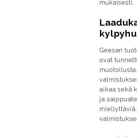
mukaisesti.
Laaduka
kylpyhu
Geesan tuote
ovat tunnett
muotoilusta
valmistukse
aikaa sekä k
ja saippuate
miellyttäviä
valmistuksee