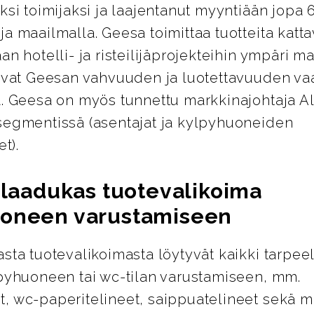
ksi toimijaksi ja laajentanut myyntiään jopa
a maailmalla. Geesa toimittaa tuotteita katt
an hotelli- ja risteilijäprojekteihin ympäri m
avat Geesan vahvuuden ja luotettavuuden vaa
a. Geesa on myös tunnettu markkinajohtaja 
segmentissä (asentajat ja kylpyhuoneiden
et).
a laadukas tuotevalikoima
oneen varustamiseen
sta tuotevalikoimasta löytyvät kaikki tarpeel
lpyhuoneen tai wc-tilan varustamiseen, mm.
, wc-paperitelineet, saippuatelineet sekä m