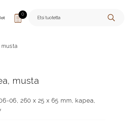
0
dot
HAE
, musta
ea, musta
06-06, 260 x 25 x 65 mm, kapea,
y