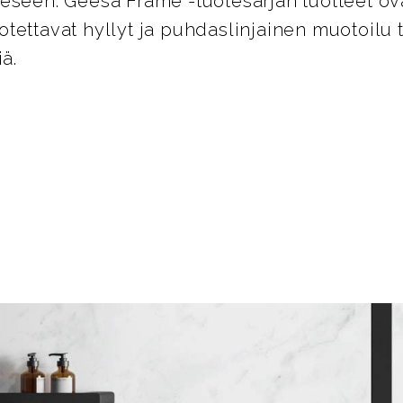
eseen. Geesa Frame -tuotesarjan tuotteet ova
Irrotettavat hyllyt ja puhdaslinjainen muotoilu 
iä.