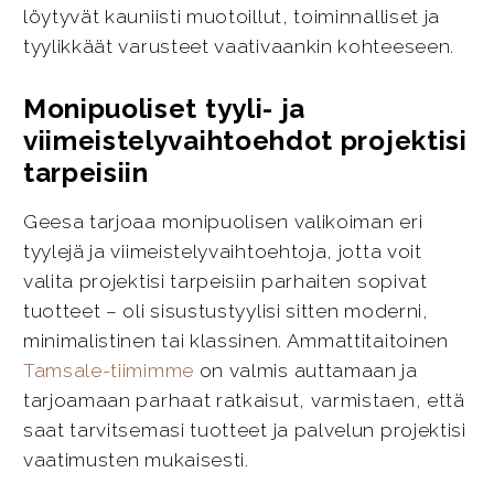
löytyvät kauniisti muotoillut, toiminnalliset ja
tyylikkäät varusteet vaativaankin kohteeseen.
Monipuoliset tyyli- ja
viimeistelyvaihtoehdot projektisi
tarpeisiin
Geesa tarjoaa monipuolisen valikoiman eri
tyylejä ja viimeistelyvaihtoehtoja, jotta voit
valita projektisi tarpeisiin parhaiten sopivat
tuotteet – oli sisustustyylisi sitten moderni,
minimalistinen tai klassinen. Ammattitaitoinen
Tamsale-tiimimme
on valmis auttamaan ja
tarjoamaan parhaat ratkaisut, varmistaen, että
saat tarvitsemasi tuotteet ja palvelun projektisi
vaatimusten mukaisesti.