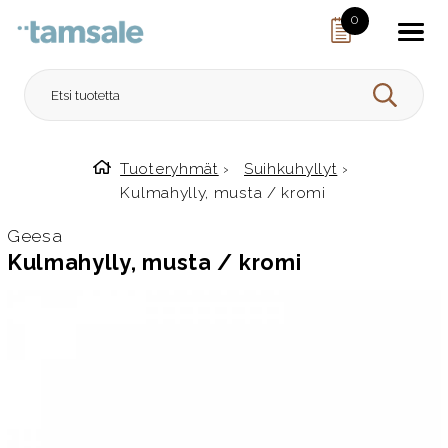
Skip to content
0
HAE
Tuoteryhmät
›
Suihkuhyllyt
›
Etusivulle
Kulmahylly, musta / kromi
Geesa
Kulmahylly, musta / kromi