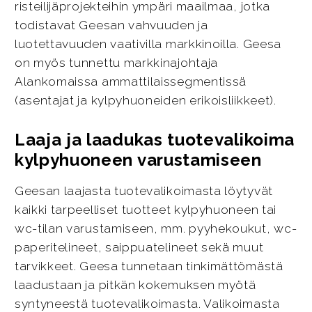
risteilijäprojekteihin ympäri maailmaa, jotka
todistavat Geesan vahvuuden ja
luotettavuuden vaativilla markkinoilla. Geesa
on myös tunnettu markkinajohtaja
Alankomaissa ammattilaissegmentissä
(asentajat ja kylpyhuoneiden erikoisliikkeet).
Laaja ja laadukas tuotevalikoima
kylpyhuoneen varustamiseen
Geesan laajasta tuotevalikoimasta löytyvät
kaikki tarpeelliset tuotteet kylpyhuoneen tai
wc-tilan varustamiseen, mm. pyyhekoukut, wc-
paperitelineet, saippuatelineet sekä muut
tarvikkeet. Geesa tunnetaan tinkimättömästä
laadustaan ja pitkän kokemuksen myötä
syntyneestä tuotevalikoimasta. Valikoimasta