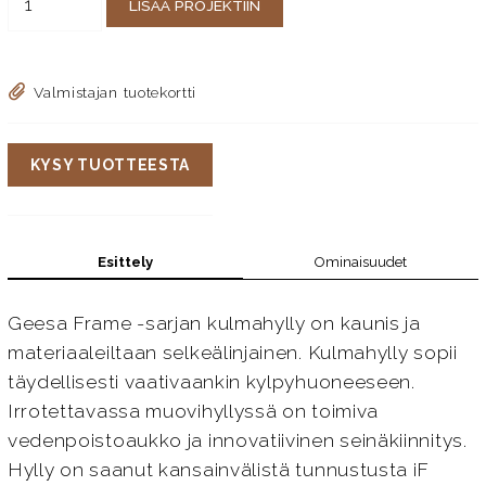
LISÄÄ PROJEKTIIN
Valmistajan tuotekortti
KYSY TUOTTEESTA
Esittely
Ominaisuudet
Geesa Frame -sarjan kulmahylly on kaunis ja
materiaaleiltaan selkeälinjainen. Kulmahylly sopii
täydellisesti vaativaankin kylpyhuoneeseen.
Irrotettavassa muovihyllyssä on toimiva
vedenpoistoaukko ja innovatiivinen seinäkiinnitys.
Hylly on saanut kansainvälistä tunnustusta iF