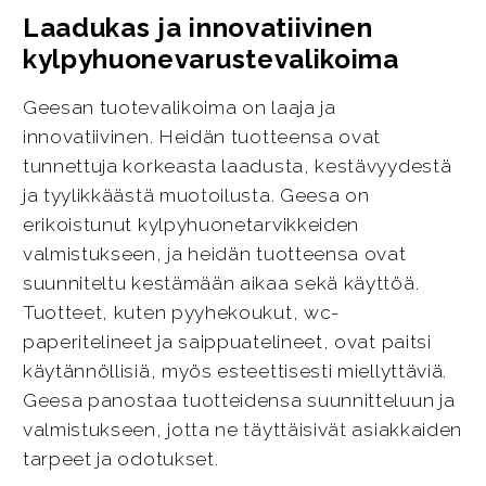
Laadukas ja innovatiivinen
kylpyhuonevarustevalikoima
Geesan tuotevalikoima on laaja ja
innovatiivinen. Heidän tuotteensa ovat
tunnettuja korkeasta laadusta, kestävyydestä
ja tyylikkäästä muotoilusta. Geesa on
erikoistunut kylpyhuonetarvikkeiden
valmistukseen, ja heidän tuotteensa ovat
suunniteltu kestämään aikaa sekä käyttöä.
Tuotteet, kuten pyyhekoukut, wc-
paperitelineet ja saippuatelineet, ovat paitsi
käytännöllisiä, myös esteettisesti miellyttäviä.
Geesa panostaa tuotteidensa suunnitteluun ja
valmistukseen, jotta ne täyttäisivät asiakkaiden
tarpeet ja odotukset.