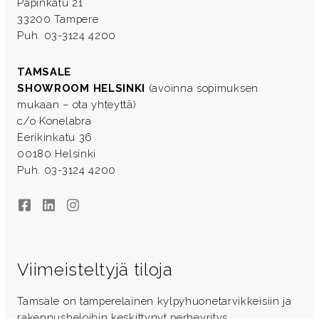
Papinkatu 21
33200 Tampere
Puh. 03-3124 4200
TAMSALE
SHOWROOM HELSINKI
(avoinna sopimuksen
mukaan – ota yhteyttä)
c/o Konelabra
Eerikinkatu 36
00180 Helsinki
Puh. 03-3124 4200
Facebook
LinkedIn
Instagram
Viimeisteltyjä tiloja
Tamsale on tamperelainen kylpyhuonetarvikkeisiin ja
rakennusheloihin keskittynyt perheyritys.