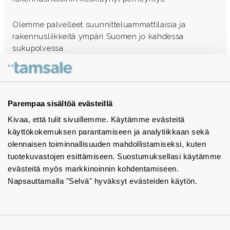
Olemme palvelleet suunnitteluammattilaisia ja
rakennusliikkeitä ympäri Suomen jo kahdessa
sukupolvessa.
Ota yhteyttä - autamme mielellämme
Tuotekuvastot
Parempaa sisältöä evästeillä
Kivaa, että tulit sivuillemme. Käytämme evästeitä
Instagram
käyttökokemuksen parantamiseen ja analytiikkaan sekä
BIM-objektit
olennaisen toiminnallisuuden mahdollistamiseksi, kuten
tuotekuvastojen esittämiseen. Suostumuksellasi käytämme
Yhteystiedot
evästeitä myös markkinoinnin kohdentamiseen.
Napsauttamalla "Selvä" hyväksyt evästeiden käytön.
Tiedotteet
Tietosuojaseloste
Tietoa evästeistä