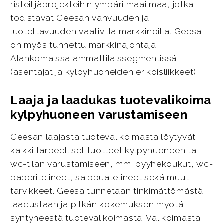
risteilijäprojekteihin ympäri maailmaa, jotka
todistavat Geesan vahvuuden ja
luotettavuuden vaativilla markkinoilla. Geesa
on myös tunnettu markkinajohtaja
Alankomaissa ammattilaissegmentissä
(asentajat ja kylpyhuoneiden erikoisliikkeet).
Laaja ja laadukas tuotevalikoima
kylpyhuoneen varustamiseen
Geesan laajasta tuotevalikoimasta löytyvät
kaikki tarpeelliset tuotteet kylpyhuoneen tai
wc-tilan varustamiseen, mm. pyyhekoukut, wc-
paperitelineet, saippuatelineet sekä muut
tarvikkeet. Geesa tunnetaan tinkimättömästä
laadustaan ja pitkän kokemuksen myötä
syntyneestä tuotevalikoimasta. Valikoimasta