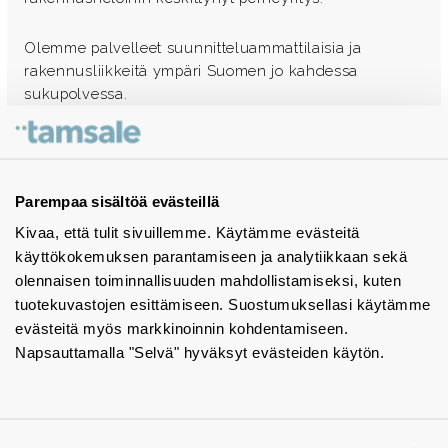
Olemme palvelleet suunnitteluammattilaisia ja
rakennusliikkeitä ympäri Suomen jo kahdessa
sukupolvessa.
Ota yhteyttä - autamme mielellämme
Tuotekuvastot
Parempaa sisältöä evästeillä
Kivaa, että tulit sivuillemme. Käytämme evästeitä
Instagram
käyttökokemuksen parantamiseen ja analytiikkaan sekä
BIM-objektit
olennaisen toiminnallisuuden mahdollistamiseksi, kuten
tuotekuvastojen esittämiseen. Suostumuksellasi käytämme
Yhteystiedot
evästeitä myös markkinoinnin kohdentamiseen.
Napsauttamalla "Selvä" hyväksyt evästeiden käytön.
Tiedotteet
Tietosuojaseloste
Tietoa evästeistä