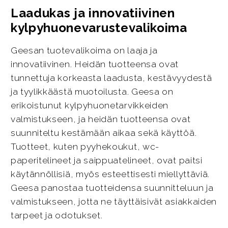
Laadukas ja innovatiivinen
kylpyhuonevarustevalikoima
Geesan tuotevalikoima on laaja ja
innovatiivinen. Heidän tuotteensa ovat
tunnettuja korkeasta laadusta, kestävyydestä
ja tyylikkäästä muotoilusta. Geesa on
erikoistunut kylpyhuonetarvikkeiden
valmistukseen, ja heidän tuotteensa ovat
suunniteltu kestämään aikaa sekä käyttöä.
Tuotteet, kuten pyyhekoukut, wc-
paperitelineet ja saippuatelineet, ovat paitsi
käytännöllisiä, myös esteettisesti miellyttäviä.
Geesa panostaa tuotteidensa suunnitteluun ja
valmistukseen, jotta ne täyttäisivät asiakkaiden
tarpeet ja odotukset.