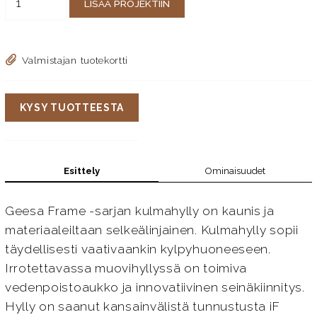
LISÄÄ PROJEKTIIN
Valmistajan tuotekortti
KYSY TUOTTEESTA
Esittely
Ominaisuudet
Geesa Frame -sarjan kulmahylly on kaunis ja
materiaaleiltaan selkeälinjainen. Kulmahylly sopii
täydellisesti vaativaankin kylpyhuoneeseen.
Irrotettavassa muovihyllyssä on toimiva
vedenpoistoaukko ja innovatiivinen seinäkiinnitys.
Hylly on saanut kansainvälistä tunnustusta iF