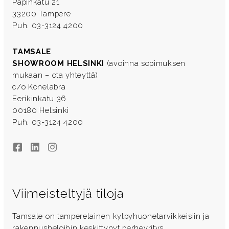
Papinkatu 21
33200 Tampere
Puh. 03-3124 4200
TAMSALE
SHOWROOM HELSINKI
(avoinna sopimuksen
mukaan – ota yhteyttä)
c/o Konelabra
Eerikinkatu 36
00180 Helsinki
Puh. 03-3124 4200
Facebook
LinkedIn
Instagram
Viimeisteltyjä tiloja
Tamsale on tamperelainen kylpyhuonetarvikkeisiin ja
rakennusheloihin keskittynyt perheyritys.