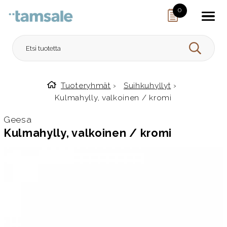
Skip to content
0
HAE
Tuoteryhmät
›
Suihkuhyllyt
›
Etusivulle
Kulmahylly, valkoinen / kromi
Geesa
Kulmahylly, valkoinen / kromi