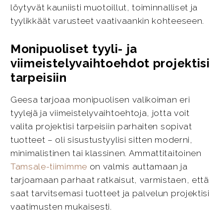
löytyvät kauniisti muotoillut, toiminnalliset ja
tyylikkäät varusteet vaativaankin kohteeseen.
Monipuoliset tyyli- ja
viimeistelyvaihtoehdot projektisi
tarpeisiin
Geesa tarjoaa monipuolisen valikoiman eri
tyylejä ja viimeistelyvaihtoehtoja, jotta voit
valita projektisi tarpeisiin parhaiten sopivat
tuotteet – oli sisustustyylisi sitten moderni,
minimalistinen tai klassinen. Ammattitaitoinen
Tamsale-tiimimme
on valmis auttamaan ja
tarjoamaan parhaat ratkaisut, varmistaen, että
saat tarvitsemasi tuotteet ja palvelun projektisi
vaatimusten mukaisesti.