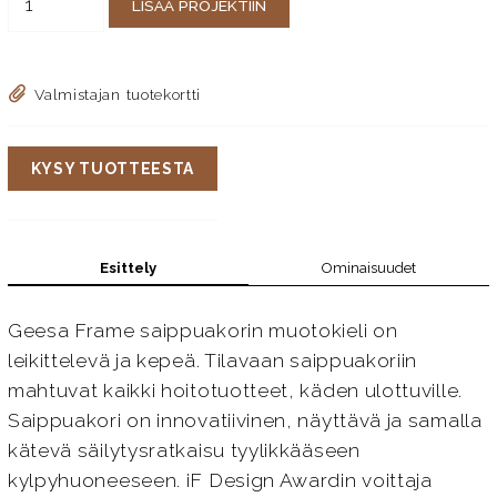
LISÄÄ PROJEKTIIN
Valmistajan tuotekortti
KYSY TUOTTEESTA
Esittely
Ominaisuudet
Geesa Frame saippuakorin muotokieli on
leikittelevä ja kepeä. Tilavaan saippuakoriin
mahtuvat kaikki hoitotuotteet, käden ulottuville.
Saippuakori on innovatiivinen, näyttävä ja samalla
kätevä säilytysratkaisu tyylikkääseen
kylpyhuoneeseen. iF Design Awardin voittaja