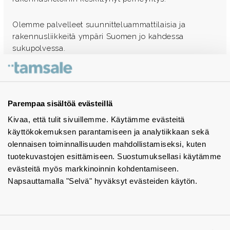
Olemme palvelleet suunnitteluammattilaisia ja
rakennusliikkeitä ympäri Suomen jo kahdessa
sukupolvessa.
Ota yhteyttä - autamme mielellämme
Tuotekuvastot
Parempaa sisältöä evästeillä
Kivaa, että tulit sivuillemme. Käytämme evästeitä
Instagram
käyttökokemuksen parantamiseen ja analytiikkaan sekä
BIM-objektit
olennaisen toiminnallisuuden mahdollistamiseksi, kuten
tuotekuvastojen esittämiseen. Suostumuksellasi käytämme
Yhteystiedot
evästeitä myös markkinoinnin kohdentamiseen.
Napsauttamalla "Selvä" hyväksyt evästeiden käytön.
Tiedotteet
Tietosuojaseloste
Tietoa evästeistä