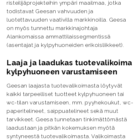
risteilijäprojekteihin ympäri maailmaa, jotka
todistavat Geesan vahvuuden ja
luotettavuuden vaativilla markkinoilla. Geesa
on myös tunnettu markkinajohtaja
Alankomaissa ammattilaissegmentissä
(asentajat ja kylpyhuoneiden erikoisliikkeet).
Laaja ja laadukas tuotevalikoima
kylpyhuoneen varustamiseen
Geesan laajasta tuotevalikoimasta löytyvät
kaikki tarpeelliset tuotteet kylpyhuoneen tai
wc-tilan varustamiseen, mm. pyyhekoukut, wc-
paperitelineet, saippuatelineet sekä muut
tarvikkeet. Geesa tunnetaan tinkimättömästä
laadustaan ja pitkän kokemuksen myötä
syntyneestä tuotevalikoimasta. Valikoimasta