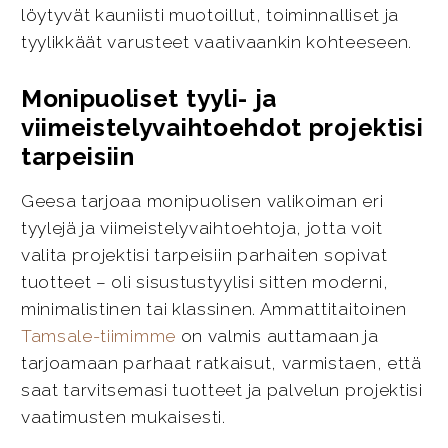
löytyvät kauniisti muotoillut, toiminnalliset ja
tyylikkäät varusteet vaativaankin kohteeseen.
Monipuoliset tyyli- ja
viimeistelyvaihtoehdot projektisi
tarpeisiin
Geesa tarjoaa monipuolisen valikoiman eri
tyylejä ja viimeistelyvaihtoehtoja, jotta voit
valita projektisi tarpeisiin parhaiten sopivat
tuotteet – oli sisustustyylisi sitten moderni,
minimalistinen tai klassinen. Ammattitaitoinen
Tamsale-tiimimme
on valmis auttamaan ja
tarjoamaan parhaat ratkaisut, varmistaen, että
saat tarvitsemasi tuotteet ja palvelun projektisi
vaatimusten mukaisesti.