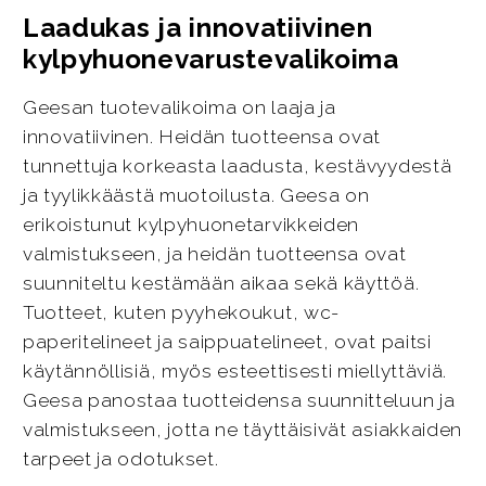
Laadukas ja innovatiivinen
kylpyhuonevarustevalikoima
Geesan tuotevalikoima on laaja ja
innovatiivinen. Heidän tuotteensa ovat
tunnettuja korkeasta laadusta, kestävyydestä
ja tyylikkäästä muotoilusta. Geesa on
erikoistunut kylpyhuonetarvikkeiden
valmistukseen, ja heidän tuotteensa ovat
suunniteltu kestämään aikaa sekä käyttöä.
Tuotteet, kuten pyyhekoukut, wc-
paperitelineet ja saippuatelineet, ovat paitsi
käytännöllisiä, myös esteettisesti miellyttäviä.
Geesa panostaa tuotteidensa suunnitteluun ja
valmistukseen, jotta ne täyttäisivät asiakkaiden
tarpeet ja odotukset.