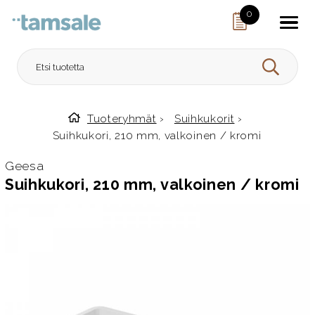
Skip to content
0
HAE
Tuoteryhmät
›
Suihkukorit
›
Etusivulle
Suihkukori, 210 mm, valkoinen / kromi
Geesa
Suihkukori, 210 mm, valkoinen / kromi