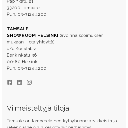
Papinkatu 21
33200 Tampere
Puh. 03-3124 4200
TAMSALE
SHOWROOM HELSINKI
(avoinna sopimuksen
mukaan – ota yhteyttä)
c/o Konelabra
Eerikinkatu 36
00180 Helsinki
Puh. 03-3124 4200
Facebook
LinkedIn
Instagram
Viimeisteltyjä tiloja
Tamsale on tamperelainen kylpyhuonetarvikkeisiin ja
rakennusheloihin keskittynyt perheyritys.