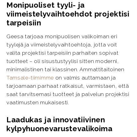
Monipuoliset tyyli- ja
viimeistelyvaihtoehdot projektisi
tarpeisiin
Geesa tarjoaa monipuolisen valikoiman eri
tyylejä ja viimeistelyvaihtoehtoja, jotta voit
valita projektisi tarpeisiin parhaiten sopivat
tuotteet – oli sisustustyylisi sitten moderni,
minimalistinen tai klassinen. Ammattitaitoinen
Tamsale-tiimimme
on valmis auttamaan ja
tarjoamaan parhaat ratkaisut, varmistaen, että
saat tarvitsemasi tuotteet ja palvelun projektisi
vaatimusten mukaisesti.
Laadukas ja innovatiivinen
kylpyhuonevarustevalikoima