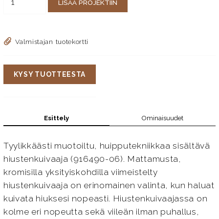
LISÄÄ PROJEKTIIN
Valmistajan tuotekortti
KYSY TUOTTEESTA
Esittely
Ominaisuudet
Tyylikkäästi muotoiltu, huipputekniikkaa sisältävä
hiustenkuivaaja (916490-06). Mattamusta,
kromisilla yksityiskohdilla viimeistelty
hiustenkuivaaja on erinomainen valinta, kun haluat
kuivata hiuksesi nopeasti. Hiustenkuivaajassa on
kolme eri nopeutta sekä viileän ilman puhallus,