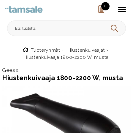
Skip to content
0
HAE
Tuoteryhmät
›
Hiustenkuivaajat
›
Etusivulle
Hiustenkuivaaja 1800-2200 W, musta
Geesa
Hiustenkuivaaja 1800-2200 W, musta