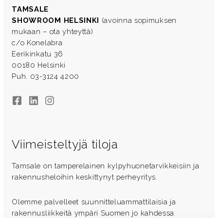
TAMSALE
SHOWROOM HELSINKI
(avoinna sopimuksen
mukaan – ota yhteyttä)
c/o Konelabra
Eerikinkatu 36
00180 Helsinki
Puh. 03-3124 4200
Facebook
LinkedIn
Instagram
Viimeisteltyjä tiloja
Tamsale on tamperelainen kylpyhuonetarvikkeisiin ja
rakennusheloihin keskittynyt perheyritys.
Olemme palvelleet suunnitteluammattilaisia ja
rakennusliikkeitä ympäri Suomen jo kahdessa