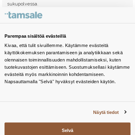
sukupolvessa.
Ota yhteyttä - autamme mielellämme
Tuotekuvastot
Parempaa sisältöä evästeillä
Kivaa, että tulit sivuillemme. Käytämme evästeitä
Instagram
käyttökokemuksen parantamiseen ja analytiikkaan sekä
BIM-objektit
olennaisen toiminnallisuuden mahdollistamiseksi, kuten
tuotekuvastojen esittämiseen. Suostumuksellasi käytämme
Yhteystiedot
evästeitä myös markkinoinnin kohdentamiseen.
Napsauttamalla "Selvä" hyväksyt evästeiden käytön.
Tiedotteet
Tietosuojaseloste
Tietoa evästeistä
Näytä tiedot
Evästeasetukset
Selvä