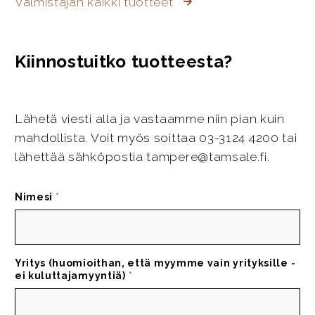
Valmistajan kaikki tuotteet
Kiinnostuitko tuotteesta?
Lähetä viesti alla ja vastaamme niin pian kuin
mahdollista. Voit myös soittaa 03-3124 4200 tai
lähettää sähköpostia tampere@tamsale.fi.
Nimesi
*
Yritys (huomioithan, että myymme vain yrityksille -
ei kuluttajamyyntiä)
*