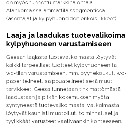
on myös tunnettu markkinajohtaja
Alankomaissa ammattilaissegmentissä
(asentajat ja kylpyhuoneiden erikoisliikkeet).
Laaja ja laadukas tuotevalikoima
kylpyhuoneen varustamiseen
Geesan laajasta tuotevalikoimasta löytyvät
kaikki tarpeelliset tuotteet kylpyhuoneen tai
wc-tilan varustamiseen, mm. pyyhekoukut, wc-
paperitelineet, saippuatelineet sekä muut
tarvikkeet. Geesa tunnetaan tinkimättömästä
laadustaan ja pitkän kokemuksen myötä
syntyneestä tuotevalikoimasta. Valikoimasta
löytyvät kauniisti muotoillut, toiminnalliset ja
tyylikkäät varusteet vaativaankin kohteeseen.