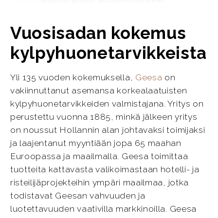
Vuosisadan kokemus
kylpyhuonetarvikkeista
Yli 135 vuoden kokemuksella,
Geesa
on
vakiinnuttanut asemansa korkealaatuisten
kylpyhuonetarvikkeiden valmistajana. Yritys on
perustettu vuonna 1885, minkä jälkeen yritys
on noussut Hollannin alan johtavaksi toimijaksi
ja laajentanut myyntiään jopa 65 maahan
Euroopassa ja maailmalla. Geesa toimittaa
tuotteita kattavasta valikoimastaan hotelli- ja
risteilijäprojekteihin ympäri maailmaa, jotka
todistavat Geesan vahvuuden ja
luotettavuuden vaativilla markkinoilla. Geesa