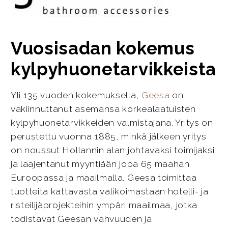
Vuosisadan kokemus
kylpyhuonetarvikkeista
Yli 135 vuoden kokemuksella,
Geesa
on
vakiinnuttanut asemansa korkealaatuisten
kylpyhuonetarvikkeiden valmistajana. Yritys on
perustettu vuonna 1885, minkä jälkeen yritys
on noussut Hollannin alan johtavaksi toimijaksi
ja laajentanut myyntiään jopa 65 maahan
Euroopassa ja maailmalla. Geesa toimittaa
tuotteita kattavasta valikoimastaan hotelli- ja
risteilijäprojekteihin ympäri maailmaa, jotka
todistavat Geesan vahvuuden ja