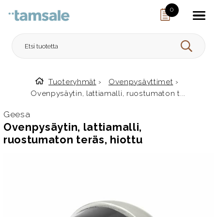
Skip to content
0
HAE
Tuoteryhmät
›
Ovenpysäyttimet
›
Etusivulle
Ovenpysäytin, lattiamalli, ruostumaton t...
Geesa
Ovenpysäytin, lattiamalli,
ruostumaton teräs, hiottu