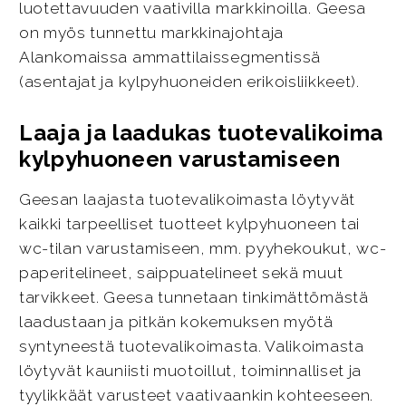
luotettavuuden vaativilla markkinoilla. Geesa
on myös tunnettu markkinajohtaja
Alankomaissa ammattilaissegmentissä
(asentajat ja kylpyhuoneiden erikoisliikkeet).
Laaja ja laadukas tuotevalikoima
kylpyhuoneen varustamiseen
Geesan laajasta tuotevalikoimasta löytyvät
kaikki tarpeelliset tuotteet kylpyhuoneen tai
wc-tilan varustamiseen, mm. pyyhekoukut, wc-
paperitelineet, saippuatelineet sekä muut
tarvikkeet. Geesa tunnetaan tinkimättömästä
laadustaan ja pitkän kokemuksen myötä
syntyneestä tuotevalikoimasta. Valikoimasta
löytyvät kauniisti muotoillut, toiminnalliset ja
tyylikkäät varusteet vaativaankin kohteeseen.