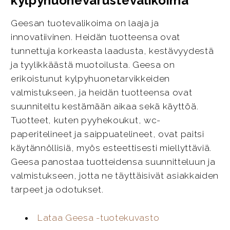
kylpyhuonevarustevalikoima
Geesan tuotevalikoima on laaja ja
innovatiivinen. Heidän tuotteensa ovat
tunnettuja korkeasta laadusta, kestävyydestä
ja tyylikkäästä muotoilusta. Geesa on
erikoistunut kylpyhuonetarvikkeiden
valmistukseen, ja heidän tuotteensa ovat
suunniteltu kestämään aikaa sekä käyttöä.
Tuotteet, kuten pyyhekoukut, wc-
paperitelineet ja saippuatelineet, ovat paitsi
käytännöllisiä, myös esteettisesti miellyttäviä.
Geesa panostaa tuotteidensa suunnitteluun ja
valmistukseen, jotta ne täyttäisivät asiakkaiden
tarpeet ja odotukset.
Lataa Geesa -tuotekuvasto