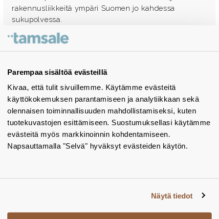
rakennusliikkeitä ympäri Suomen jo kahdessa
sukupolvessa.
Ota yhteyttä - autamme mielellämme
Tuotekuvastot
Parempaa sisältöä evästeillä
Kivaa, että tulit sivuillemme. Käytämme evästeitä
Instagram
käyttökokemuksen parantamiseen ja analytiikkaan sekä
BIM-objektit
olennaisen toiminnallisuuden mahdollistamiseksi, kuten
tuotekuvastojen esittämiseen. Suostumuksellasi käytämme
Yhteystiedot
evästeitä myös markkinoinnin kohdentamiseen.
Napsauttamalla "Selvä" hyväksyt evästeiden käytön.
Tiedotteet
Tietosuojaseloste
Tietoa evästeistä
Näytä tiedot
Evästeasetukset