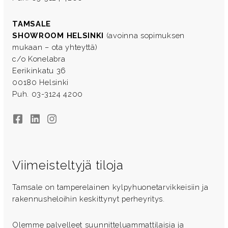
TAMSALE
SHOWROOM HELSINKI
(avoinna sopimuksen
mukaan – ota yhteyttä)
c/o Konelabra
Eerikinkatu 36
00180 Helsinki
Puh. 03-3124 4200
Facebook
LinkedIn
Instagram
Viimeisteltyjä tiloja
Tamsale on tamperelainen kylpyhuonetarvikkeisiin ja
rakennusheloihin keskittynyt perheyritys.
Olemme palvelleet suunnitteluammattilaisia ja