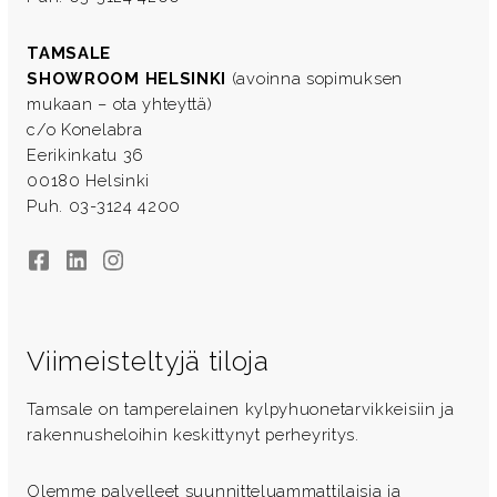
TAMSALE
SHOWROOM HELSINKI
(avoinna sopimuksen
mukaan – ota yhteyttä)
c/o Konelabra
Eerikinkatu 36
00180 Helsinki
Puh. 03-3124 4200
Facebook
LinkedIn
Instagram
Viimeisteltyjä tiloja
Tamsale on tamperelainen kylpyhuonetarvikkeisiin ja
rakennusheloihin keskittynyt perheyritys.
Olemme palvelleet suunnitteluammattilaisia ja