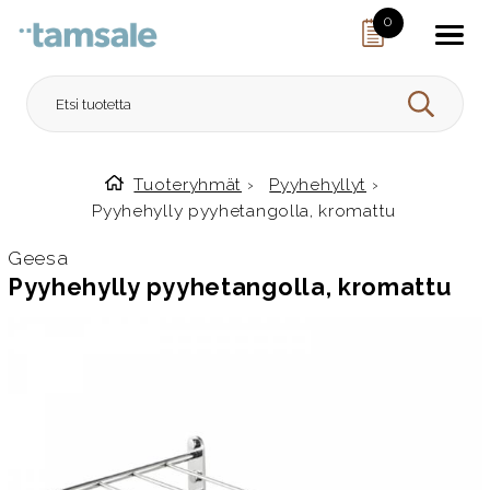
Skip to content
0
HAE
Tuoteryhmät
›
Pyyhehyllyt
›
Etusivulle
Pyyhehylly pyyhetangolla, kromattu
Geesa
Pyyhehylly pyyhetangolla, kromattu