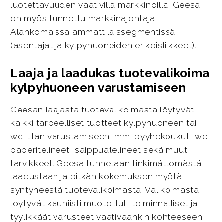
luotettavuuden vaativilla markkinoilla. Geesa
on myös tunnettu markkinajohtaja
Alankomaissa ammattilaissegmentissä
(asentajat ja kylpyhuoneiden erikoisliikkeet).
Laaja ja laadukas tuotevalikoima
kylpyhuoneen varustamiseen
Geesan laajasta tuotevalikoimasta löytyvät
kaikki tarpeelliset tuotteet kylpyhuoneen tai
wc-tilan varustamiseen, mm. pyyhekoukut, wc-
paperitelineet, saippuatelineet sekä muut
tarvikkeet. Geesa tunnetaan tinkimättömästä
laadustaan ja pitkän kokemuksen myötä
syntyneestä tuotevalikoimasta. Valikoimasta
löytyvät kauniisti muotoillut, toiminnalliset ja
tyylikkäät varusteet vaativaankin kohteeseen.