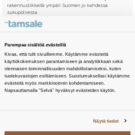
rakennusliikkeitä ympäri Suomen jo kahdessa
sukupolvessa.
Ota yhteyttä - autamme mielellämme
Tuotekuvastot
Parempaa sisältöä evästeillä
Kivaa, että tulit sivuillemme. Käytämme evästeitä
Instagram
käyttökokemuksen parantamiseen ja analytiikkaan sekä
BIM-objektit
olennaisen toiminnallisuuden mahdollistamiseksi, kuten
tuotekuvastojen esittämiseen. Suostumuksellasi käytämme
Yhteystiedot
evästeitä myös markkinoinnin kohdentamiseen.
Napsauttamalla "Selvä" hyväksyt evästeiden käytön.
Tiedotteet
Tietosuojaseloste
Tietoa evästeistä
Näytä tiedot
Evästeasetukset