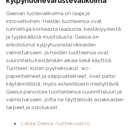
kylpyhuonevarustevalikoima
Geesan tuotevalikoima on laaja ja
innovatiivinen. Heidän tuotteensa ovat
tunnettuja korkeasta laadusta, kestävyydestä
ja tyylikkäästä muotoilusta. Geesa on
erikoistunut kylpyhuonetarvikkeiden
valmistukseen, ja heidän tuotteensa ovat
suunniteltu kestämään aikaa sekä käyttöä.
Tuotteet, kuten pyyhekoukut, wc-
paperitelineet ja saippuatelineet, ovat paitsi
käytännöllisiä, myös esteettisesti miellyttäviä.
Geesa panostaa tuotteidensa suunnitteluun ja
valmistukseen, jotta ne täyttäisivät asiakkaiden
tarpeet ja odotukset.
Lataa Geesa -tuotekuvasto