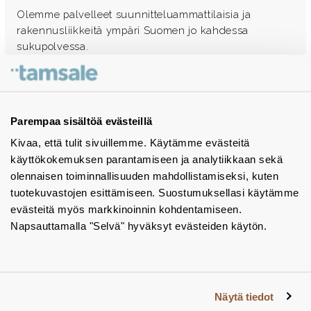
Olemme palvelleet suunnitteluammattilaisia ja
rakennusliikkeitä ympäri Suomen jo kahdessa
sukupolvessa.
Ota yhteyttä - autamme mielellämme
Tuotekuvastot
Parempaa sisältöä evästeillä
Kivaa, että tulit sivuillemme. Käytämme evästeitä
Instagram
käyttökokemuksen parantamiseen ja analytiikkaan sekä
BIM-objektit
olennaisen toiminnallisuuden mahdollistamiseksi, kuten
tuotekuvastojen esittämiseen. Suostumuksellasi käytämme
Yhteystiedot
evästeitä myös markkinoinnin kohdentamiseen.
Napsauttamalla "Selvä" hyväksyt evästeiden käytön.
Tiedotteet
Tietosuojaseloste
Tietoa evästeistä
Näytä tiedot