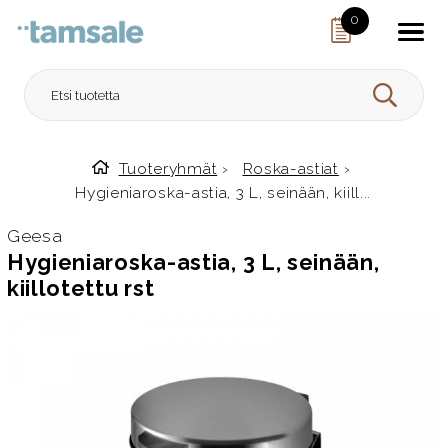
Skip to content
0
HAE
Tuoteryhmät
›
Roska-astiat
›
Etusivulle
Hygieniaroska-astia, 3 L, seinään, kiill...
Geesa
Hygieniaroska-astia, 3 L, seinään,
kiillotettu rst