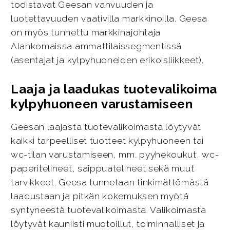
todistavat Geesan vahvuuden ja
luotettavuuden vaativilla markkinoilla. Geesa
on myös tunnettu markkinajohtaja
Alankomaissa ammattilaissegmentissä
(asentajat ja kylpyhuoneiden erikoisliikkeet).
Laaja ja laadukas tuotevalikoima
kylpyhuoneen varustamiseen
Geesan laajasta tuotevalikoimasta löytyvät
kaikki tarpeelliset tuotteet kylpyhuoneen tai
wc-tilan varustamiseen, mm. pyyhekoukut, wc-
paperitelineet, saippuatelineet sekä muut
tarvikkeet. Geesa tunnetaan tinkimättömästä
laadustaan ja pitkän kokemuksen myötä
syntyneestä tuotevalikoimasta. Valikoimasta
löytyvät kauniisti muotoillut, toiminnalliset ja