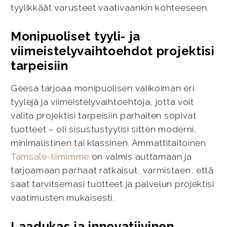
tyylikkäät varusteet vaativaankin kohteeseen.
Monipuoliset tyyli- ja
viimeistelyvaihtoehdot projektisi
tarpeisiin
Geesa tarjoaa monipuolisen valikoiman eri
tyylejä ja viimeistelyvaihtoehtoja, jotta voit
valita projektisi tarpeisiin parhaiten sopivat
tuotteet – oli sisustustyylisi sitten moderni,
minimalistinen tai klassinen. Ammattitaitoinen
Tamsale-tiimimme
on valmis auttamaan ja
tarjoamaan parhaat ratkaisut, varmistaen, että
saat tarvitsemasi tuotteet ja palvelun projektisi
vaatimusten mukaisesti.
Laadukas ja innovatiivinen