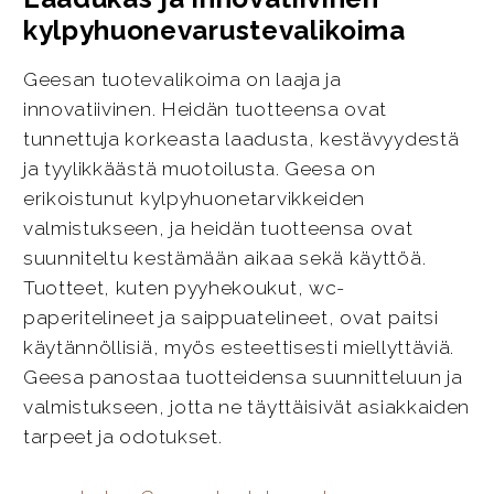
kylpyhuonevarustevalikoima
Geesan tuotevalikoima on laaja ja
innovatiivinen. Heidän tuotteensa ovat
tunnettuja korkeasta laadusta, kestävyydestä
ja tyylikkäästä muotoilusta. Geesa on
erikoistunut kylpyhuonetarvikkeiden
valmistukseen, ja heidän tuotteensa ovat
suunniteltu kestämään aikaa sekä käyttöä.
Tuotteet, kuten pyyhekoukut, wc-
paperitelineet ja saippuatelineet, ovat paitsi
käytännöllisiä, myös esteettisesti miellyttäviä.
Geesa panostaa tuotteidensa suunnitteluun ja
valmistukseen, jotta ne täyttäisivät asiakkaiden
tarpeet ja odotukset.