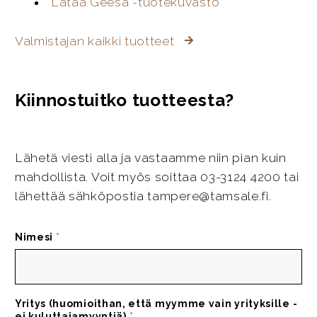
Lataa Geesa -tuotekuvasto
Valmistajan kaikki tuotteet
Kiinnostuitko tuotteesta?
Lähetä viesti alla ja vastaamme niin pian kuin
mahdollista. Voit myös soittaa 03-3124 4200 tai
lähettää sähköpostia tampere@tamsale.fi.
Nimesi
*
Yritys (huomioithan, että myymme vain yrityksille -
ei kuluttajamyyntiä)
*