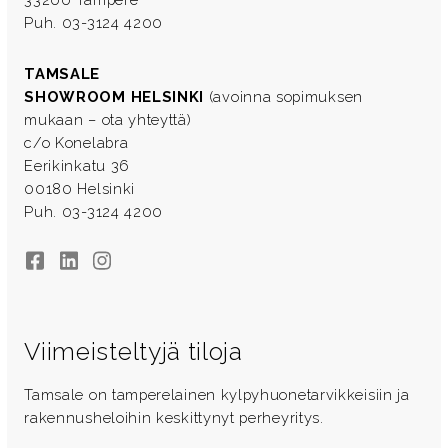
Puh. 03-3124 4200
TAMSALE
SHOWROOM HELSINKI
(avoinna sopimuksen
mukaan – ota yhteyttä)
c/o Konelabra
Eerikinkatu 36
00180 Helsinki
Puh. 03-3124 4200
Facebook
LinkedIn
Instagram
Viimeisteltyjä tiloja
Tamsale on tamperelainen kylpyhuonetarvikkeisiin ja
rakennusheloihin keskittynyt perheyritys.