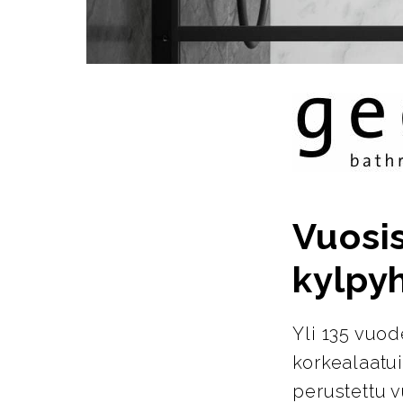
Vuosi
kylpy
Yli 135 vuo
korkealaatu
perustettu 