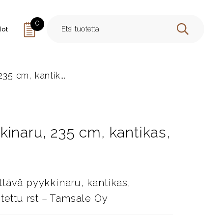
0
dot
HAE
35 cm, kantik...
inaru, 235 cm, kantikas,
tävä pyykkinaru, kantikas,
tettu rst – Tamsale Oy