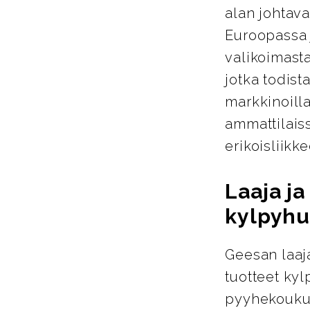
alan johtava
Euroopassa j
valikoimasta
jotka todist
markkinoill
ammattilais
erikoisliikke
Laaja j
kylpyhu
Geesan laaja
tuotteet ky
pyyhekoukut