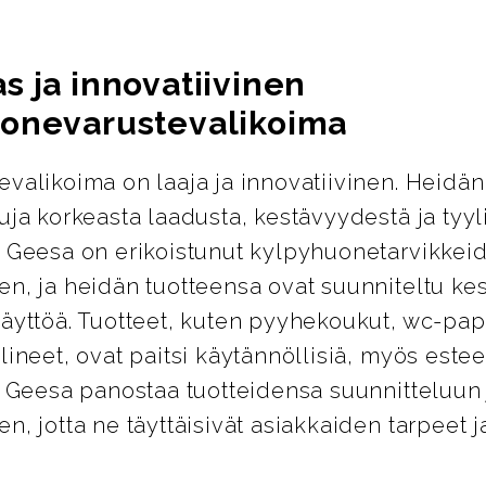
s ja innovatiivinen
onevarustevalikoima
valikoima on laaja ja innovatiivinen. Heidän
uja korkeasta laadusta, kestävyydestä ja tyyl
. Geesa on erikoistunut kylpyhuonetarvikkei
en, ja heidän tuotteensa ovat suunniteltu k
äyttöä. Tuotteet, kuten pyyhekoukut, wc-pap
lineet, ovat paitsi käytännöllisiä, myös esteet
. Geesa panostaa tuotteidensa suunnitteluun 
n, jotta ne täyttäisivät asiakkaiden tarpeet j