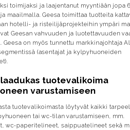
ksi toimijaksi ja laajentanut myyntiään jopa
a maailmalla. Geesa toimittaa tuotteita katt
an hotelli- ja risteilijäprojekteihin ympäri m
avat Geesan vahvuuden ja luotettavuuden vaa
a. Geesa on myös tunnettu markkinajohtaja 
segmentissä (asentajat ja kylpyhuoneiden
et).
a laadukas tuotevalikoima
oneen varustamiseen
sta tuotevalikoimasta löytyvät kaikki tarpeel
lpyhuoneen tai wc-tilan varustamiseen, mm.
, wc-paperitelineet, saippuatelineet sekä m