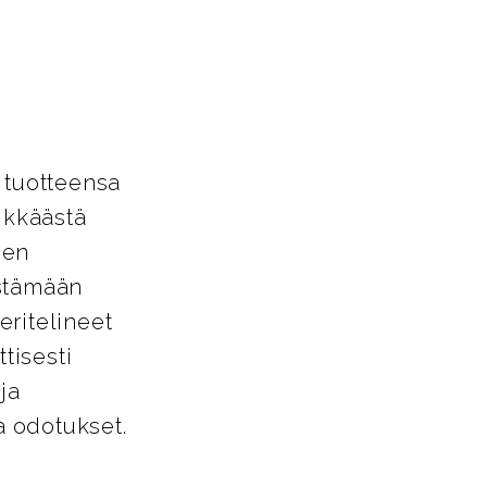
 tuotteensa
ikkäästä
den
estämään
eritelineet
tisesti
ja
a odotukset.