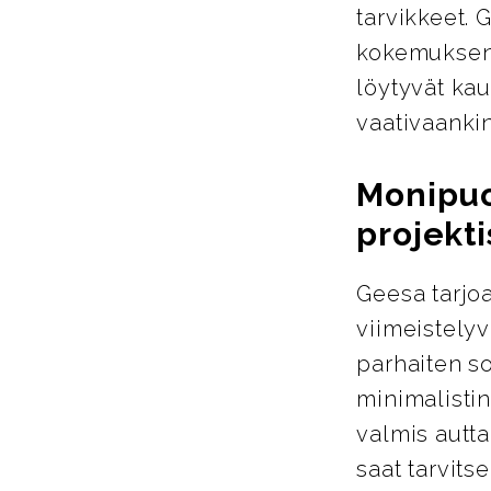
tarvikkeet. 
kokemuksen 
löytyvät kau
vaativaanki
Monipuol
projekti
Geesa tarjoa
viimeistelyva
parhaiten so
minimalistin
valmis autta
saat tarvits