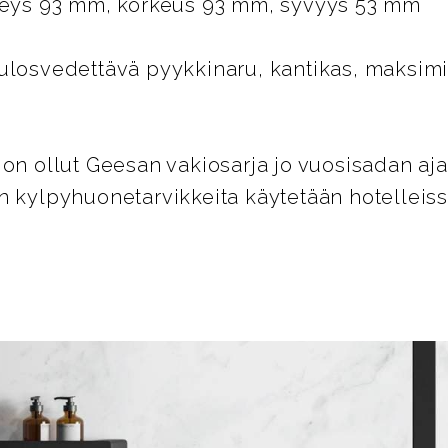
eveys 93 mm, korkeus 93 mm, syvyys 53 mm
ulosvedettävä pyykkinaru, kantikas, maksim
 on ollut Geesan vakiosarja jo vuosisadan aja
 kylpyhuonetarvikkeita käytetään hotelleissa 