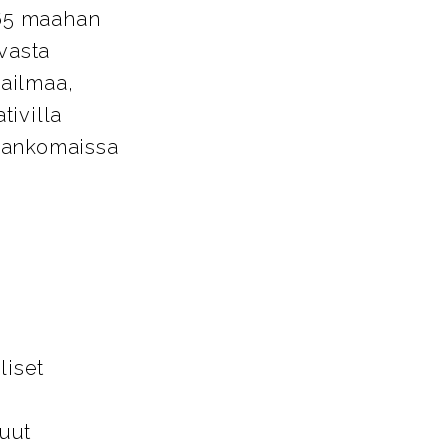
 65 maahan
avasta
aailmaa,
tivilla
Alankomaissa
liset
uut