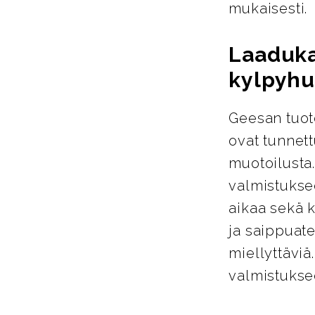
mukaisesti.
Laaduka
kylpyhu
Geesan tuote
ovat tunnett
muotoilusta
valmistukse
aikaa sekä k
ja saippuate
miellyttäviä
valmistuksee