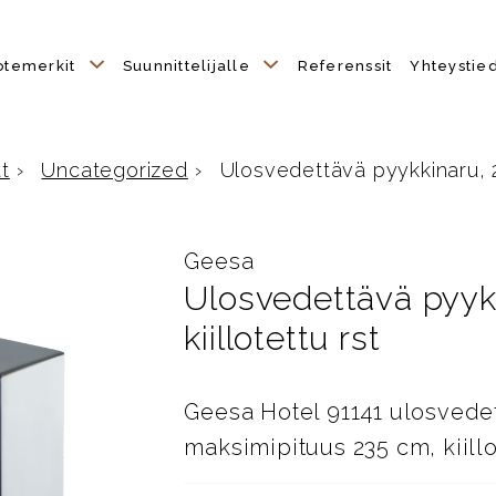
otemerkit
Suunnittelijalle
Referenssit
Yhteystie
t
›
Uncategorized
›
Ulosvedettävä pyykkinaru, 2
Geesa
Ulosvedettävä pyykk
kiillotettu rst
Geesa Hotel 91141 ulosvedet
maksimipituus 235 cm, kiillo