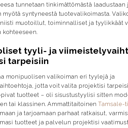
Geesa tunnetaan tinkimättömästä laadustaan 
myötä syntyneestä tuotevalikoimasta. Valik
niisti muotoillut, toiminnalliset ja tyylikkäät 
n kohteeseen.
iset tyyli- ja viimeistelyvai
si tarpeisiin
a monipuolisen valikoiman eri tyylejä ja
ihtoehtoja, jotta voit valita projektisi tarpeis
pivat tuotteet – oli sisustustyylisi sitten mod
en tai klassinen. Ammattitaitoinen
Tamsale-
maan ja tarjoamaan parhaat ratkaisut, varmis
emasi tuotteet ja palvelun projektisi vaatimus