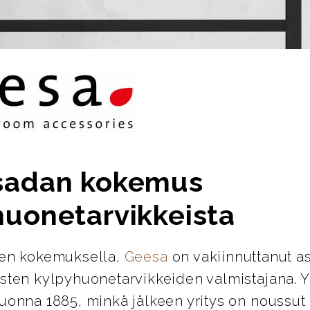
sadan kokemus
huonetarvikkeista
den kokemuksella,
Geesa
on vakiinnuttanut 
isten kylpyhuonetarvikkeiden valmistajana. Y
vuonna 1885, minkä jälkeen yritys on noussut