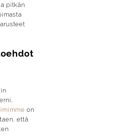
ja pitkän
oimasta
varusteet
htoehdot
iin
erni,
tiimimme
on
taen, että
ten