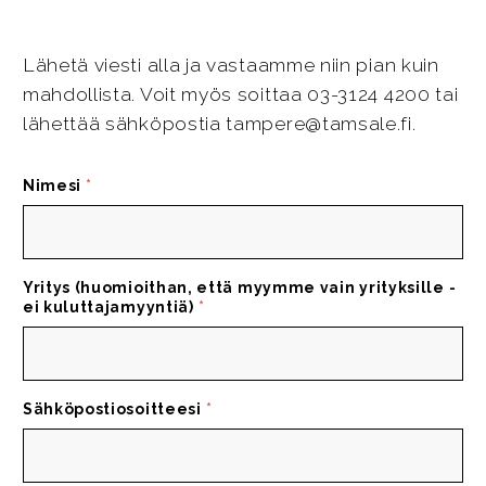
Lähetä viesti alla ja vastaamme niin pian kuin
mahdollista. Voit myös soittaa 03-3124 4200 tai
lähettää sähköpostia tampere@tamsale.fi.
Nimesi
*
Yritys (huomioithan, että myymme vain yrityksille -
ei kuluttajamyyntiä)
*
Sähköpostiosoitteesi
*