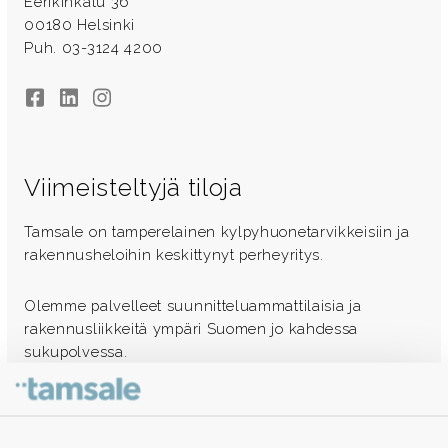
Eerikinkatu 36
00180 Helsinki
Puh. 03-3124 4200
Facebook
LinkedIn
Instagram
Viimeisteltyjä tiloja
Tamsale on tamperelainen kylpyhuonetarvikkeisiin ja
rakennusheloihin keskittynyt perheyritys.
Olemme palvelleet suunnitteluammattilaisia ja
rakennusliikkeitä ympäri Suomen jo kahdessa
sukupolvessa.
Ota yhteyttä - autamme mielellämme