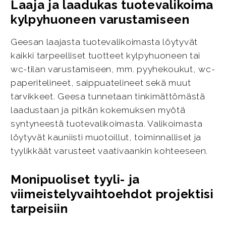
Laaja ja laadukas tuotevalikoima
kylpyhuoneen varustamiseen
Geesan laajasta tuotevalikoimasta löytyvät
kaikki tarpeelliset tuotteet kylpyhuoneen tai
wc-tilan varustamiseen, mm. pyyhekoukut, wc-
paperitelineet, saippuatelineet sekä muut
tarvikkeet. Geesa tunnetaan tinkimättömästä
laadustaan ja pitkän kokemuksen myötä
syntyneestä tuotevalikoimasta. Valikoimasta
löytyvät kauniisti muotoillut, toiminnalliset ja
tyylikkäät varusteet vaativaankin kohteeseen.
Monipuoliset tyyli- ja
viimeistelyvaihtoehdot projektisi
tarpeisiin