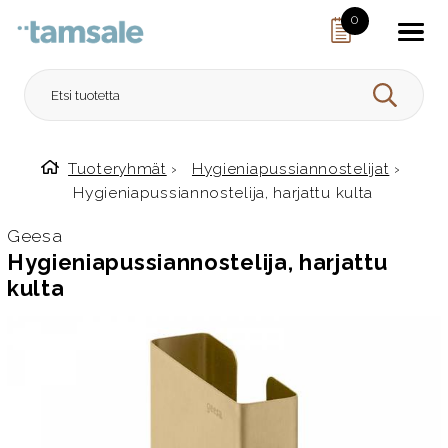
Skip to content
0
HAE
Tuoteryhmät
›
Hygieniapussiannostelijat
›
Etusivulle
Hygieniapussiannostelija, harjattu kulta
Geesa
Hygieniapussiannostelija, harjattu
kulta