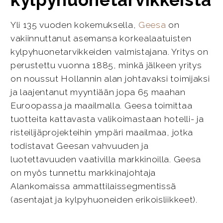
Yli 135 vuoden kokemuksella,
Geesa
on
vakiinnuttanut asemansa korkealaatuisten
kylpyhuonetarvikkeiden valmistajana. Yritys on
perustettu vuonna 1885, minkä jälkeen yritys
on noussut Hollannin alan johtavaksi toimijaksi
ja laajentanut myyntiään jopa 65 maahan
Euroopassa ja maailmalla. Geesa toimittaa
tuotteita kattavasta valikoimastaan hotelli- ja
risteilijäprojekteihin ympäri maailmaa, jotka
todistavat Geesan vahvuuden ja
luotettavuuden vaativilla markkinoilla. Geesa
on myös tunnettu markkinajohtaja
Alankomaissa ammattilaissegmentissä
(asentajat ja kylpyhuoneiden erikoisliikkeet).