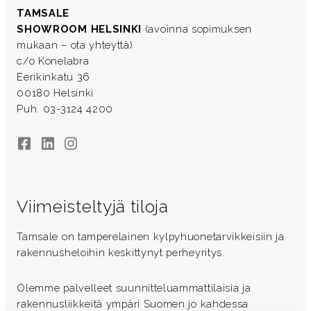
TAMSALE
SHOWROOM HELSINKI
(avoinna sopimuksen
mukaan – ota yhteyttä)
c/o Konelabra
Eerikinkatu 36
00180 Helsinki
Puh. 03-3124 4200
Facebook
LinkedIn
Instagram
Viimeisteltyjä tiloja
Tamsale on tamperelainen kylpyhuonetarvikkeisiin ja
rakennusheloihin keskittynyt perheyritys.
Olemme palvelleet suunnitteluammattilaisia ja
rakennusliikkeitä ympäri Suomen jo kahdessa