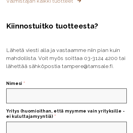
Valmistajan kaikki tuotteet
Kiinnostuitko tuotteesta?
Lähetä viesti alla ja vastaamme niin pian kuin
mahdollista. Voit myös soittaa 03-3124 4200 tai
lähettää sähköpostia tampere@tamsale.fi.
Nimesi
*
Yritys (huomioithan, että myymme vain yrityksille -
ei kuluttajamyyntiä)
*