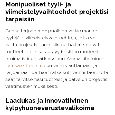
Monipuoliset tyyli- ja
viimeistelyvaihtoehdot projektisi
tarpeisiin
Geesa tarjoaa monipuolisen valikoiman eri
tyylejä ja viimeistelyvaihtoehtoja, jotta voit
valita projektisi tarpeisiin parhaiten sopivat
tuotteet – oli sisustustyylisi sitten moderni,
minimalistinen tai klassinen. Ammattitaitoinen
Tamsale-tiimimme
on valmis auttamaan ja
tarjoamaan parhaat ratkaisut, varmistaen, että
saat tarvitsemasi tuotteet ja palvelun projektisi
vaatimusten mukaisesti.
Laadukas ja innovatiivinen
kylpyhuonevarustevalikoima