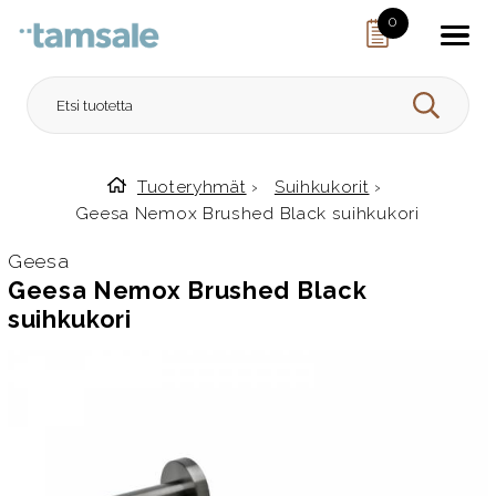
Skip to content
0
HAE
Tuoteryhmät
›
Suihkukorit
›
Etusivulle
Geesa Nemox Brushed Black suihkukori
Geesa
Geesa Nemox Brushed Black
suihkukori