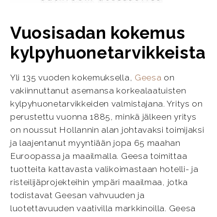
Vuosisadan kokemus
kylpyhuonetarvikkeista
Yli 135 vuoden kokemuksella,
Geesa
on
vakiinnuttanut asemansa korkealaatuisten
kylpyhuonetarvikkeiden valmistajana. Yritys on
perustettu vuonna 1885, minkä jälkeen yritys
on noussut Hollannin alan johtavaksi toimijaksi
ja laajentanut myyntiään jopa 65 maahan
Euroopassa ja maailmalla. Geesa toimittaa
tuotteita kattavasta valikoimastaan hotelli- ja
risteilijäprojekteihin ympäri maailmaa, jotka
todistavat Geesan vahvuuden ja
luotettavuuden vaativilla markkinoilla. Geesa