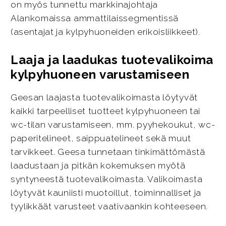
on myös tunnettu markkinajohtaja
Alankomaissa ammattilaissegmentissä
(asentajat ja kylpyhuoneiden erikoisliikkeet).
Laaja ja laadukas tuotevalikoima
kylpyhuoneen varustamiseen
Geesan laajasta tuotevalikoimasta löytyvät
kaikki tarpeelliset tuotteet kylpyhuoneen tai
wc-tilan varustamiseen, mm. pyyhekoukut, wc-
paperitelineet, saippuatelineet sekä muut
tarvikkeet. Geesa tunnetaan tinkimättömästä
laadustaan ja pitkän kokemuksen myötä
syntyneestä tuotevalikoimasta. Valikoimasta
löytyvät kauniisti muotoillut, toiminnalliset ja
tyylikkäät varusteet vaativaankin kohteeseen.