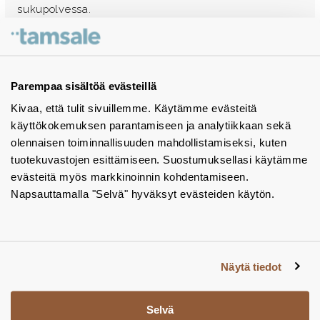
sukupolvessa.
Ota yhteyttä - autamme mielellämme
Tuotekuvastot
Parempaa sisältöä evästeillä
Kivaa, että tulit sivuillemme. Käytämme evästeitä
Instagram
käyttökokemuksen parantamiseen ja analytiikkaan sekä
BIM-objektit
olennaisen toiminnallisuuden mahdollistamiseksi, kuten
tuotekuvastojen esittämiseen. Suostumuksellasi käytämme
Yhteystiedot
evästeitä myös markkinoinnin kohdentamiseen.
Napsauttamalla "Selvä" hyväksyt evästeiden käytön.
Tiedotteet
Tietosuojaseloste
Tietoa evästeistä
Näytä tiedot
Evästeasetukset
Selvä