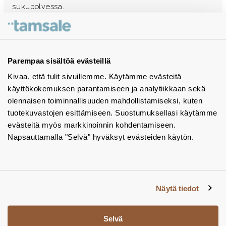
sukupolvessa.
Ota yhteyttä - autamme mielellämme
Tuotekuvastot
Parempaa sisältöä evästeillä
Kivaa, että tulit sivuillemme. Käytämme evästeitä
Instagram
käyttökokemuksen parantamiseen ja analytiikkaan sekä
BIM-objektit
olennaisen toiminnallisuuden mahdollistamiseksi, kuten
tuotekuvastojen esittämiseen. Suostumuksellasi käytämme
Yhteystiedot
evästeitä myös markkinoinnin kohdentamiseen.
Napsauttamalla "Selvä" hyväksyt evästeiden käytön.
Tiedotteet
Tietosuojaseloste
Tietoa evästeistä
Näytä tiedot
Evästeasetukset
Selvä