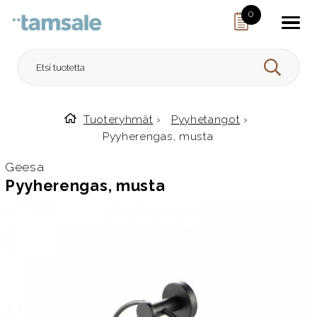
Skip to content
0
HAE
Tuoteryhmät
›
Pyyhetangot
›
Etusivulle
Pyyherengas, musta
Geesa
Pyyherengas, musta