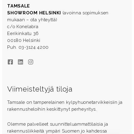
TAMSALE
SHOWROOM HELSINKI
(avoinna sopimuksen
mukaan – ota yhteyttä)
c/o Konelabra
Eerikinkatu 36
00180 Helsinki
Puh. 03-3124 4200
Facebook
LinkedIn
Instagram
Viimeisteltyjä tiloja
Tamsale on tamperelainen kylpyhuonetarvikkeisiin ja
rakennusheloihin keskittynyt perheyritys.
Olemme palvelleet suunnitteluammattilaisia ja
rakennusliikkeitä ympäri Suomen jo kahdessa