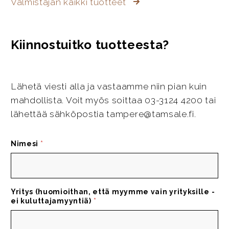
Valmistajan kaikki tuotteet
Kiinnostuitko tuotteesta?
Lähetä viesti alla ja vastaamme niin pian kuin
mahdollista. Voit myös soittaa 03-3124 4200 tai
lähettää sähköpostia tampere@tamsale.fi.
Nimesi
*
Yritys (huomioithan, että myymme vain yrityksille -
ei kuluttajamyyntiä)
*