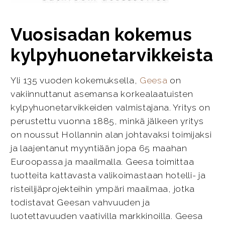
Vuosisadan kokemus
kylpyhuonetarvikkeista
Yli 135 vuoden kokemuksella,
Geesa
on
vakiinnuttanut asemansa korkealaatuisten
kylpyhuonetarvikkeiden valmistajana. Yritys on
perustettu vuonna 1885, minkä jälkeen yritys
on noussut Hollannin alan johtavaksi toimijaksi
ja laajentanut myyntiään jopa 65 maahan
Euroopassa ja maailmalla. Geesa toimittaa
tuotteita kattavasta valikoimastaan hotelli- ja
risteilijäprojekteihin ympäri maailmaa, jotka
todistavat Geesan vahvuuden ja
luotettavuuden vaativilla markkinoilla. Geesa