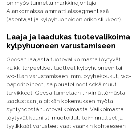
on myös tunnettu markkinajohtaja
Alankomaissa ammattilaissegmentissä
(asentajat ja kylpyhuoneiden erikoisliikkeet).
Laaja ja laadukas tuotevalikoima
kylpyhuoneen varustamiseen
Geesan laajasta tuotevalikoimasta löytyvät
kaikki tarpeelliset tuotteet kylpyhuoneen tai
wc-tilan varustamiseen, mm. pyyhekoukut, wc-
paperitelineet, saippuatelineet sekä muut
tarvikkeet. Geesa tunnetaan tinkimättömästä
laadustaan ja pitkän kokemuksen myötä
syntyneestä tuotevalikoimasta. Valikoimasta
löytyvät kauniisti muotoillut, toiminnalliset ja
tyylikkäät varusteet vaativaankin kohteeseen.