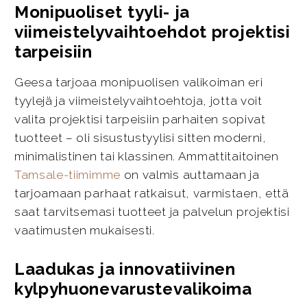
Monipuoliset tyyli- ja
viimeistelyvaihtoehdot projektisi
tarpeisiin
Geesa tarjoaa monipuolisen valikoiman eri
tyylejä ja viimeistelyvaihtoehtoja, jotta voit
valita projektisi tarpeisiin parhaiten sopivat
tuotteet – oli sisustustyylisi sitten moderni,
minimalistinen tai klassinen. Ammattitaitoinen
Tamsale-tiimimme
on valmis auttamaan ja
tarjoamaan parhaat ratkaisut, varmistaen, että
saat tarvitsemasi tuotteet ja palvelun projektisi
vaatimusten mukaisesti.
Laadukas ja innovatiivinen
kylpyhuonevarustevalikoima