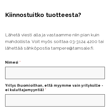
Kiinnostuitko tuotteesta?
Lähetä viesti alla ja vastaamme niin pian kuin
mahdollista. Voit myös soittaa 03-3124 4200 tai
lähettää sähköpostia tampere@tamsale.fi.
Nimesi
*
Yritys (huomioithan, että myymme vain yrityksille -
ei kuluttajamyyntiä)
*