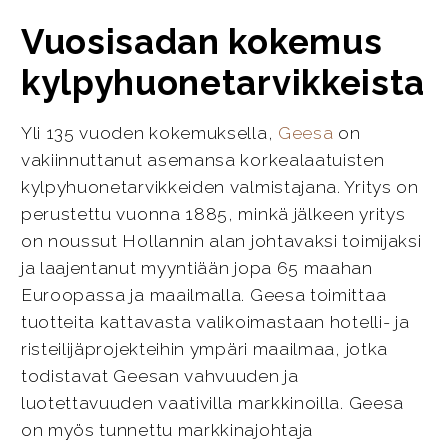
Vuosisadan kokemus
kylpyhuonetarvikkeista
Yli 135 vuoden kokemuksella,
Geesa
on
vakiinnuttanut asemansa korkealaatuisten
kylpyhuonetarvikkeiden valmistajana. Yritys on
perustettu vuonna 1885, minkä jälkeen yritys
on noussut Hollannin alan johtavaksi toimijaksi
ja laajentanut myyntiään jopa 65 maahan
Euroopassa ja maailmalla. Geesa toimittaa
tuotteita kattavasta valikoimastaan hotelli- ja
risteilijäprojekteihin ympäri maailmaa, jotka
todistavat Geesan vahvuuden ja
luotettavuuden vaativilla markkinoilla. Geesa
on myös tunnettu markkinajohtaja