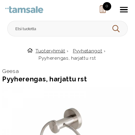
Skip to content
0
HAE
Tuoteryhmät
›
Pyyhetangot
›
Etusivulle
Pyyherengas, harjattu rst
Geesa
Pyyherengas, harjattu rst