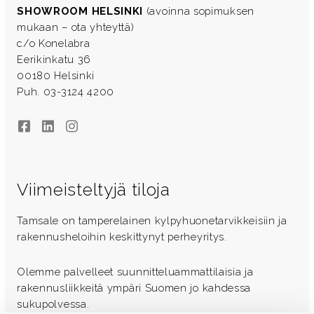
SHOWROOM HELSINKI
(avoinna sopimuksen
mukaan – ota yhteyttä)
c/o Konelabra
Eerikinkatu 36
00180 Helsinki
Puh. 03-3124 4200
Facebook
LinkedIn
Instagram
Viimeisteltyjä tiloja
Tamsale on tamperelainen kylpyhuonetarvikkeisiin ja
rakennusheloihin keskittynyt perheyritys.
Olemme palvelleet suunnitteluammattilaisia ja
rakennusliikkeitä ympäri Suomen jo kahdessa
sukupolvessa.