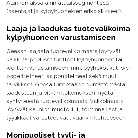
Alankomaissa ammattilaissegmentissä
(asentajat ja kylpyhuoneiden erikoisliikkeet).
Laaja ja laadukas tuotevalikoima
kylpyhuoneen varustamiseen
Geesan laajasta tuotevalikoimasta löytyvät
kaikki tarpeelliset tuotteet kylpyhuoneen tai
wc-tilan varustamiseen, mm. pyyhekoukut, wc-
paperitelineet, saippuatelineet sekä muut
tarvikkeet. Geesa tunnetaan tinkimättömästä
laadustaan ja pitkän kokemuksen myötä
syntyneestä tuotevalikoimasta. Valikoimasta
löytyvät kauniisti muotoillut, toiminnalliset ja
tyylikkäät varusteet vaativaankin kohteeseen.
Monipuoliset tyyli- ja