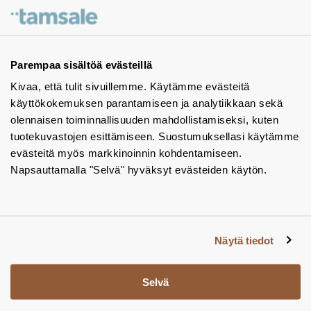
Ota yhteyttä - autamme mielellämme
Tuotekuvastot
Parempaa sisältöä evästeillä
Kivaa, että tulit sivuillemme. Käytämme evästeitä
Instagram
käyttökokemuksen parantamiseen ja analytiikkaan sekä
BIM-objektit
olennaisen toiminnallisuuden mahdollistamiseksi, kuten
tuotekuvastojen esittämiseen. Suostumuksellasi käytämme
Yhteystiedot
evästeitä myös markkinoinnin kohdentamiseen.
Napsauttamalla "Selvä" hyväksyt evästeiden käytön.
Tiedotteet
Tietosuojaseloste
Tietoa evästeistä
Näytä tiedot
Evästeasetukset
Selvä