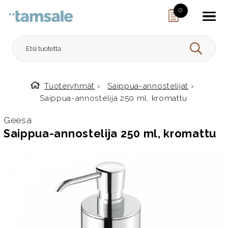
Skip to content
0
HAE
Tuoteryhmät
›
Saippua-annostelijat
›
Etusivulle
Saippua-annostelija 250 ml, kromattu
Geesa
Saippua-annostelija 250 ml, kromattu