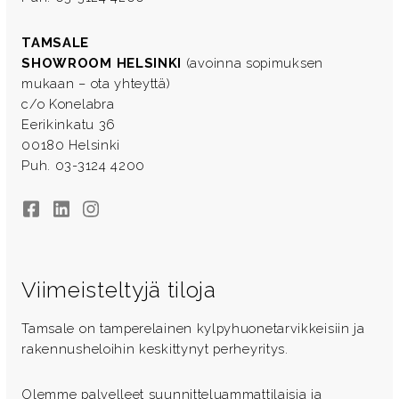
TAMSALE
SHOWROOM HELSINKI
(avoinna sopimuksen
mukaan – ota yhteyttä)
c/o Konelabra
Eerikinkatu 36
00180 Helsinki
Puh. 03-3124 4200
Facebook
LinkedIn
Instagram
Viimeisteltyjä tiloja
Tamsale on tamperelainen kylpyhuonetarvikkeisiin ja
rakennusheloihin keskittynyt perheyritys.
Olemme palvelleet suunnitteluammattilaisia ja