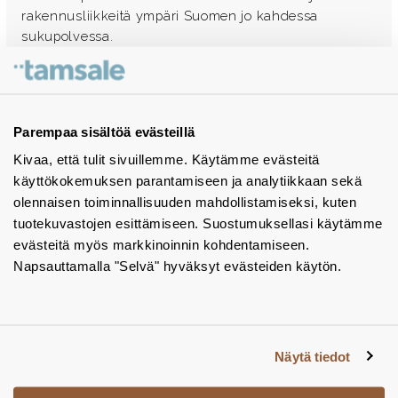
rakennusliikkeitä ympäri Suomen jo kahdessa
sukupolvessa.
Ota yhteyttä - autamme mielellämme
Tuotekuvastot
Parempaa sisältöä evästeillä
Kivaa, että tulit sivuillemme. Käytämme evästeitä
Instagram
käyttökokemuksen parantamiseen ja analytiikkaan sekä
BIM-objektit
olennaisen toiminnallisuuden mahdollistamiseksi, kuten
tuotekuvastojen esittämiseen. Suostumuksellasi käytämme
Yhteystiedot
evästeitä myös markkinoinnin kohdentamiseen.
Napsauttamalla "Selvä" hyväksyt evästeiden käytön.
Tiedotteet
Tietosuojaseloste
Tietoa evästeistä
Näytä tiedot
Evästeasetukset