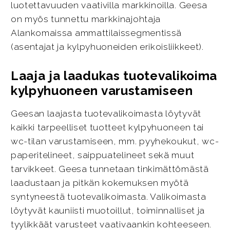
luotettavuuden vaativilla markkinoilla. Geesa
on myös tunnettu markkinajohtaja
Alankomaissa ammattilaissegmentissä
(asentajat ja kylpyhuoneiden erikoisliikkeet).
Laaja ja laadukas tuotevalikoima
kylpyhuoneen varustamiseen
Geesan laajasta tuotevalikoimasta löytyvät
kaikki tarpeelliset tuotteet kylpyhuoneen tai
wc-tilan varustamiseen, mm. pyyhekoukut, wc-
paperitelineet, saippuatelineet sekä muut
tarvikkeet. Geesa tunnetaan tinkimättömästä
laadustaan ja pitkän kokemuksen myötä
syntyneestä tuotevalikoimasta. Valikoimasta
löytyvät kauniisti muotoillut, toiminnalliset ja
tyylikkäät varusteet vaativaankin kohteeseen.