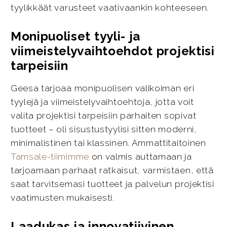
tyylikkäät varusteet vaativaankin kohteeseen.
Monipuoliset tyyli- ja
viimeistelyvaihtoehdot projektisi
tarpeisiin
Geesa tarjoaa monipuolisen valikoiman eri
tyylejä ja viimeistelyvaihtoehtoja, jotta voit
valita projektisi tarpeisiin parhaiten sopivat
tuotteet – oli sisustustyylisi sitten moderni,
minimalistinen tai klassinen. Ammattitaitoinen
Tamsale-tiimimme
on valmis auttamaan ja
tarjoamaan parhaat ratkaisut, varmistaen, että
saat tarvitsemasi tuotteet ja palvelun projektisi
vaatimusten mukaisesti.
Laadukas ja innovatiivinen