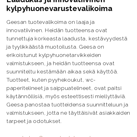
kylpyhuonevarustevalikoima
Geesan tuotevalikoima on laaja ja
innovatiivinen. Heidän tuotteensa ovat
tunnettuja korkeasta laadusta, kestävyydestä
ja tyylikkäästä muotoilusta. Geesa on
erikoistunut kylpyhuonetarvikkeiden
valmistukseen, ja heidän tuotteensa ovat
suunniteltu kestämään aikaa sekä käyttöä.
Tuotteet, kuten pyyhekoukut, wc-
paperitelineet ja saippuatelineet, ovat paitsi
käytännöllisiä, myös esteettisesti miellyttäviä.
Geesa panostaa tuotteidensa suunnitteluun ja
valmistukseen, jotta ne täyttäisivät asiakkaiden
tarpeet ja odotukset.