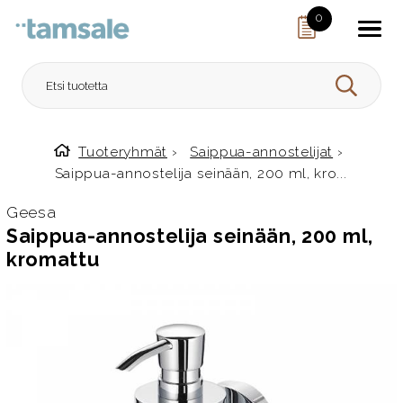
Skip to content
0
HAE
Tuoteryhmät
›
Saippua-annostelijat
›
Etusivulle
Saippua-annostelija seinään, 200 ml, kro...
Geesa
Saippua-annostelija seinään, 200 ml,
kromattu