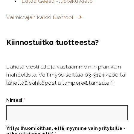
Lataa Geesa -tuotekuvasto
Valmistajan kaikki tuotteet
Kiinnostuitko tuotteesta?
Lähetä viesti alla ja vastaamme niin pian kuin
mahdollista. Voit myös soittaa 03-3124 4200 tai
lähettää sähköpostia tampere@tamsale.fi.
Nimesi
*
Yritys (huomioithan, että myymme vain yrityksille -
ei kuluttajamyyntiä)
*