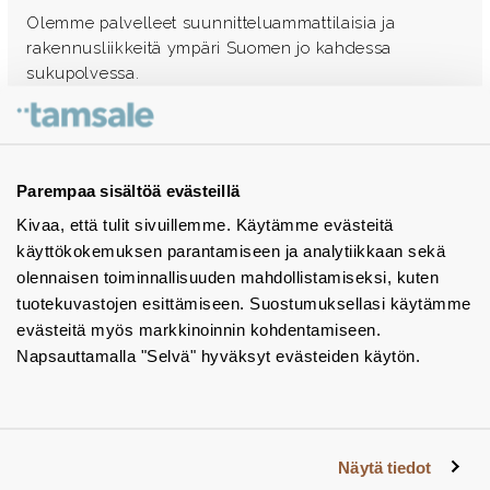
Olemme palvelleet suunnitteluammattilaisia ja
rakennusliikkeitä ympäri Suomen jo kahdessa
sukupolvessa.
Ota yhteyttä - autamme mielellämme
Tuotekuvastot
Parempaa sisältöä evästeillä
Kivaa, että tulit sivuillemme. Käytämme evästeitä
Instagram
käyttökokemuksen parantamiseen ja analytiikkaan sekä
BIM-objektit
olennaisen toiminnallisuuden mahdollistamiseksi, kuten
tuotekuvastojen esittämiseen. Suostumuksellasi käytämme
Yhteystiedot
evästeitä myös markkinoinnin kohdentamiseen.
Napsauttamalla "Selvä" hyväksyt evästeiden käytön.
Tiedotteet
Tietosuojaseloste
Tietoa evästeistä
Näytä tiedot