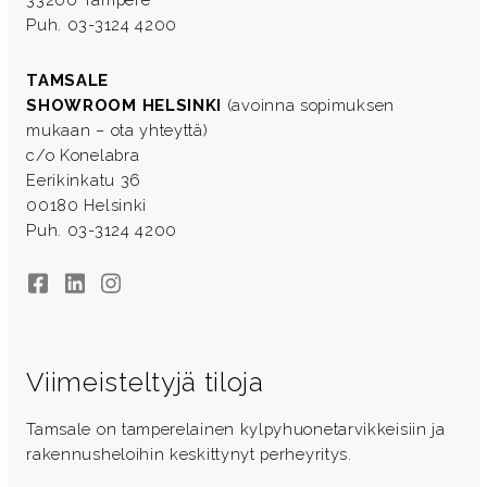
Puh. 03-3124 4200
TAMSALE
SHOWROOM HELSINKI
(avoinna sopimuksen
mukaan – ota yhteyttä)
c/o Konelabra
Eerikinkatu 36
00180 Helsinki
Puh. 03-3124 4200
Facebook
LinkedIn
Instagram
Viimeisteltyjä tiloja
Tamsale on tamperelainen kylpyhuonetarvikkeisiin ja
rakennusheloihin keskittynyt perheyritys.