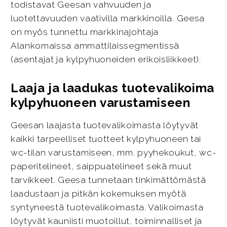
todistavat Geesan vahvuuden ja
luotettavuuden vaativilla markkinoilla. Geesa
on myös tunnettu markkinajohtaja
Alankomaissa ammattilaissegmentissä
(asentajat ja kylpyhuoneiden erikoisliikkeet).
Laaja ja laadukas tuotevalikoima
kylpyhuoneen varustamiseen
Geesan laajasta tuotevalikoimasta löytyvät
kaikki tarpeelliset tuotteet kylpyhuoneen tai
wc-tilan varustamiseen, mm. pyyhekoukut, wc-
paperitelineet, saippuatelineet sekä muut
tarvikkeet. Geesa tunnetaan tinkimättömästä
laadustaan ja pitkän kokemuksen myötä
syntyneestä tuotevalikoimasta. Valikoimasta
löytyvät kauniisti muotoillut, toiminnalliset ja