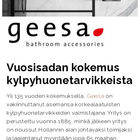
Vuosisadan kokemus
kylpyhuonetarvikkeista
Yli 135 vuoden kokemuksella,
Geesa
on
vakiinnuttanut asemansa korkealaatuisten
kylpyhuonetarvikkeiden valmistajana. Yritys on
perustettu vuonna 1885, minkä jälkeen yritys
on noussut Hollannin alan johtavaksi toimijaksi
ja laajentanut myyntiään jopa 65 maahan