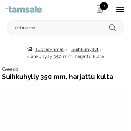
Skip to content
0
HAE
Tuoteryhmät
›
Suihkuhyllyt
›
Etusivulle
Suihkuhylly 350 mm, harjattu kulta
Geesa
Suihkuhylly 350 mm, harjattu kulta