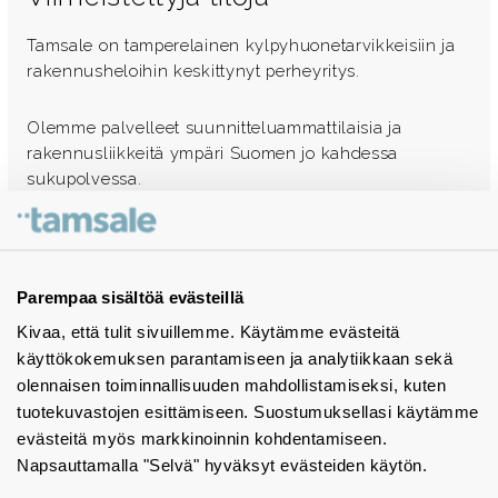
Tamsale on tamperelainen kylpyhuonetarvikkeisiin ja
rakennusheloihin keskittynyt perheyritys.
Olemme palvelleet suunnitteluammattilaisia ja
rakennusliikkeitä ympäri Suomen jo kahdessa
sukupolvessa.
Ota yhteyttä - autamme mielellämme
Tuotekuvastot
Parempaa sisältöä evästeillä
Kivaa, että tulit sivuillemme. Käytämme evästeitä
Instagram
käyttökokemuksen parantamiseen ja analytiikkaan sekä
BIM-objektit
olennaisen toiminnallisuuden mahdollistamiseksi, kuten
tuotekuvastojen esittämiseen. Suostumuksellasi käytämme
Yhteystiedot
evästeitä myös markkinoinnin kohdentamiseen.
Napsauttamalla "Selvä" hyväksyt evästeiden käytön.
Tiedotteet