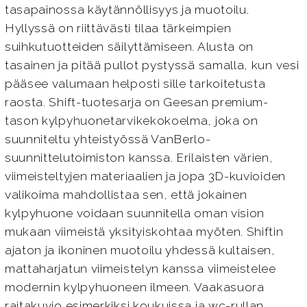
tasapainossa käytännöllisyys ja muotoilu.
Hyllyssä on riittävästi tilaa tärkeimpien
suihkutuotteiden säilyttämiseen. Alusta on
tasainen ja pitää pullot pystyssä samalla, kun vesi
pääsee valumaan helposti sille tarkoitetusta
raosta. Shift-tuotesarja on Geesan premium-
tason kylpyhuonetarvikekokoelma, joka on
suunniteltu yhteistyössä VanBerlo-
suunnittelutoimiston kanssa. Erilaisten värien,
viimeisteltyjen materiaalien ja jopa 3D-kuvioiden
valikoima mahdollistaa sen, että jokainen
kylpyhuone voidaan suunnitella oman vision
mukaan viimeistä yksityiskohtaa myöten. Shiftin
ajaton ja ikoninen muotoilu yhdessä kultaisen,
mattaharjatun viimeistelyn kanssa viimeistelee
modernin kylpyhuoneen ilmeen. Vaakasuora
raitakuvio esimerkiksi koukuissa ja wc-rullan