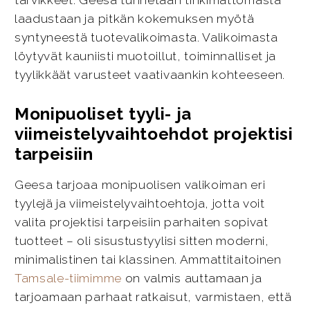
tarvikkeet. Geesa tunnetaan tinkimättömästä
laadustaan ja pitkän kokemuksen myötä
syntyneestä tuotevalikoimasta. Valikoimasta
löytyvät kauniisti muotoillut, toiminnalliset ja
tyylikkäät varusteet vaativaankin kohteeseen.
Monipuoliset tyyli- ja
viimeistelyvaihtoehdot projektisi
tarpeisiin
Geesa tarjoaa monipuolisen valikoiman eri
tyylejä ja viimeistelyvaihtoehtoja, jotta voit
valita projektisi tarpeisiin parhaiten sopivat
tuotteet – oli sisustustyylisi sitten moderni,
minimalistinen tai klassinen. Ammattitaitoinen
Tamsale-tiimimme
on valmis auttamaan ja
tarjoamaan parhaat ratkaisut, varmistaen, että