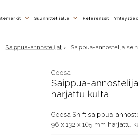
otemerkit
Suunnittelijalle
Referenssit
Yhteystie
›
Saippua-annostelijat
›
Saippua-annostelija seinä
Geesa
Saippua-annostelija
harjattu kulta
Geesa Shift saippua-annoste
96 x 132 x 105 mm harjattu 