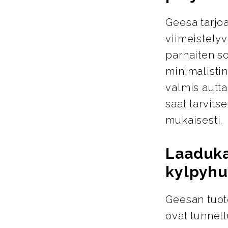
Geesa tarjoa
viimeistelyva
parhaiten so
minimalistin
valmis autta
saat tarvits
mukaisesti.
Laaduka
kylpyhu
Geesan tuote
ovat tunnett