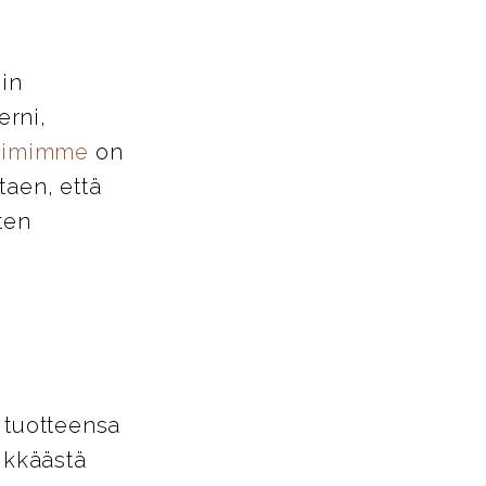
iin
erni,
tiimimme
on
taen, että
ten
 tuotteensa
ikkäästä