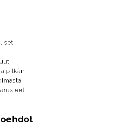
liset
uut
ja pitkän
oimasta
varusteet
htoehdot