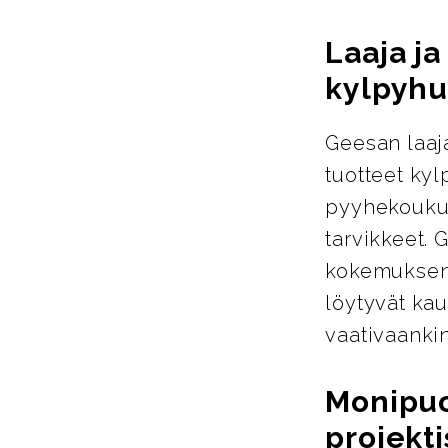
Laaja j
kylpyhu
Geesan laaja
tuotteet ky
pyyhekoukut
tarvikkeet. 
kokemuksen 
löytyvät kau
vaativaanki
Monipuol
projekti