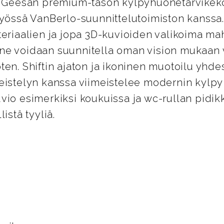
on Geesan premium-tason kylpyhuonetarvikek
työssä VanBerlo-suunnittelutoimiston kanssa. 
teriaalien ja jopa 3D-kuvioiden valikoima mah
ne voidaan suunnitella oman vision mukaan 
ten. Shiftin ajaton ja ikoninen muotoilu yhde
meistelyn kanssa viimeistelee modernin kylp
vio esimerkiksi koukuissa ja wc-rullan pidik
istä tyyliä.