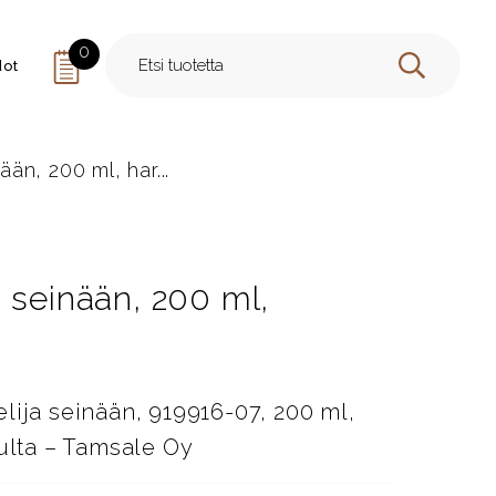
0
dot
HAE
än, 200 ml, har...
 seinään, 200 ml,
lija seinään, 919916-07, 200 ml,
kulta – Tamsale Oy