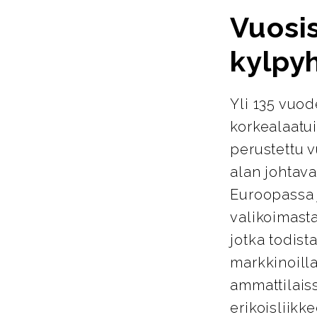
Vuosi
kylpy
Yli 135 vuo
korkealaatu
perustettu 
alan johtava
Euroopassa j
valikoimasta
jotka todist
markkinoill
ammattilais
erikoisliikke