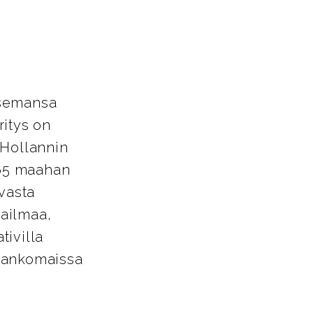
asemansa
ritys on
 Hollannin
 65 maahan
avasta
aailmaa,
tivilla
Alankomaissa