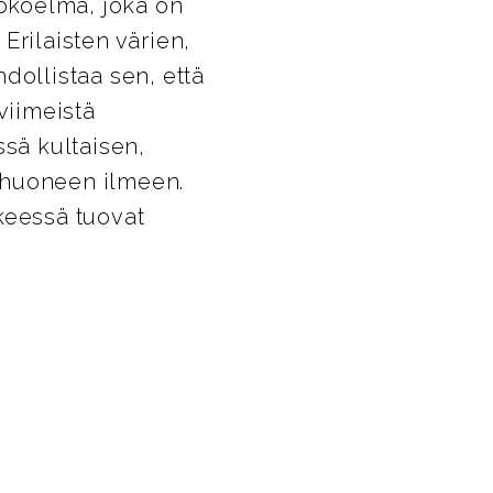
okoelma, joka on
Erilaisten värien,
dollistaa sen, että
viimeistä
ssä kultaisen,
yhuoneen ilmeen.
keessä tuovat