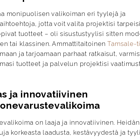
a monipuolisen valikoiman eri tyylejä ja
ihtoehtoja, jotta voit valita projektisi tarpeis
pivat tuotteet – oli sisustustyylisi sitten mod
en tai klassinen. Ammattitaitoinen
Tamsale-
maan ja tarjoamaan parhaat ratkaisut, varmis
emasi tuotteet ja palvelun projektisi vaatimus
s ja innovatiivinen
onevarustevalikoima
valikoima on laaja ja innovatiivinen. Heidän
uja korkeasta laadusta, kestävyydestä ja tyyl