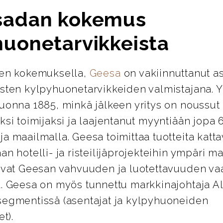
sadan kokemus
huonetarvikkeista
den kokemuksella,
Geesa
on vakiinnuttanut 
isten kylpyhuonetarvikkeiden valmistajana. Y
vuonna 1885, minkä jälkeen yritys on noussut
ksi toimijaksi ja laajentanut myyntiään jopa
a maailmalla. Geesa toimittaa tuotteita katt
an hotelli- ja risteilijäprojekteihin ympäri m
avat Geesan vahvuuden ja luotettavuuden vaa
a. Geesa on myös tunnettu markkinajohtaja 
segmentissä (asentajat ja kylpyhuoneiden
et).