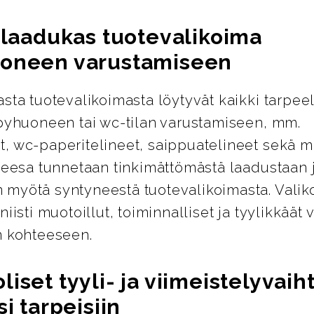
a laadukas tuotevalikoima
oneen varustamiseen
sta tuotevalikoimasta löytyvät kaikki tarpeel
lpyhuoneen tai wc-tilan varustamiseen, mm.
, wc-paperitelineet, saippuatelineet sekä m
Geesa tunnetaan tinkimättömästä laadustaan 
myötä syntyneestä tuotevalikoimasta. Valik
niisti muotoillut, toiminnalliset ja tyylikkäät 
n kohteeseen.
iset tyyli- ja viimeistelyvai
si tarpeisiin