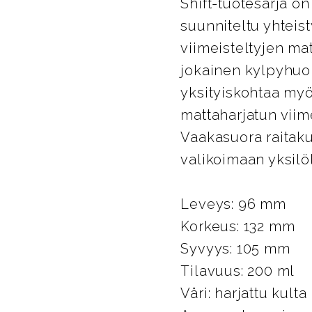
Shift-tuotesarja 
suunniteltu yhteis
viimeisteltyjen ma
jokainen kylpyhuo
yksityiskohtaa myö
mattaharjatun vii
Vaakasuora raitaku
valikoimaan yksilöll
Leveys: 96 mm
Korkeus: 132 mm
Syvyys: 105 mm
Tilavuus: 200 ml
Väri: harjattu kulta