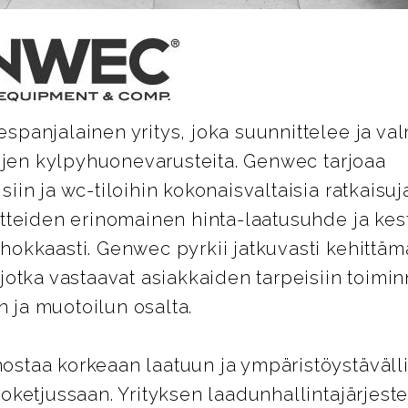
panjalainen yritys, joka suunnittelee ja val
lojen kylpyhuonevarusteita. Genwec tarjoaa
iin ja wc-tiloihin kokonaisvaltaisia ratkaisuja
otteiden erinomainen hinta-laatusuhde ja kes
hokkaasti. Genwec pyrkii jatkuvasti kehittäm
jotka vastaavat asiakkaiden tarpeisiin toimi
ja muotoilun osalta.
staa korkeaan laatuun ja ympäristöystäväll
oketjussaan. Yrityksen laadunhallintajärjest