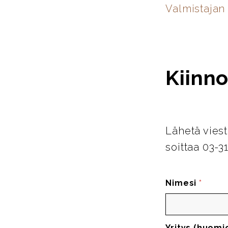
Valmistajan 
Kiinno
Lähetä viest
soittaa 03-3
Nimesi
*
Yritys (huomi