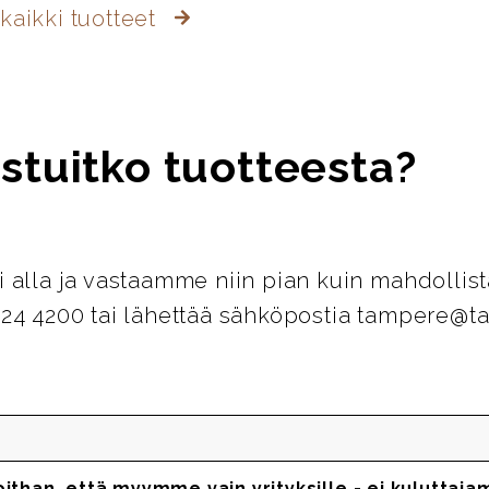
kaikki tuotteet
stuitko tuotteesta?
i alla ja vastaamme niin pian kuin mahdollist
124 4200 tai lähettää sähköpostia tampere@ta
oithan, että myymme vain yrityksille - ei kuluttaja