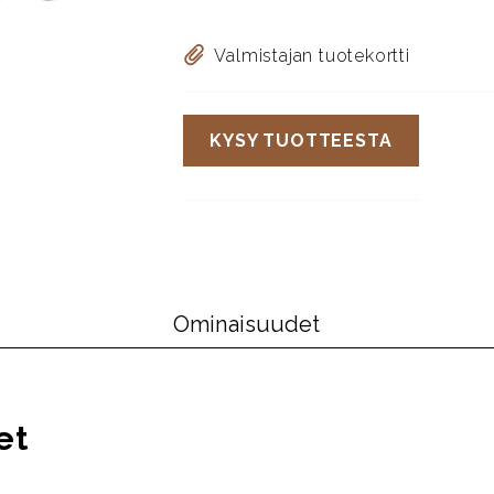
Valmistajan tuotekortti
KYSY TUOTTEESTA
Ominaisuudet
et