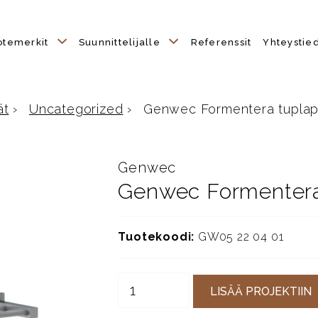
otemerkit
Suunnittelijalle
Referenssit
Yhteystie
ät
›
Uncategorized
›
Genwec Formentera tuplap
Genwec
Genwec Formentera 
Tuotekoodi:
GW05 22 04 01
LISÄÄ PROJEKTIIN