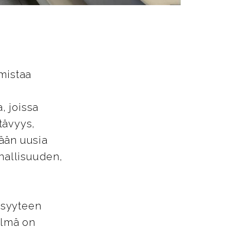
mistaa
, joissa
tävyys,
ään uusia
nnallisuuden,
isyyteen
elmä on