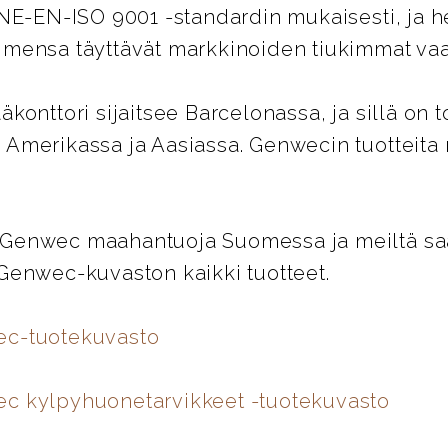
UNE-EN-ISO 9001 -standardin mukaisesti, ja 
imensa täyttävät markkinoiden tiukimmat vaa
äkonttori sijaitsee Barcelonassa, ja sillä on t
 Amerikassa ja Aasiassa. Genwecin tuotteita
Genwec maahantuoja Suomessa ja meiltä saat
 Genwec-kuvaston kaikki tuotteet.
ec-tuotekuvasto
c kylpyhuonetarvikkeet -tuotekuvasto