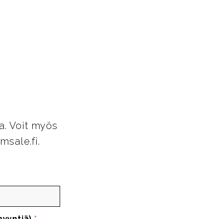
a. Voit myös
msale.fi.
myyntiä)
*