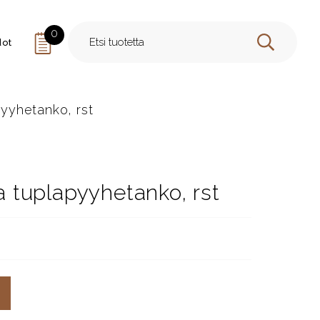
0
dot
HAE
yyhetanko, rst
tuplapyyhetanko, rst