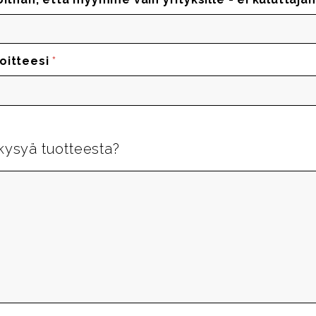
oitteesi
*
kysyä tuotteesta?