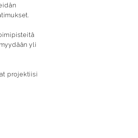
heidän
timukset.
oimipisteitä
 myydään yli
 projektiisi