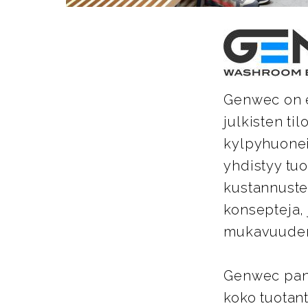
Genwec on es
julkisten ti
kylpyhuoneis
yhdistyy tu
kustannuste
konsepteja, 
mukavuuden 
Genwec pano
koko tuotant