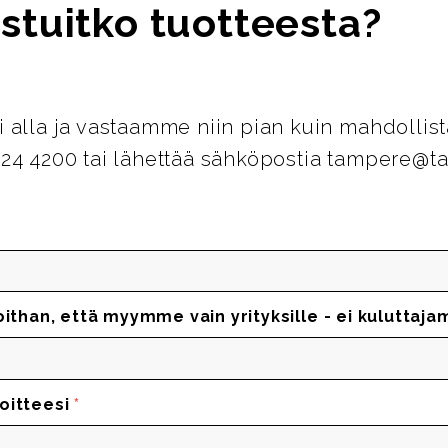
stuitko tuotteesta?
i alla ja vastaamme niin pian kuin mahdollist
124 4200 tai lähettää sähköpostia tampere@ta
oithan, että myymme vain yrityksille - ei kuluttaja
oitteesi
*