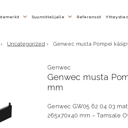
otemerkit
Suunnittelijalle
Referenssit
Yhteystie
›
Uncategorized
›
Genwec musta Pompei käsipyy
Genwec
Genwec musta Pomp
mm
Genwec GW05 62 04 03 matt
265x70x40 mm – Tamsale O