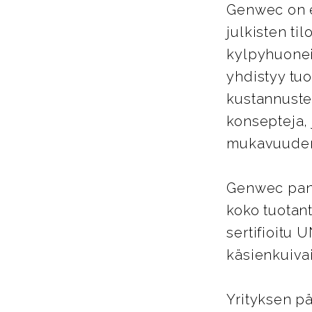
Genwec on es
julkisten ti
kylpyhuoneis
yhdistyy tu
kustannuste
konsepteja, 
mukavuuden 
Genwec pano
koko tuotant
sertifioitu 
käsienkuiva
Yrityksen pä