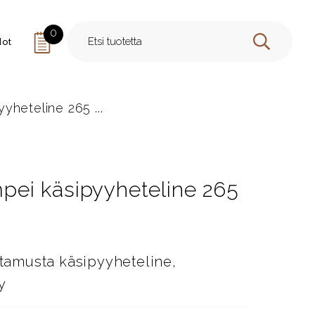
0
dot
HAE
heteline 265 ...
ei käsipyyheteline 265
amusta käsipyyheteline,
y