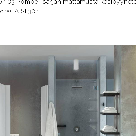
 03 Pompei-sarjan mattamusta käsipyyhete
räs AISI 304.