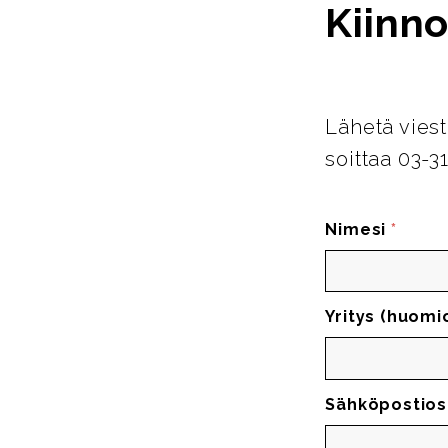
Kiinno
Lähetä viest
soittaa 03-3
Nimesi
*
Yritys (huomi
Sähköpostios