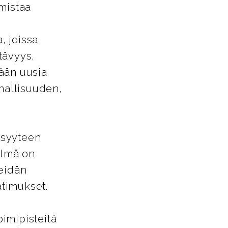
mistaa
, joissa
tävyys,
ään uusia
nnallisuuden,
isyyteen
elmä on
heidän
timukset.
oimipisteitä