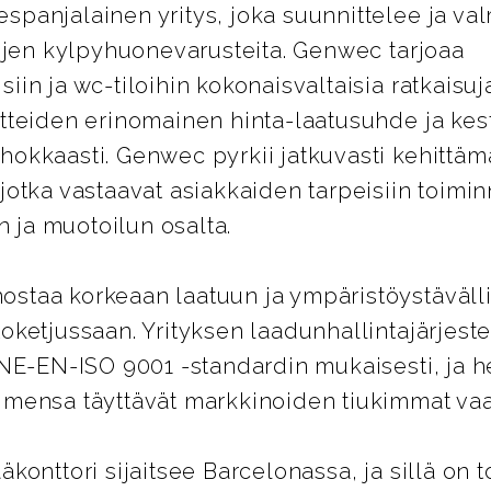
panjalainen yritys, joka suunnittelee ja val
lojen kylpyhuonevarusteita. Genwec tarjoaa
iin ja wc-tiloihin kokonaisvaltaisia ratkaisuja
otteiden erinomainen hinta-laatusuhde ja kes
hokkaasti. Genwec pyrkii jatkuvasti kehittäm
jotka vastaavat asiakkaiden tarpeisiin toimi
ja muotoilun osalta.
staa korkeaan laatuun ja ympäristöystäväll
oketjussaan. Yrityksen laadunhallintajärjest
UNE-EN-ISO 9001 -standardin mukaisesti, ja 
imensa täyttävät markkinoiden tiukimmat vaa
äkonttori sijaitsee Barcelonassa, ja sillä on t