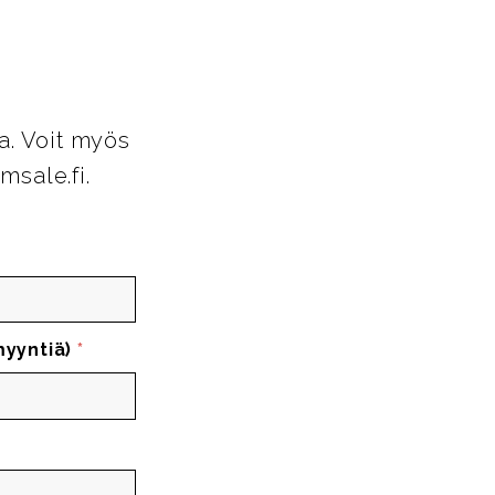
a. Voit myös
msale.fi.
myyntiä)
*