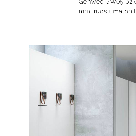
Genwec GW05 62 04
mm, ruostumaton te