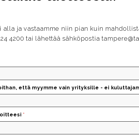
i alla ja vastaamme niin pian kuin mahdollist
124 4200 tai lähettää sähköpostia tampere@ta
oithan, että myymme vain yrityksille - ei kuluttaja
oitteesi
*