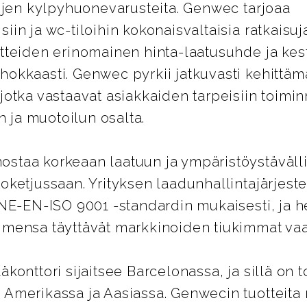
lojen kylpyhuonevarusteita. Genwec tarjoaa
iin ja wc-tiloihin kokonaisvaltaisia ratkaisuja
otteiden erinomainen hinta-laatusuhde ja kes
hokkaasti. Genwec pyrkii jatkuvasti kehittäm
jotka vastaavat asiakkaiden tarpeisiin toimi
ja muotoilun osalta.
staa korkeaan laatuun ja ympäristöystäväll
oketjussaan. Yrityksen laadunhallintajärjest
UNE-EN-ISO 9001 -standardin mukaisesti, ja 
imensa täyttävät markkinoiden tiukimmat vaa
äkonttori sijaitsee Barcelonassa, ja sillä on t
 Amerikassa ja Aasiassa. Genwecin tuotteita