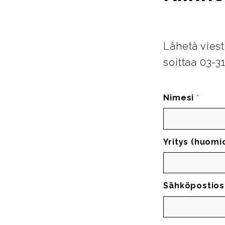
Lähetä viest
soittaa 03-3
Nimesi
*
Yritys (huomi
Sähköpostios