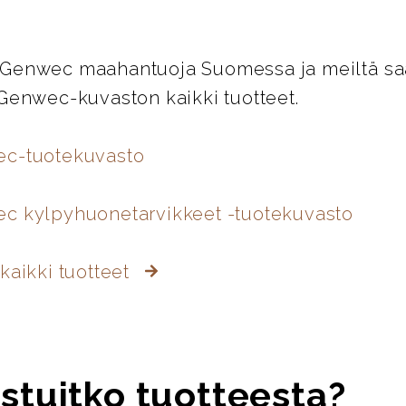
Genwec maahantuoja Suomessa ja meiltä saat
 Genwec-kuvaston kaikki tuotteet.
ec-tuotekuvasto
c kylpyhuonetarvikkeet -tuotekuvasto
kaikki tuotteet
stuitko tuotteesta?