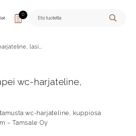
0
dot
HAE
ateline, lasi...
ei wc-harjateline,
amusta wc-harjateline, kuppiosa
m – Tamsale Oy