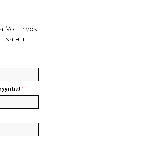
a. Voit myös
msale.fi.
myyntiä)
*