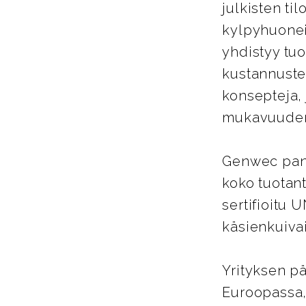
julkisten ti
kylpyhuoneis
yhdistyy tu
kustannuste
konsepteja, 
mukavuuden 
Genwec pano
koko tuotant
sertifioitu 
käsienkuiva
Yrityksen pä
Euroopassa,