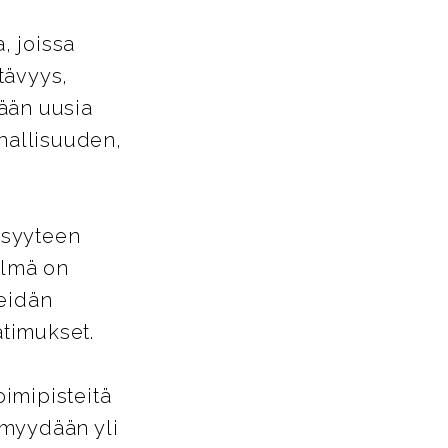
, joissa
tävyys,
ään uusia
nnallisuuden,
isyyteen
elmä on
heidän
timukset.
oimipisteitä
 myydään yli