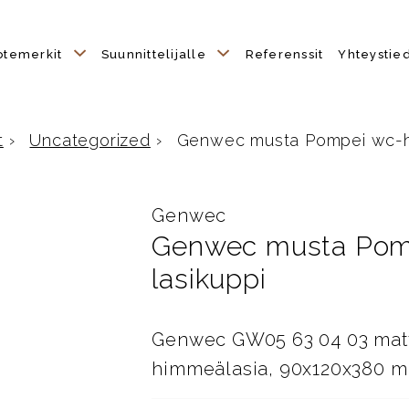
otemerkit
Suunnittelijalle
Referenssit
Yhteystie
t
›
Uncategorized
›
Genwec musta Pompei wc-harj
Genwec
Genwec musta Pomp
lasikuppi
Genwec GW05 63 04 03 matt
himmeälasia, 90x120x380 m