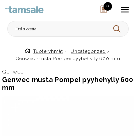
Skip to content
0
HAE
Tuoteryhmät
›
Uncategorized
›
Etusivulle
Genwec musta Pompei pyyhehylly 600 mm
Genwec
Genwec musta Pompei pyyhehylly 600
mm