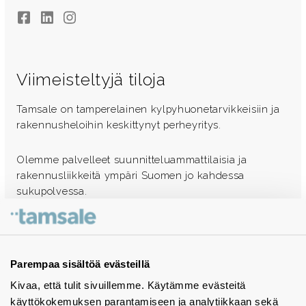
Facebook
LinkedIn
Instagram
Viimeisteltyjä tiloja
Tamsale on tamperelainen kylpyhuonetarvikkeisiin ja
rakennusheloihin keskittynyt perheyritys.
Olemme palvelleet suunnitteluammattilaisia ja
rakennusliikkeitä ympäri Suomen jo kahdessa
sukupolvessa.
Ota yhteyttä - autamme mielellämme
Tuotekuvastot
Parempaa sisältöä evästeillä
Kivaa, että tulit sivuillemme. Käytämme evästeitä
Instagram
käyttökokemuksen parantamiseen ja analytiikkaan sekä