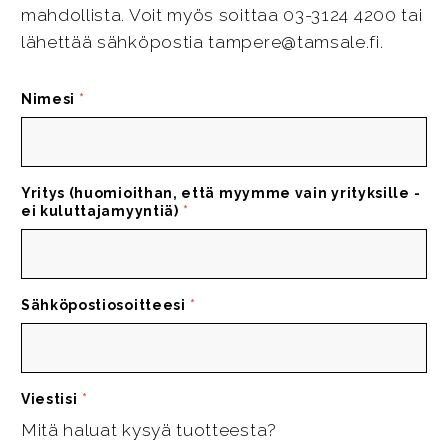
mahdollista. Voit myös soittaa 03-3124 4200 tai
lähettää sähköpostia tampere@tamsale.fi.
Nimesi
*
Yritys (huomioithan, että myymme vain yrityksille -
ei kuluttajamyyntiä)
*
Sähköpostiosoitteesi
*
Viestisi
*
Mitä haluat kysyä tuotteesta?