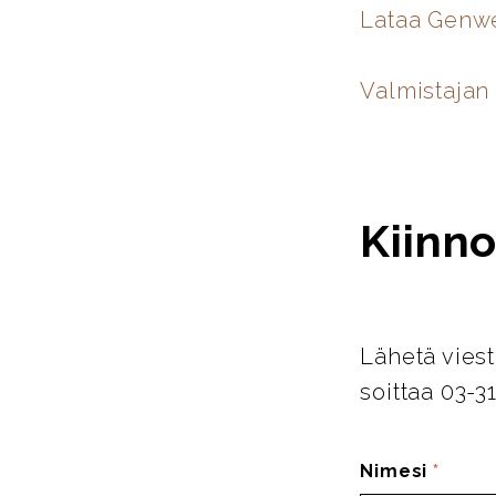
Lataa Genwe
Valmistajan 
Kiinno
Lähetä viest
soittaa 03-3
Nimesi
*