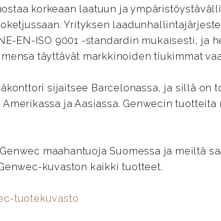
staa korkeaan laatuun ja ympäristöystäväll
oketjussaan. Yrityksen laadunhallintajärjest
UNE-EN-ISO 9001 -standardin mukaisesti, ja 
imensa täyttävät markkinoiden tiukimmat vaa
äkonttori sijaitsee Barcelonassa, ja sillä on t
 Amerikassa ja Aasiassa. Genwecin tuotteita
Genwec maahantuoja Suomessa ja meiltä saat
 Genwec-kuvaston kaikki tuotteet.
ec-tuotekuvasto