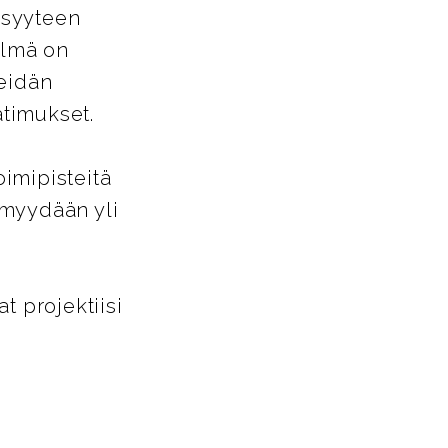
isyyteen
elmä on
heidän
timukset.
oimipisteitä
 myydään yli
 projektiisi