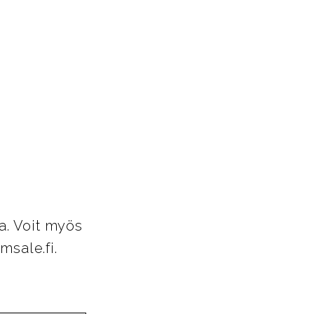
a. Voit myös
msale.fi.