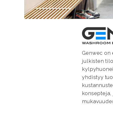
Genwec on es
julkisten ti
kylpyhuoneis
yhdistyy tu
kustannuste
konsepteja, 
mukavuuden 