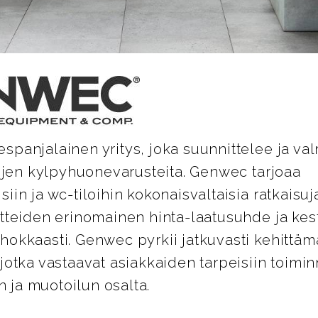
panjalainen yritys, joka suunnittelee ja val
lojen kylpyhuonevarusteita. Genwec tarjoaa
iin ja wc-tiloihin kokonaisvaltaisia ratkaisuja
otteiden erinomainen hinta-laatusuhde ja kes
hokkaasti. Genwec pyrkii jatkuvasti kehittäm
jotka vastaavat asiakkaiden tarpeisiin toimi
ja muotoilun osalta.