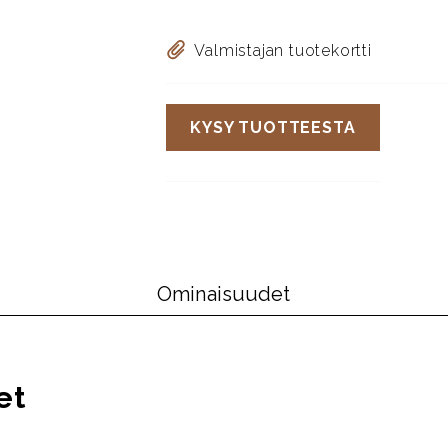
Valmistajan tuotekortti
KYSY TUOTTEESTA
Ominaisuudet
et