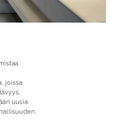
mistaa
, joissa
tävyys,
ään uusia
nnallisuuden,