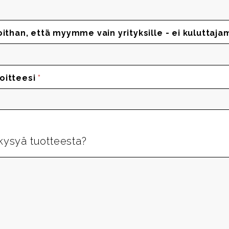
oithan, että myymme vain yrityksille - ei kuluttaja
oitteesi
*
kysyä tuotteesta?