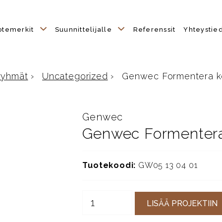
otemerkit
Suunnittelijalle
Referenssit
Yhteystie
ryhmät
›
Uncategorized
›
Genwec Formentera ko
lle
Genwec
Genwec Formentera 
Tuotekoodi:
GW05 13 04 01
LISÄÄ PROJEKTIIN