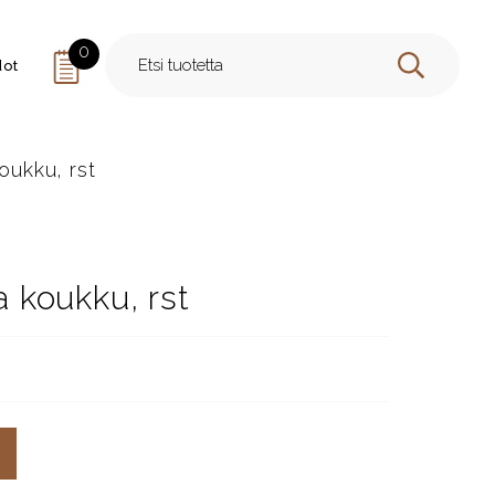
0
dot
HAE
ukku, rst
koukku, rst