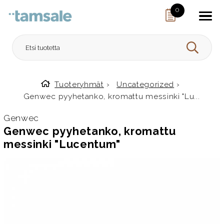
Skip to content
0
HAE
Tuoteryhmät
›
Uncategorized
›
Etusivulle
Genwec pyyhetanko, kromattu messinki "Lu...
Genwec
Genwec pyyhetanko, kromattu
messinki "Lucentum"