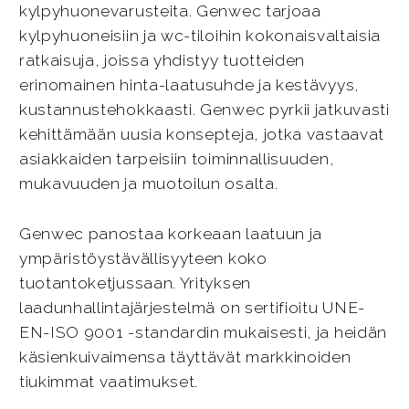
kylpyhuonevarusteita. Genwec tarjoaa
kylpyhuoneisiin ja wc-tiloihin kokonaisvaltaisia
ratkaisuja, joissa yhdistyy tuotteiden
erinomainen hinta-laatusuhde ja kestävyys,
kustannustehokkaasti. Genwec pyrkii jatkuvasti
kehittämään uusia konsepteja, jotka vastaavat
asiakkaiden tarpeisiin toiminnallisuuden,
mukavuuden ja muotoilun osalta.
Genwec panostaa korkeaan laatuun ja
ympäristöystävällisyyteen koko
tuotantoketjussaan. Yrityksen
laadunhallintajärjestelmä on sertifioitu UNE-
EN-ISO 9001 -standardin mukaisesti, ja heidän
käsienkuivaimensa täyttävät markkinoiden
tiukimmat vaatimukset.