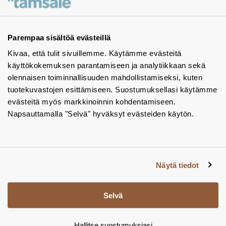
Ota yhteyttä - autamme mielellämme
Tuotekuvastot
Parempaa sisältöä evästeillä
Kivaa, että tulit sivuillemme. Käytämme evästeitä
Instagram
käyttökokemuksen parantamiseen ja analytiikkaan sekä
BIM-objektit
olennaisen toiminnallisuuden mahdollistamiseksi, kuten
tuotekuvastojen esittämiseen. Suostumuksellasi käytämme
Yhteystiedot
evästeitä myös markkinoinnin kohdentamiseen.
Napsauttamalla "Selvä" hyväksyt evästeiden käytön.
Tiedotteet
Tietosuojaseloste
Tietoa evästeistä
Näytä tiedot
Evästeasetukset
Selvä
Hallitse suostumuksiasi