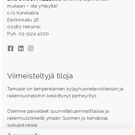
mukaan – ota yhteyttä)
c/o Konelabra
Eerikinkatu 36
00180 Helsinki
Puh. 03-3124 4200
Facebook
LinkedIn
Instagram
Viimeisteltyjä tiloja
Tamsale on tamperelainen kylpyhuonetarvikkeisiin ja
rakennusheloihin keskittynyt perheyritys.
Olemme palvelleet suunnitteluammattilaisia ja
rakennusliikkeitä ympäri Suomen jo kahdessa
sukupolvessa.