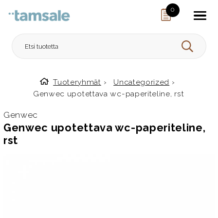
Skip to content
0
HAE
Tuoteryhmät
›
Uncategorized
›
Etusivulle
Genwec upotettava wc-paperiteline, rst
Genwec
Genwec upotettava wc-paperiteline,
rst