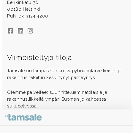
Eerikinkatu 36
00180 Helsinki
Puh. 03-3124 4200
Facebook
LinkedIn
Instagram
Viimeisteltyjä tiloja
Tamsale on tamperelainen kylpyhuonetarvikkeisiin ja
rakennusheloihin keskittynyt perheyritys.
Olemme palvelleet suunnitteluammattilaisia ja
rakennusliikkeitä ympäri Suomen jo kahdessa
sukupolvessa.
Ota yhteyttä - autamme mielellämme