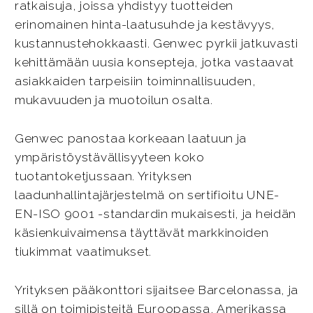
ratkaisuja, joissa yhdistyy tuotteiden
erinomainen hinta-laatusuhde ja kestävyys,
kustannustehokkaasti. Genwec pyrkii jatkuvasti
kehittämään uusia konsepteja, jotka vastaavat
asiakkaiden tarpeisiin toiminnallisuuden,
mukavuuden ja muotoilun osalta.
Genwec panostaa korkeaan laatuun ja
ympäristöystävällisyyteen koko
tuotantoketjussaan. Yrityksen
laadunhallintajärjestelmä on sertifioitu UNE-
EN-ISO 9001 -standardin mukaisesti, ja heidän
käsienkuivaimensa täyttävät markkinoiden
tiukimmat vaatimukset.
Yrityksen pääkonttori sijaitsee Barcelonassa, ja
sillä on toimipisteitä Euroopassa, Amerikassa