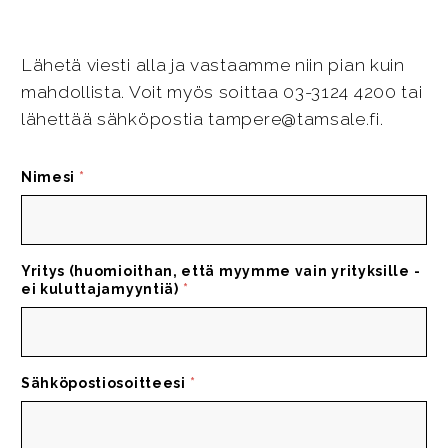
Lähetä viesti alla ja vastaamme niin pian kuin
mahdollista. Voit myös soittaa 03-3124 4200 tai
lähettää sähköpostia tampere@tamsale.fi.
Nimesi
*
Yritys (huomioithan, että myymme vain yrityksille -
ei kuluttajamyyntiä)
*
Sähköpostiosoitteesi
*