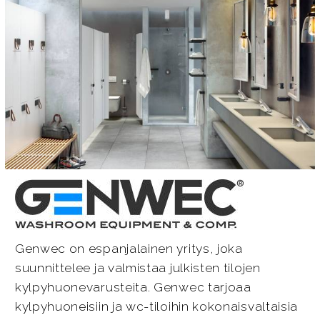
Genwec on espanjalainen yritys, joka
suunnittelee ja valmistaa julkisten tilojen
kylpyhuonevarusteita. Genwec tarjoaa
kylpyhuoneisiin ja wc-tiloihin kokonaisvaltaisia