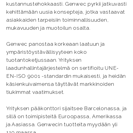
kustannustehokkaasti. Genwec pyrkii jatkuvasti
kehittämään uusia konsepteja, jotka vastaavat
asiakkaiden tarpeisiin toiminnallisuuden,
mukavuuden ja muotoilun osalta.
Genwec panostaa korkeaan laatuun ja
ympäristöystävällisyyteen koko
tuotantoketjussaan. Yrityksen
laadunhallintajärjestelmä on sertifioitu UNE-
EN-ISO 9001 -standardin mukaisesti, ja heidän
käsienkuivaimensa täyttävät markkinoiden
tiukimmat vaatimukset.
Yrityksen pääkonttori sijaitsee Barcelonassa, ja
sillä on toimipisteitä Euroopassa, Amerikassa
ja Aasiassa. Genwecin tuotteita myydään yli
110 maassa.