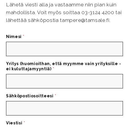
Lähetä viesti alla ja vastaamme niin pian kuin
mahdollista. Voit myös soittaa 03-3124 4200 tai
lähettää sähköpostia tampere@tamsale.fi.
Nimesi
*
Yritys (huomioithan, että myymme vain yrityksille -
ei kuluttajamyyntiä)
*
Sähköpostiosoitteesi
*
Viestisi
*