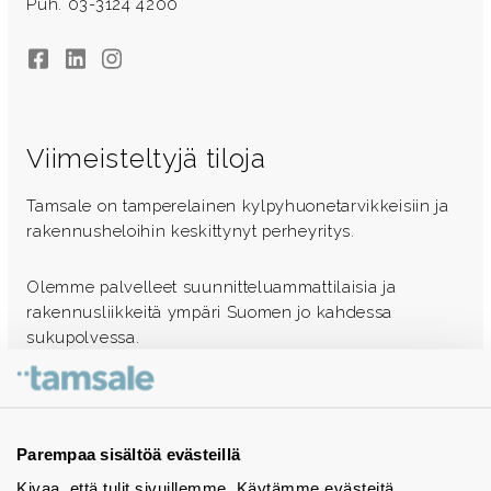
Puh. 03-3124 4200
Facebook
LinkedIn
Instagram
Viimeisteltyjä tiloja
Tamsale on tamperelainen kylpyhuonetarvikkeisiin ja
rakennusheloihin keskittynyt perheyritys.
Olemme palvelleet suunnitteluammattilaisia ja
rakennusliikkeitä ympäri Suomen jo kahdessa
sukupolvessa.
Ota yhteyttä - autamme mielellämme
Tuotekuvastot
Parempaa sisältöä evästeillä
Kivaa, että tulit sivuillemme. Käytämme evästeitä