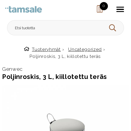
Skip to content
0
HAE
Tuoteryhmät
›
Uncategorized
›
Etusivulle
Poljinroskis, 3 L, kiillotettu teräs
Genwec
Poljinroskis, 3 L, kiillotettu teräs