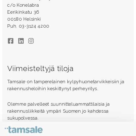
c/o Konelabra
Eerikinkatu 36
00180 Helsinki
Puh. 03-3124 4200
Facebook
LinkedIn
Instagram
Viimeisteltyjä tiloja
Tamsale on tamperelainen kylpyhuonetarvikkeisiin ja
rakennusheloihin keskittynyt perheyritys.
Olemme palvelleet suunnitteluammattilaisia ja
rakennusliikkeitä ympäri Suomen jo kahdessa
sukupolvessa.
Ota yhteyttä - autamme mielellämme