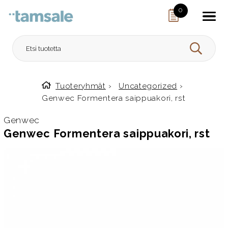
Skip to content
0
HAE
Tuoteryhmät
›
Uncategorized
›
Etusivulle
Genwec Formentera saippuakori, rst
Genwec
Genwec Formentera saippuakori, rst