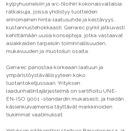
kylpyhuoneisiin ja wc-tiloihin kokonaisvaltaisia
ratkaisuja, joissa yhdistyy tuotteiden
erinomainen hinta-laatusuhde ja kestävyys,
kustannustehokkaasti. Genwec pyrkii jatkuvasti
kehittämään uusia konsepteja, jotka vastaavat
asiakkaiden tarpeisiin toiminnallisuuden,
mukavuuden ja muotoilun osalta.
Genwec panostaa korkeaan laatuun ja
ympäristöystävällisyyteen koko
tuotantoketjussaan. Yrityksen
laadunhallintajärjestelmä on sertifioitu UNE-
EN-ISO 9001 -standardin mukaisesti, ja heidän
käsienkuivaimensa täyttävät markkinoiden
tiukimmat vaatimukset.
Yrityksen pääkonttori sijaitsee Barcelonassa, ja