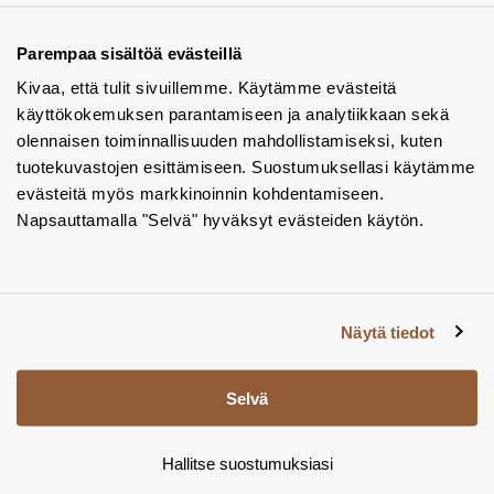
Tuotekuvastot
Parempaa sisältöä evästeillä
Kivaa, että tulit sivuillemme. Käytämme evästeitä
Instagram
käyttökokemuksen parantamiseen ja analytiikkaan sekä
BIM-objektit
olennaisen toiminnallisuuden mahdollistamiseksi, kuten
tuotekuvastojen esittämiseen. Suostumuksellasi käytämme
Yhteystiedot
evästeitä myös markkinoinnin kohdentamiseen.
Napsauttamalla "Selvä" hyväksyt evästeiden käytön.
Tiedotteet
Tietosuojaseloste
Tietoa evästeistä
Näytä tiedot
Evästeasetukset
Selvä
Hallitse suostumuksiasi
© Tamsale 2026