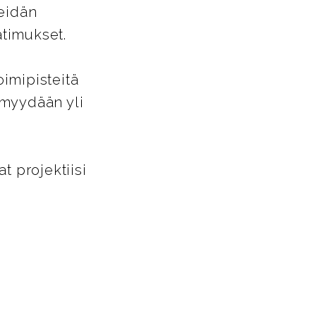
heidän
timukset.
oimipisteitä
 myydään yli
 projektiisi