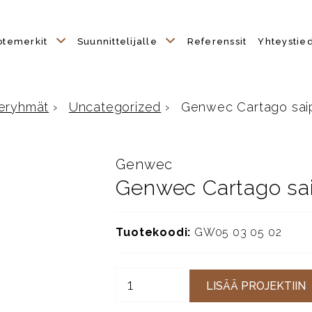
otemerkit
Suunnittelijalle
Referenssit
Yhteystie
eryhmät
›
Uncategorized
›
Genwec Cartago sai
ulle
Genwec
Genwec Cartago sa
Tuotekoodi:
GW05 03 05 02
LISÄÄ PROJEKTIIN