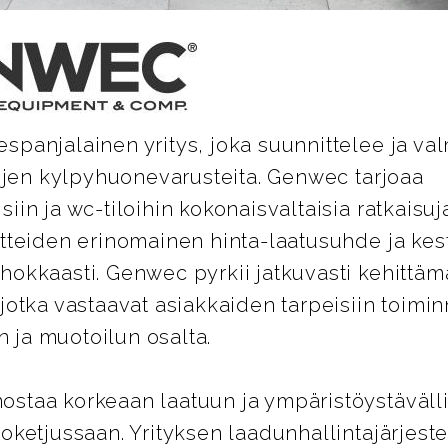
panjalainen yritys, joka suunnittelee ja val
lojen kylpyhuonevarusteita. Genwec tarjoaa
iin ja wc-tiloihin kokonaisvaltaisia ratkaisuja
otteiden erinomainen hinta-laatusuhde ja kes
hokkaasti. Genwec pyrkii jatkuvasti kehittäm
jotka vastaavat asiakkaiden tarpeisiin toimi
ja muotoilun osalta.
staa korkeaan laatuun ja ympäristöystäväll
oketjussaan. Yrityksen laadunhallintajärjest