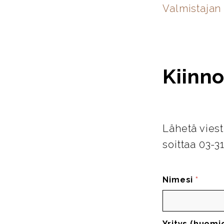
Valmistajan 
Kiinno
Lähetä viest
soittaa 03-3
Nimesi
*
Yritys (huomi