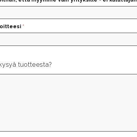
oitteesi
*
kysyä tuotteesta?