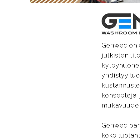
Genwec on es
julkisten ti
kylpyhuoneis
yhdistyy tu
kustannuste
konsepteja, 
mukavuuden 
Genwec pano
koko tuotant