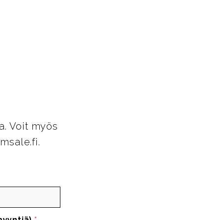
a. Voit myös
msale.fi.
myyntiä)
*