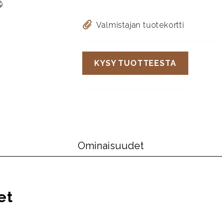
Valmistajan tuotekortti
KYSY TUOTTEESTA
Ominaisuudet
et