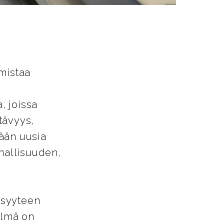
mistaa
, joissa
tävyys,
ään uusia
nnallisuuden,
isyyteen
elmä on