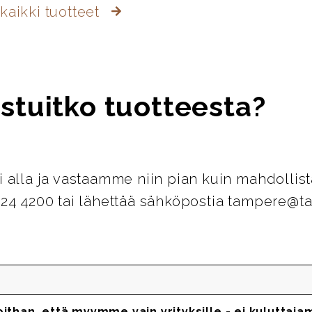
kaikki tuotteet
stuitko tuotteesta?
i alla ja vastaamme niin pian kuin mahdollist
124 4200 tai lähettää sähköpostia tampere@ta
oithan, että myymme vain yrityksille - ei kuluttaja