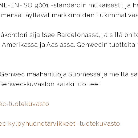
UNE-EN-ISO 9001 -standardin mukaisesti, ja 
imensa täyttävät markkinoiden tiukimmat vaa
äkonttori sijaitsee Barcelonassa, ja sillä on t
 Amerikassa ja Aasiassa. Genwecin tuotteita
Genwec maahantuoja Suomessa ja meiltä saat
 Genwec-kuvaston kaikki tuotteet.
ec-tuotekuvasto
c kylpyhuonetarvikkeet -tuotekuvasto