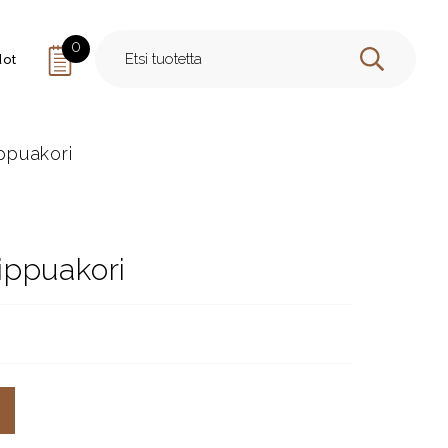
0
dot
HAE
ppuakori
ippuakori