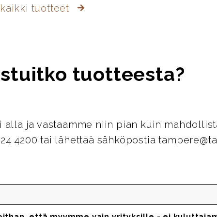
kaikki tuotteet
stuitko tuotteesta?
i alla ja vastaamme niin pian kuin mahdollist
124 4200 tai lähettää sähköpostia tampere@ta
oithan, että myymme vain yrityksille - ei kuluttaja