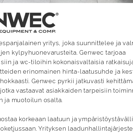
panjalainen yritys, joka suunnittelee ja val
lojen kylpyhuonevarusteita. Genwec tarjoaa
iin ja wc-tiloihin kokonaisvaltaisia ratkaisuja
otteiden erinomainen hinta-laatusuhde ja kes
hokkaasti. Genwec pyrkii jatkuvasti kehittäm
jotka vastaavat asiakkaiden tarpeisiin toimi
ja muotoilun osalta.
staa korkeaan laatuun ja ympäristöystäväll
oketjussaan. Yrityksen laadunhallintajärjest