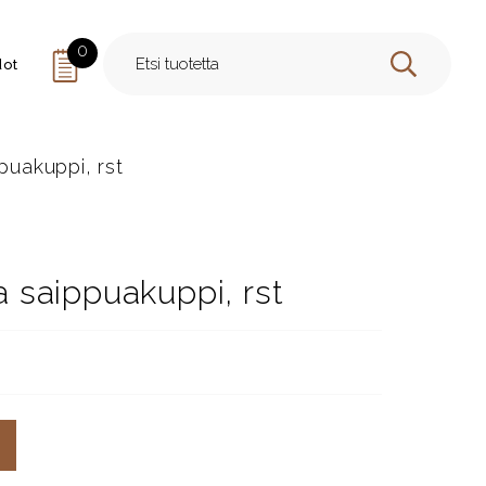
0
dot
HAE
uakuppi, rst
saippuakuppi, rst