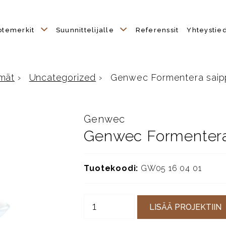
otemerkit
Suunnittelijalle
Referenssit
Yhteystie
mät
›
Uncategorized
›
Genwec Formentera saipp
Genwec
Genwec Formentera 
Tuotekoodi:
GW05 16 04 01
LISÄÄ PROJEKTIIN