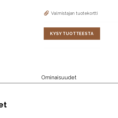
Valmistajan tuotekortti
KYSY TUOTTEESTA
Ominaisuudet
et