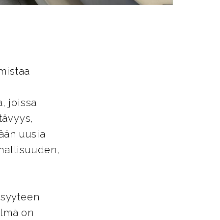
mistaa
, joissa
tävyys,
ään uusia
nnallisuuden,
isyyteen
elmä on