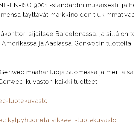
UNE-EN-ISO 9001 -standardin mukaisesti, ja 
imensa täyttävät markkinoiden tiukimmat vaa
äkonttori sijaitsee Barcelonassa, ja sillä on t
 Amerikassa ja Aasiassa. Genwecin tuotteita
Genwec maahantuoja Suomessa ja meiltä saat
 Genwec-kuvaston kaikki tuotteet.
ec-tuotekuvasto
c kylpyhuonetarvikkeet -tuotekuvasto