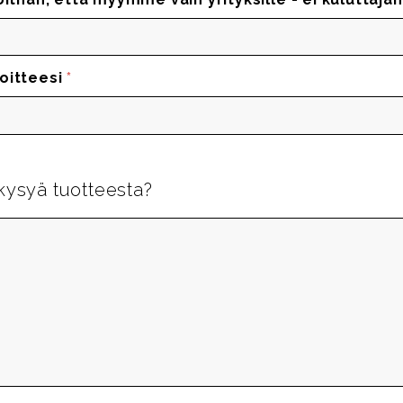
oitteesi
*
kysyä tuotteesta?