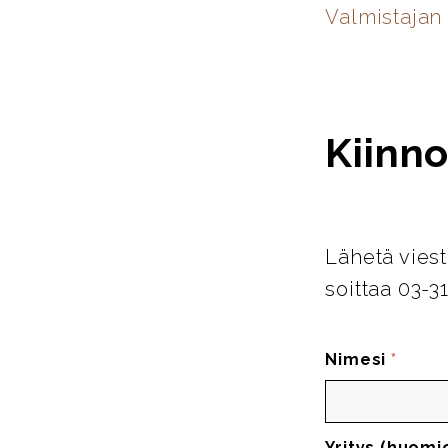
Valmistajan 
Kiinno
Lähetä viest
soittaa 03-3
Nimesi
*
Yritys (huomi