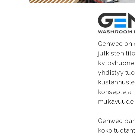
Genwec on es
julkisten ti
kylpyhuoneis
yhdistyy tu
kustannuste
konsepteja, 
mukavuuden 
Genwec pano
koko tuotant