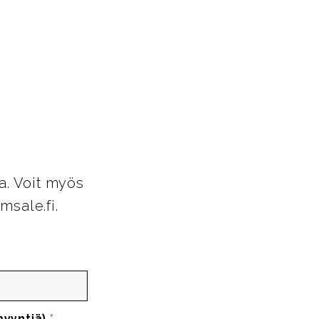
a. Voit myös
msale.fi.
myyntiä)
*