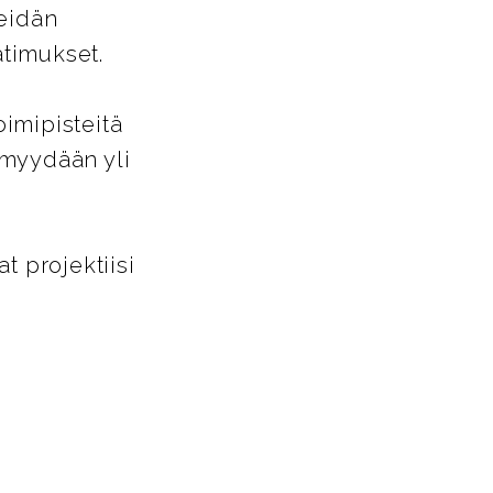
heidän
timukset.
oimipisteitä
 myydään yli
 projektiisi