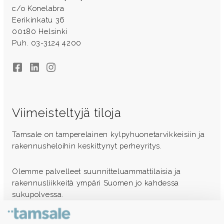
c/o Konelabra
Eerikinkatu 36
00180 Helsinki
Puh. 03-3124 4200
Facebook
LinkedIn
Instagram
Viimeisteltyjä tiloja
Tamsale on tamperelainen kylpyhuonetarvikkeisiin ja
rakennusheloihin keskittynyt perheyritys.
Olemme palvelleet suunnitteluammattilaisia ja
rakennusliikkeitä ympäri Suomen jo kahdessa
sukupolvessa.
Ota yhteyttä - autamme mielellämme