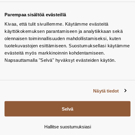
Tuotekuvastot
Parempaa sisältöä evästeillä
Kivaa, että tulit sivuillemme. Käytämme evästeitä
Instagram
käyttökokemuksen parantamiseen ja analytiikkaan sekä
BIM-objektit
olennaisen toiminnallisuuden mahdollistamiseksi, kuten
tuotekuvastojen esittämiseen. Suostumuksellasi käytämme
Yhteystiedot
evästeitä myös markkinoinnin kohdentamiseen.
Napsauttamalla "Selvä" hyväksyt evästeiden käytön.
Tiedotteet
Tietosuojaseloste
Tietoa evästeistä
Näytä tiedot
Evästeasetukset
Selvä
Hallitse suostumuksiasi
© Tamsale 2026