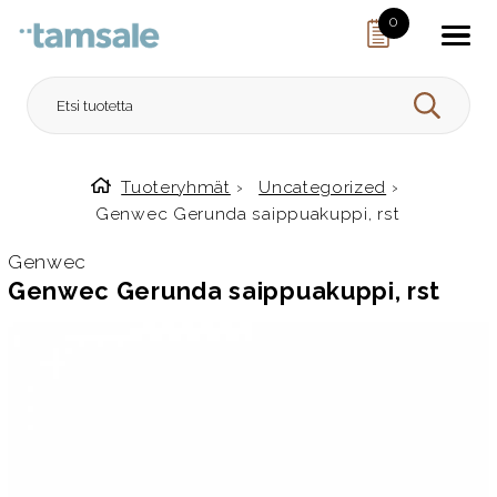
Skip to content
0
HAE
Tuoteryhmät
›
Uncategorized
›
Etusivulle
Genwec Gerunda saippuakuppi, rst
Genwec
Genwec Gerunda saippuakuppi, rst