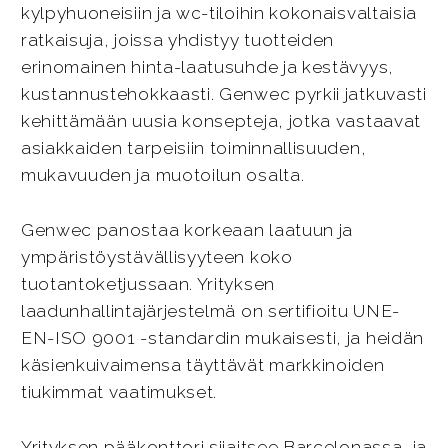
kylpyhuoneisiin ja wc-tiloihin kokonaisvaltaisia
ratkaisuja, joissa yhdistyy tuotteiden
erinomainen hinta-laatusuhde ja kestävyys,
kustannustehokkaasti. Genwec pyrkii jatkuvasti
kehittämään uusia konsepteja, jotka vastaavat
asiakkaiden tarpeisiin toiminnallisuuden,
mukavuuden ja muotoilun osalta.
Genwec panostaa korkeaan laatuun ja
ympäristöystävällisyyteen koko
tuotantoketjussaan. Yrityksen
laadunhallintajärjestelmä on sertifioitu UNE-
EN-ISO 9001 -standardin mukaisesti, ja heidän
käsienkuivaimensa täyttävät markkinoiden
tiukimmat vaatimukset.
Yrityksen pääkonttori sijaitsee Barcelonassa, ja