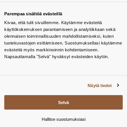
Tuotekuvastot
Parempaa sisältöä evästeillä
Kivaa, että tulit sivuillemme. Käytämme evästeitä
Instagram
käyttökokemuksen parantamiseen ja analytiikkaan sekä
BIM-objektit
olennaisen toiminnallisuuden mahdollistamiseksi, kuten
tuotekuvastojen esittämiseen. Suostumuksellasi käytämme
Yhteystiedot
evästeitä myös markkinoinnin kohdentamiseen.
Napsauttamalla "Selvä" hyväksyt evästeiden käytön.
Tiedotteet
Tietosuojaseloste
Tietoa evästeistä
Näytä tiedot
Evästeasetukset
Selvä
Hallitse suostumuksiasi
© Tamsale 2026