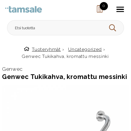
Skip to content
0
HAE
Tuoteryhmät
›
Uncategorized
›
Etusivulle
Genwec Tukikahva, kromattu messinki
Genwec
Genwec Tukikahva, kromattu messinki