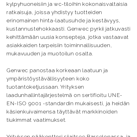
kylpyhuoneisiin ja wc-tiloihin kokonaisvaltaisia
ratkaisuja, joissa yhdistyy tuotteiden
erinomainen hinta-laatusuhde ja kestävyys,
kustannustehokkaasti. Genwec pyrkii jatkuvasti
kehittämään uusia konsepteja, jotka vastaavat
asiakkaiden tarpeisiin toiminnallisuuden,
mukavuuden ja muotoilun osalta.
Genwec panostaa korkeaan laatuun ja
ympäristöystävällisyyteen koko
tuotantoketjussaan. Yrityksen
laadunhallintajärjestelmä on sertifioitu UNE-
EN-ISO 9001 -standardin mukaisesti, ja heidän
käsienkuivaimensa täyttävät markkinoiden
tiukimmat vaatimukset.
Yrityksen pääkonttori sijaitsee Barcelonassa, ja