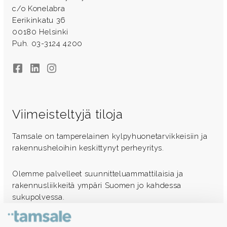
c/o Konelabra
Eerikinkatu 36
00180 Helsinki
Puh. 03-3124 4200
Facebook
LinkedIn
Instagram
Viimeisteltyjä tiloja
Tamsale on tamperelainen kylpyhuonetarvikkeisiin ja
rakennusheloihin keskittynyt perheyritys.
Olemme palvelleet suunnitteluammattilaisia ja
rakennusliikkeitä ympäri Suomen jo kahdessa
sukupolvessa.
Ota yhteyttä - autamme mielellämme