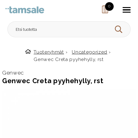
Skip to content
0
HAE
Tuoteryhmät
›
Uncategorized
›
Etusivulle
Genwec Creta pyyhehylly, rst
Genwec
Genwec Creta pyyhehylly, rst