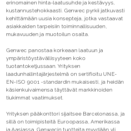
erinomainen hinta-laatusuhde ja kestävyys,
kustannustehokkaasti. Genwec pyrkii jatkuvasti
kehittämään uusia konsepteja, jotka vastaavat
asiakkaiden tarpeisiin toiminnallisuuden,
mukavuuden ja muotoilun osalta.
Genwec panostaa korkeaan laatuun ja
ympäristöystävällisyyteen koko
tuotantoketjussaan. Yrityksen
laadunhallintajärjestelmä on sertifioitu UNE-
EN-ISO 9001 -standardin mukaisesti, ja heidän
käsienkuivaimensa täyttävät markkinoiden
tiukimmat vaatimukset.
Yrityksen pääkonttori sijaitsee Barcelonassa, ja
sillä on toimipisteitä Euroopassa, Amerikassa
ja Aasiassa. Genwecin tuotteita myydään yli