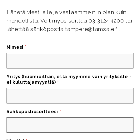
Lähetä viesti alla ja vastaamme niin pian kuin
mahdollista. Voit myös soittaa 03-3124 4200 tai
lähettää sähköpostia tampere@tamsale.fi.
Nimesi
*
Yritys (huomioithan, että myymme vain yrityksille -
ei kuluttajamyyntiä)
*
Sähköpostiosoitteesi
*