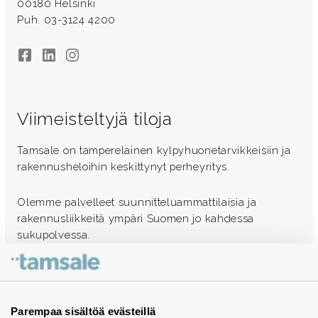
00180 Helsinki
Puh. 03-3124 4200
Facebook
LinkedIn
Instagram
Viimeisteltyjä tiloja
Tamsale on tamperelainen kylpyhuonetarvikkeisiin ja
rakennusheloihin keskittynyt perheyritys.
Olemme palvelleet suunnitteluammattilaisia ja
rakennusliikkeitä ympäri Suomen jo kahdessa
sukupolvessa.
Ota yhteyttä - autamme mielellämme
Tuotekuvastot
Parempaa sisältöä evästeillä