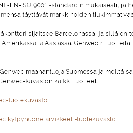
UNE-EN-ISO 9001 -standardin mukaisesti, ja 
imensa täyttävät markkinoiden tiukimmat vaa
äkonttori sijaitsee Barcelonassa, ja sillä on t
 Amerikassa ja Aasiassa. Genwecin tuotteita
Genwec maahantuoja Suomessa ja meiltä saat
 Genwec-kuvaston kaikki tuotteet.
ec-tuotekuvasto
c kylpyhuonetarvikkeet -tuotekuvasto