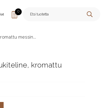
0
dot
HAE
omattu messin...
teline, kromattu