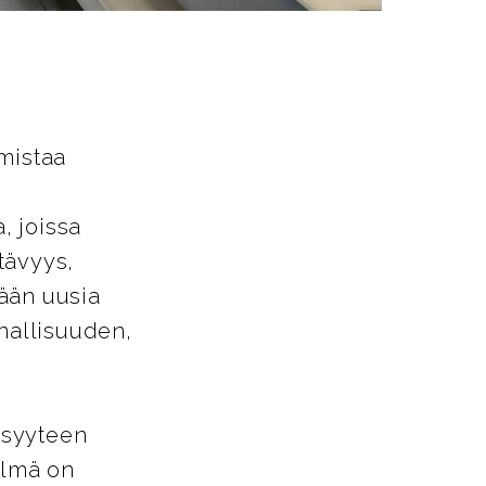
mistaa
, joissa
tävyys,
ään uusia
nnallisuuden,
isyyteen
elmä on