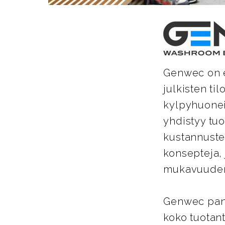
Genwec on es
julkisten ti
kylpyhuoneis
yhdistyy tu
kustannuste
konsepteja, 
mukavuuden 
Genwec pano
koko tuotant