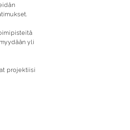
heidän
timukset.
oimipisteitä
 myydään yli
 projektiisi