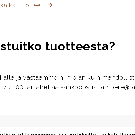
kaikki tuotteet
stuitko tuotteesta?
i alla ja vastaamme niin pian kuin mahdollist
124 4200 tai lähettää sähköpostia tampere@ta
oithan, että myymme vain yrityksille - ei kuluttaja