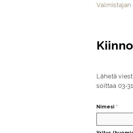
Valmistajan 
Kiinno
Lähetä viest
soittaa 03-3
Nimesi
*
Yritys (huomi