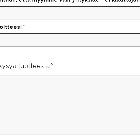
oitteesi
*
kysyä tuotteesta?