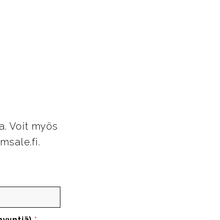
a. Voit myös
msale.fi.
myyntiä)
*