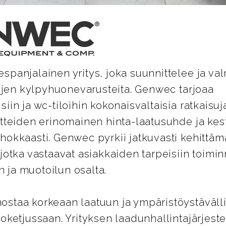
panjalainen yritys, joka suunnittelee ja val
lojen kylpyhuonevarusteita. Genwec tarjoaa
iin ja wc-tiloihin kokonaisvaltaisia ratkaisuja
otteiden erinomainen hinta-laatusuhde ja kes
hokkaasti. Genwec pyrkii jatkuvasti kehittäm
jotka vastaavat asiakkaiden tarpeisiin toimi
ja muotoilun osalta.
staa korkeaan laatuun ja ympäristöystäväll
oketjussaan. Yrityksen laadunhallintajärjest