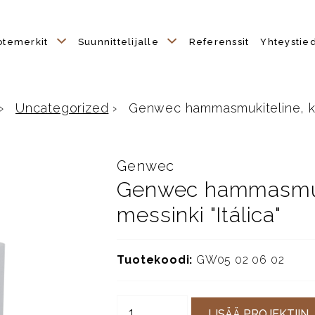
otemerkit
Suunnittelijalle
Referenssit
Yhteystie
›
Uncategorized
›
Genwec hammasmukiteline, kr
Genwec
Genwec hammasmuki
messinki "Itálica"
Tuotekoodi:
GW05 02 06 02
LISÄÄ PROJEKTIIN