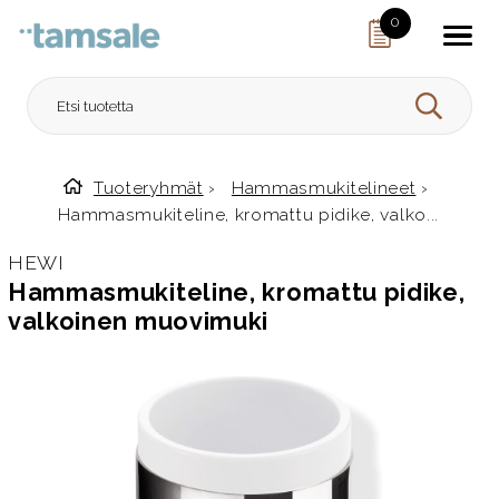
Skip to content
0
HAE
Tuoteryhmät
›
Hammasmukitelineet
›
Etusivulle
Hammasmukiteline, kromattu pidike, valko...
HEWI
Hammasmukiteline, kromattu pidike,
valkoinen muovimuki