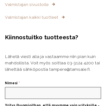
Valmistajan sivustolle
Valmistajan kaikki tuotteet
Kiinnostuitko tuotteesta?
Lähetä viesti alla ja vastaamme niin pian kuin
mahdollista. Voit myös soittaa 03-3124 4200 tai
lähettää sähköpostia tampere@tamsale.fi.
Nimesi
*
Yritys (huomioithan, että myymme vain yrityksille -