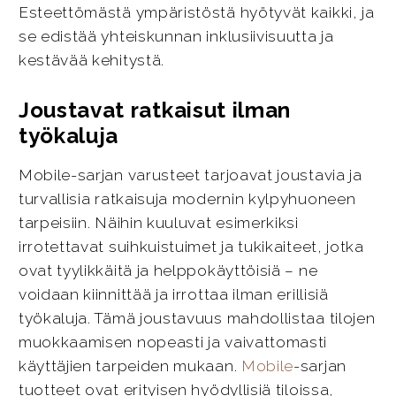
Esteettömästä ympäristöstä hyötyvät kaikki, ja
se edistää yhteiskunnan inklusiivisuutta ja
kestävää kehitystä.
Joustavat ratkaisut ilman
työkaluja
Mobile-sarjan varusteet tarjoavat joustavia ja
turvallisia ratkaisuja modernin kylpyhuoneen
tarpeisiin. Näihin kuuluvat esimerkiksi
irrotettavat suihkuistuimet ja tukikaiteet, jotka
ovat tyylikkäitä ja helppokäyttöisiä – ne
voidaan kiinnittää ja irrottaa ilman erillisiä
työkaluja. Tämä joustavuus mahdollistaa tilojen
muokkaamisen nopeasti ja vaivattomasti
käyttäjien tarpeiden mukaan.
Mobile
-sarjan
tuotteet ovat erityisen hyödyllisiä tiloissa,