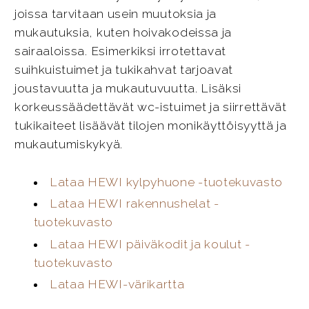
joissa tarvitaan usein muutoksia ja
mukautuksia, kuten hoivakodeissa ja
sairaaloissa. Esimerkiksi irrotettavat
suihkuistuimet ja tukikahvat tarjoavat
joustavuutta ja mukautuvuutta. Lisäksi
korkeussäädettävät wc-istuimet ja siirrettävät
tukikaiteet lisäävät tilojen monikäyttöisyyttä ja
mukautumiskykyä.
Lataa HEWI kylpyhuone -tuotekuvasto
Lataa HEWI rakennushelat -
tuotekuvasto
Lataa HEWI päiväkodit ja koulut -
tuotekuvasto
Lataa HEWI-värikartta