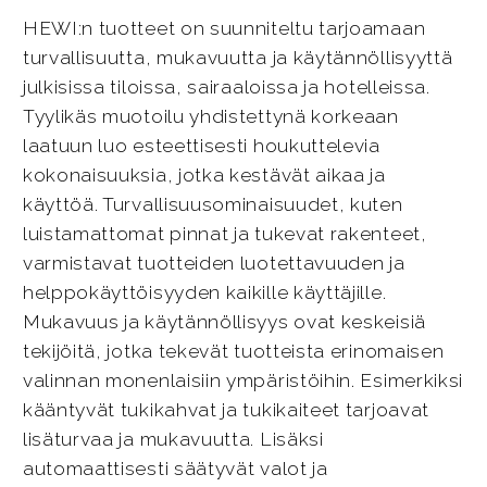
HEWI:n tuotteet on suunniteltu tarjoamaan
turvallisuutta, mukavuutta ja käytännöllisyyttä
julkisissa tiloissa, sairaaloissa ja hotelleissa.
Tyylikäs muotoilu yhdistettynä korkeaan
laatuun luo esteettisesti houkuttelevia
kokonaisuuksia, jotka kestävät aikaa ja
käyttöä. Turvallisuusominaisuudet, kuten
luistamattomat pinnat ja tukevat rakenteet,
varmistavat tuotteiden luotettavuuden ja
helppokäyttöisyyden kaikille käyttäjille.
Mukavuus ja käytännöllisyys ovat keskeisiä
tekijöitä, jotka tekevät tuotteista erinomaisen
valinnan monenlaisiin ympäristöihin. Esimerkiksi
kääntyvät tukikahvat ja tukikaiteet tarjoavat
lisäturvaa ja mukavuutta. Lisäksi
automaattisesti säätyvät valot ja