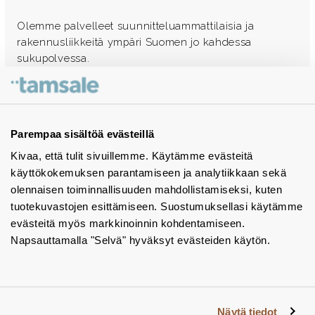
Olemme palvelleet suunnitteluammattilaisia ja
rakennusliikkeitä ympäri Suomen jo kahdessa
sukupolvessa.
Ota yhteyttä - autamme mielellämme
Tuotekuvastot
Parempaa sisältöä evästeillä
Kivaa, että tulit sivuillemme. Käytämme evästeitä
Instagram
käyttökokemuksen parantamiseen ja analytiikkaan sekä
BIM-objektit
olennaisen toiminnallisuuden mahdollistamiseksi, kuten
tuotekuvastojen esittämiseen. Suostumuksellasi käytämme
Yhteystiedot
evästeitä myös markkinoinnin kohdentamiseen.
Napsauttamalla "Selvä" hyväksyt evästeiden käytön.
Tiedotteet
Tietosuojaseloste
Tietoa evästeistä
Näytä tiedot