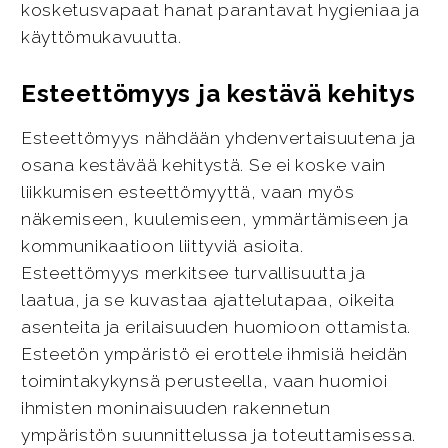
kosketusvapaat hanat parantavat hygieniaa ja
käyttömukavuutta.
Esteettömyys ja kestävä kehitys
Esteettömyys nähdään yhdenvertaisuutena ja
osana kestävää kehitystä. Se ei koske vain
liikkumisen esteettömyyttä, vaan myös
näkemiseen, kuulemiseen, ymmärtämiseen ja
kommunikaatioon liittyviä asioita.
Esteettömyys merkitsee turvallisuutta ja
laatua, ja se kuvastaa ajattelutapaa, oikeita
asenteita ja erilaisuuden huomioon ottamista.
Esteetön ympäristö ei erottele ihmisiä heidän
toimintakykynsä perusteella, vaan huomioi
ihmisten moninaisuuden rakennetun
ympäristön suunnittelussa ja toteuttamisessa.