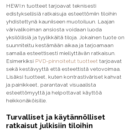
HEWI:n tuotteet tarjoavat teknisesti
edistyksellisiä ratkaisuja esteettömiin tiloihin
yhdistettynä kauniiseen muotoiluun. Laajan
värivalikoiman ansiosta voidaan luoda
yksilöllisiä ja tyylikkäitä tiloja. Jokainen tuote on
suunniteltu kestämään aikaa ja tarjoamaan
samalla esteettisesti miellyttävän ratkaisun.
Esimerkiksi
PVD-pinnoitetut tuotteet
tarjoavat
sekä kestävyyttä että esteettistä vetovoimaa.
Lisäksi tuotteet, kuten kontrastiväriset kahvat
ja painikkeet, parantavat visuaalista
esteettömyyttä ja helpottavat käyttöä
heikkonäköisille.
Turvalliset ja käytännölliset
ratkaisut julkisiin tiloihin