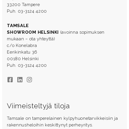
33200 Tampere
Puh. 03-3124 4200
TAMSALE
SHOWROOM HELSINKI
(avoinna sopimuksen
mukaan – ota yhteyttä)
c/o Konelabra
Eerikinkatu 36
00180 Helsinki
Puh. 03-3124 4200
Facebook
LinkedIn
Instagram
Viimeisteltyjä tiloja
Tamsale on tamperelainen kylpyhuonetarvikkeisiin ja
rakennusheloihin keskittynyt perheyritys.