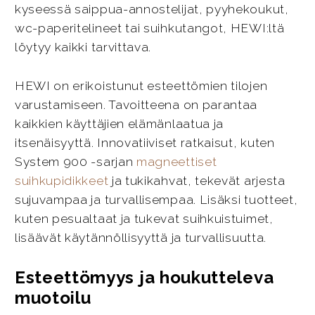
kyseessä saippua-annostelijat, pyyhekoukut,
wc-paperitelineet tai suihkutangot, HEWI:ltä
löytyy kaikki tarvittava.
HEWI on erikoistunut esteettömien tilojen
varustamiseen. Tavoitteena on parantaa
kaikkien käyttäjien elämänlaatua ja
itsenäisyyttä. Innovatiiviset ratkaisut, kuten
System 900 -sarjan
magneettiset
suihkupidikkeet
ja tukikahvat, tekevät arjesta
sujuvampaa ja turvallisempaa. Lisäksi tuotteet,
kuten pesualtaat ja tukevat suihkuistuimet,
lisäävät käytännöllisyyttä ja turvallisuutta.
Esteettömyys ja houkutteleva
muotoilu