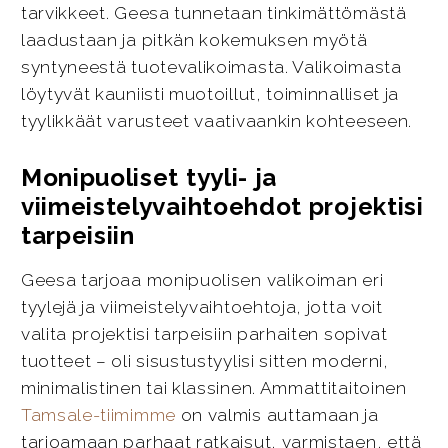
tarvikkeet. Geesa tunnetaan tinkimättömästä
laadustaan ja pitkän kokemuksen myötä
syntyneestä tuotevalikoimasta. Valikoimasta
löytyvät kauniisti muotoillut, toiminnalliset ja
tyylikkäät varusteet vaativaankin kohteeseen.
Monipuoliset tyyli- ja
viimeistelyvaihtoehdot projektisi
tarpeisiin
Geesa tarjoaa monipuolisen valikoiman eri
tyylejä ja viimeistelyvaihtoehtoja, jotta voit
valita projektisi tarpeisiin parhaiten sopivat
tuotteet – oli sisustustyylisi sitten moderni,
minimalistinen tai klassinen. Ammattitaitoinen
Tamsale-tiimimme
on valmis auttamaan ja
tarjoamaan parhaat ratkaisut, varmistaen, että