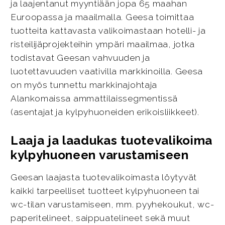
ja laajentanut myyntiään jopa 65 maahan
Euroopassa ja maailmalla. Geesa toimittaa
tuotteita kattavasta valikoimastaan hotelli- ja
risteilijäprojekteihin ympäri maailmaa, jotka
todistavat Geesan vahvuuden ja
luotettavuuden vaativilla markkinoilla. Geesa
on myös tunnettu markkinajohtaja
Alankomaissa ammattilaissegmentissä
(asentajat ja kylpyhuoneiden erikoisliikkeet).
Laaja ja laadukas tuotevalikoima
kylpyhuoneen varustamiseen
Geesan laajasta tuotevalikoimasta löytyvät
kaikki tarpeelliset tuotteet kylpyhuoneen tai
wc-tilan varustamiseen, mm. pyyhekoukut, wc-
paperitelineet, saippuatelineet sekä muut