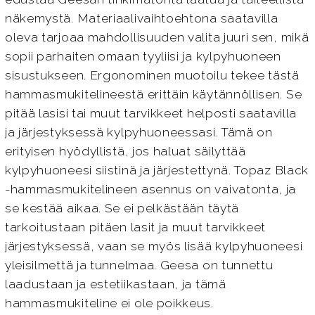
näkemystä. Materiaalivaihtoehtona saatavilla
oleva tarjoaa mahdollisuuden valita juuri sen, mikä
sopii parhaiten omaan tyyliisi ja kylpyhuoneen
sisustukseen. Ergonominen muotoilu tekee tästä
hammasmukitelineestä erittäin käytännöllisen. Se
pitää lasisi tai muut tarvikkeet helposti saatavilla
ja järjestyksessä kylpyhuoneessasi. Tämä on
erityisen hyödyllistä, jos haluat säilyttää
kylpyhuoneesi siistinä ja järjestettynä. Topaz Black
-hammasmukitelineen asennus on vaivatonta, ja
se kestää aikaa. Se ei pelkästään täytä
tarkoitustaan pitäen lasit ja muut tarvikkeet
järjestyksessä, vaan se myös lisää kylpyhuoneesi
yleisilmettä ja tunnelmaa. Geesa on tunnettu
laadustaan ja estetiikastaan, ja tämä
hammasmukiteline ei ole poikkeus.