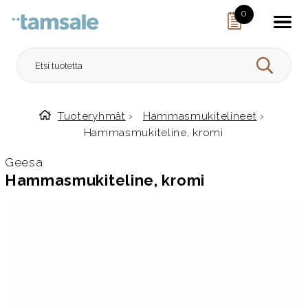
Skip to content
0
HAE
Tuoteryhmät
›
Hammasmukitelineet
›
Etusivulle
Hammasmukiteline, kromi
Geesa
Hammasmukiteline, kromi