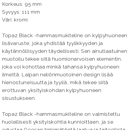
Korkeus: 95 mm
Syvyys: 111 mm
Väri: kromi
Topaz Black -hammasmukiteline on kylpyhuoneen
lisävaruste, joka yhdistää tyylikkyyden ja
käytännöllisyyden täydellisesti. Sen ainutlaatuinen
muotoilu tekee siitä huomionarvoisen elementin,
joka voi kohottaa minkä tahansa kylpyhuoneen
ilmettä. Laipan neliönmuotoinen design lisää
hienostuneisuutta ja tyyliä, mikä tekee siitä
erottuvan yksityiskohdan kylpyhuoneen
sisustukseen.
Topaz Black -hammasmukiteline on valmistettu
huolellisesti yksityiskohtia kunnioittaen, ja se
edustaa Geesan tinkimätöntä laatua ja taiteellista