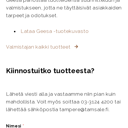
Geesa panostaa tuotteidensa suunnitteluun ja
valmistukseen, jotta ne täyttäisivät asiakkaiden
tarpeet ja odotukset.
Lataa Geesa -tuotekuvasto
Valmistajan kaikki tuotteet
Kiinnostuitko tuotteesta?
Lähetä viesti alla ja vastaamme niin pian kuin
mahdollista. Voit myös soittaa 03-3124 4200 tai
lähettää sähköpostia tampere@tamsale.fi.
Nimesi
*