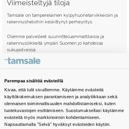
Viimeisteltyjä tiloja
Tamsale on tamperelainen kylpyhuonetarvikkeisiin ja
rakennusheloihin keskittynyt perheyritys.
Olemme palvelleet suunnitteluammattilaisia ja
rakennusliikkeitä ympäri Suomen jo kahdessa
sukupolvessa.
Ota yhteyttä - autamme mielellämme
Tuotekuvastot
Parempaa sisältöä evästeillä
Kivaa, että tulit sivuillemme. Käytämme evästeitä
Instagram
käyttökokemuksen parantamiseen ja analytiikkaan sekä
BIM-objektit
olennaisen toiminnallisuuden mahdollistamiseksi, kuten
tuotekuvastojen esittämiseen. Suostumuksellasi käytämme
Yhteystiedot
evästeitä myös markkinoinnin kohdentamiseen.
Napsauttamalla "Selvä" hyväksyt evästeiden käytön.
Tiedotteet