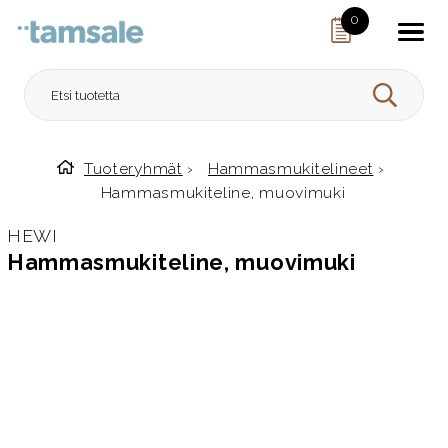
Skip to content
0
HAE
Tuoteryhmät
›
Hammasmukitelineet
›
Etusivulle
Hammasmukiteline, muovimuki
HEWI
Hammasmukiteline, muovimuki