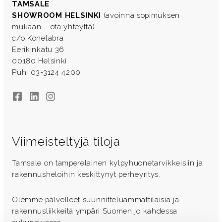
TAMSALE
SHOWROOM HELSINKI
(avoinna sopimuksen
mukaan – ota yhteyttä)
c/o Konelabra
Eerikinkatu 36
00180 Helsinki
Puh. 03-3124 4200
Facebook
LinkedIn
Instagram
Viimeisteltyjä tiloja
Tamsale on tamperelainen kylpyhuonetarvikkeisiin ja
rakennusheloihin keskittynyt perheyritys.
Olemme palvelleet suunnitteluammattilaisia ja
rakennusliikkeitä ympäri Suomen jo kahdessa