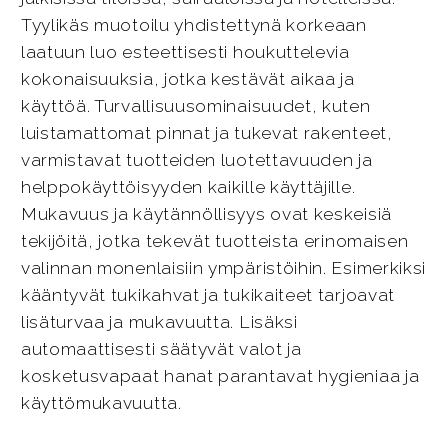
Tyylikäs muotoilu yhdistettynä korkeaan
laatuun luo esteettisesti houkuttelevia
kokonaisuuksia, jotka kestävät aikaa ja
käyttöä. Turvallisuusominaisuudet, kuten
luistamattomat pinnat ja tukevat rakenteet,
varmistavat tuotteiden luotettavuuden ja
helppokäyttöisyyden kaikille käyttäjille.
Mukavuus ja käytännöllisyys ovat keskeisiä
tekijöitä, jotka tekevät tuotteista erinomaisen
valinnan monenlaisiin ympäristöihin. Esimerkiksi
kääntyvät tukikahvat ja tukikaiteet tarjoavat
lisäturvaa ja mukavuutta. Lisäksi
automaattisesti säätyvät valot ja
kosketusvapaat hanat parantavat hygieniaa ja
käyttömukavuutta.