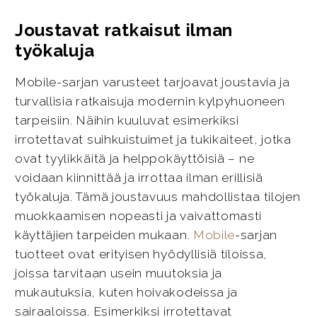
Joustavat ratkaisut ilman
työkaluja
Mobile-sarjan varusteet tarjoavat joustavia ja
turvallisia ratkaisuja modernin kylpyhuoneen
tarpeisiin. Näihin kuuluvat esimerkiksi
irrotettavat suihkuistuimet ja tukikaiteet, jotka
ovat tyylikkäitä ja helppokäyttöisiä – ne
voidaan kiinnittää ja irrottaa ilman erillisiä
työkaluja. Tämä joustavuus mahdollistaa tilojen
muokkaamisen nopeasti ja vaivattomasti
käyttäjien tarpeiden mukaan.
Mobile
-sarjan
tuotteet ovat erityisen hyödyllisiä tiloissa,
joissa tarvitaan usein muutoksia ja
mukautuksia, kuten hoivakodeissa ja
sairaaloissa. Esimerkiksi irrotettavat