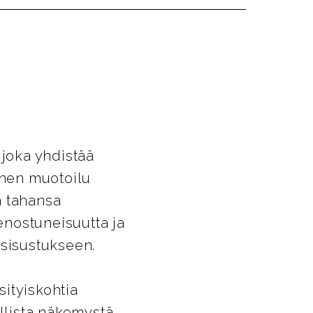
joka yhdistää
inen muotoilu
ä tahansa
enostuneisuutta ja
 sisustukseen.
ityiskohtia
llista näkemystä.