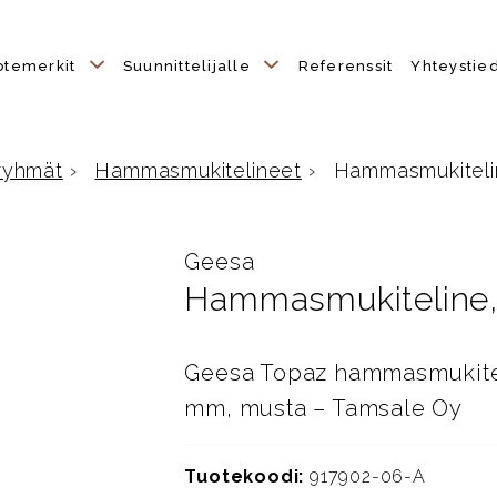
otemerkit
Suunnittelijalle
Referenssit
Yhteystie
ryhmät
›
Hammasmukitelineet
›
Hammasmukiteli
lle
Geesa
Hammasmukiteline,
Geesa Topaz hammasmukiteli
mm, musta – Tamsale Oy
Tuotekoodi:
917902-06-A