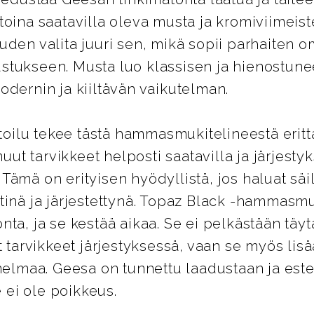
toina saatavilla oleva musta ja kromiviimeiste
den valita juuri sen, mikä sopii parhaiten om
stukseen. Musta luo klassisen ja hienostune
odernin ja kiiltävän vaikutelman.
ilu tekee tästä hammasmukitelineestä erittä
 muut tarvikkeet helposti saatavilla ja järjesty
Tämä on erityisen hyödyllistä, jos haluat säi
tinä ja järjestettynä. Topaz Black -hammasm
ta, ja se kestää aikaa. Se ei pelkästään täyt
ut tarvikkeet järjestyksessä, vaan se myös li
nnelmaa. Geesa on tunnettu laadustaan ja este
ei ole poikkeus.