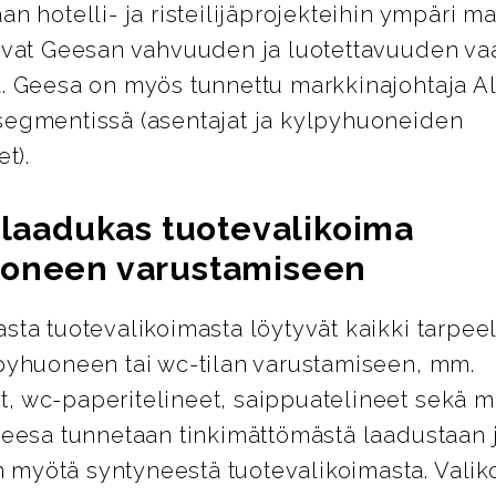
an hotelli- ja risteilijäprojekteihin ympäri m
avat Geesan vahvuuden ja luotettavuuden vaa
a. Geesa on myös tunnettu markkinajohtaja 
segmentissä (asentajat ja kylpyhuoneiden
et).
a laadukas tuotevalikoima
oneen varustamiseen
sta tuotevalikoimasta löytyvät kaikki tarpeel
lpyhuoneen tai wc-tilan varustamiseen, mm.
, wc-paperitelineet, saippuatelineet sekä m
Geesa tunnetaan tinkimättömästä laadustaan 
myötä syntyneestä tuotevalikoimasta. Valik