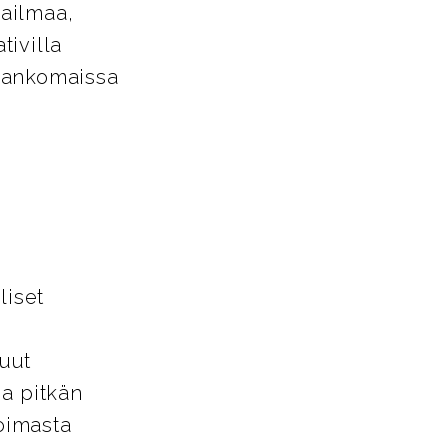
aailmaa,
tivilla
Alankomaissa
liset
uut
ja pitkän
oimasta