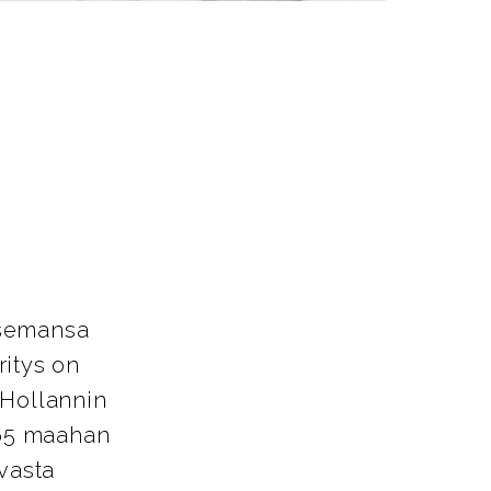
asemansa
ritys on
 Hollannin
 65 maahan
avasta