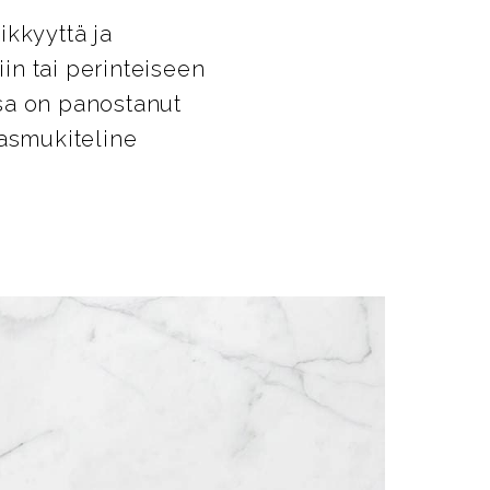
ikkyyttä ja
in tai perinteiseen
sa on panostanut
masmukiteline