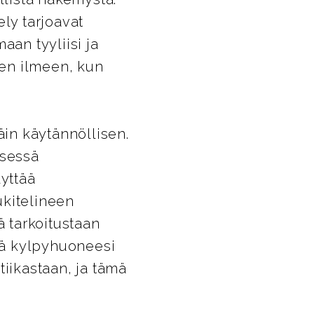
ly tarjoavat
aan tyyliisi ja
en ilmeen, kun
in käytännöllisen.
ksessä
lyttää
ukitelineen
ä tarkoitustaan
sää kylpyhuoneesi
tiikastaan, ja tämä