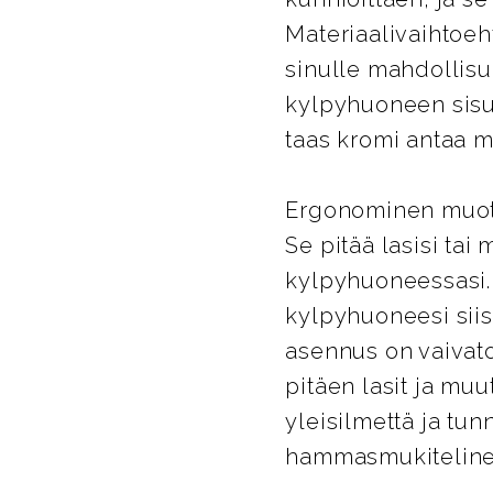
Materiaalivaihtoeh
sinulle mahdollisuu
kylpyhuoneen sisu
taas kromi antaa m
Ergonominen muoto
Se pitää lasisi tai
kylpyhuoneessasi. 
kylpyhuoneesi siis
asennus on vaivaton
pitäen lasit ja mu
yleisilmettä ja tu
hammasmukiteline 