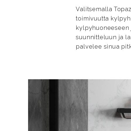
Valitsemalla Topaz
toimivuutta kylpyh
kylpyhuoneeseen ja
suunnitteluun ja l
palvelee sinua pitk