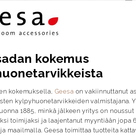
sadan kokemus
huonetarvikkeista
den kokemuksella,
Geesa
on vakiinnuttanut 
isten kylpyhuonetarvikkeiden valmistajana. Y
vuonna 1885, minkä jälkeen yritys on noussut
ksi toimijaksi ja laajentanut myyntiään jopa
a maailmalla. Geesa toimittaa tuotteita katt