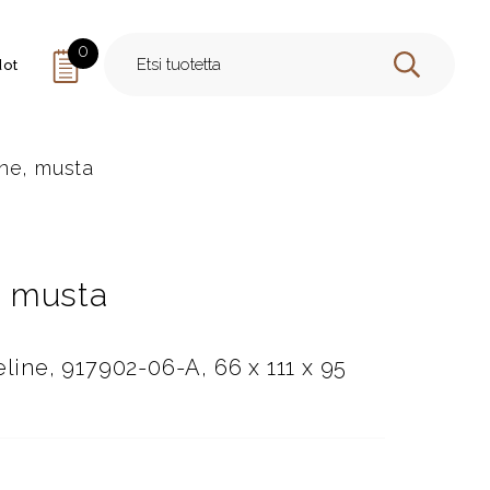
0
dot
HAE
ne, musta
 musta
ne, 917902-06-A, 66 x 111 x 95