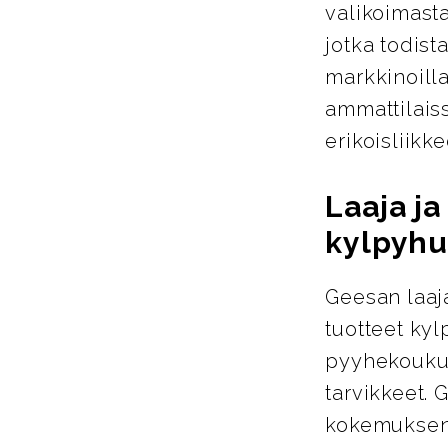
valikoimasta
jotka todist
markkinoill
ammattilais
erikoisliikke
Laaja j
kylpyhu
Geesan laaja
tuotteet ky
pyyhekoukut
tarvikkeet. 
kokemuksen 