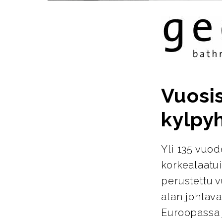
Vuosi
kylpy
Yli 135 vuo
korkealaatu
perustettu 
alan johtava
Euroopassa j