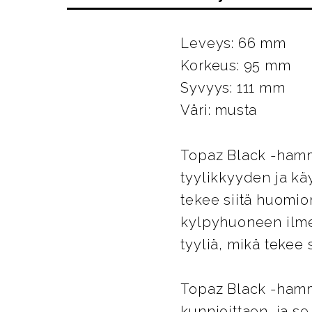
Leveys: 66 mm
Korkeus: 95 mm
Syvyys: 111 mm
Väri: musta
Topaz Black -hamm
tyylikkyyden ja kä
tekee siitä huomio
kylpyhuoneen ilmet
tyyliä, mikä tekee
Topaz Black -hamma
kunnioittaen, ja se