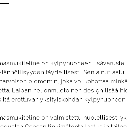
asmukiteline on kylpyhuoneen lisävaruste, 
ytännöllisyyden täydellisesti. Sen ainutlaatu
narvoisen elementin, joka voi kohottaa mink
tä. Laipan neliönmuotoinen design lisää hi
 siitä erottuvan yksityiskohdan kylpyhuoneen
smukiteline on valmistettu huolellisesti yks
 edustaa Geesan tinkimätöntä laatua ja taitee