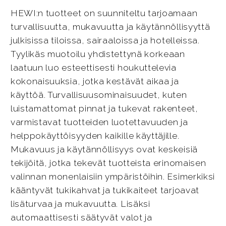
HEWI:n tuotteet on suunniteltu tarjoamaan
turvallisuutta, mukavuutta ja käytännöllisyyttä
julkisissa tiloissa, sairaaloissa ja hotelleissa.
Tyylikäs muotoilu yhdistettynä korkeaan
laatuun luo esteettisesti houkuttelevia
kokonaisuuksia, jotka kestävät aikaa ja
käyttöä. Turvallisuusominaisuudet, kuten
luistamattomat pinnat ja tukevat rakenteet,
varmistavat tuotteiden luotettavuuden ja
helppokäyttöisyyden kaikille käyttäjille.
Mukavuus ja käytännöllisyys ovat keskeisiä
tekijöitä, jotka tekevät tuotteista erinomaisen
valinnan monenlaisiin ympäristöihin. Esimerkiksi
kääntyvät tukikahvat ja tukikaiteet tarjoavat
lisäturvaa ja mukavuutta. Lisäksi
automaattisesti säätyvät valot ja