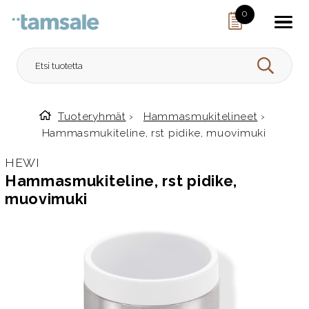
Skip to content
0
HAE
Tuoteryhmät
›
Hammasmukitelineet
›
Etusivulle
Hammasmukiteline, rst pidike, muovimuki
HEWI
Hammasmukiteline, rst pidike,
muovimuki