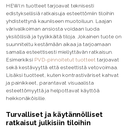
HEWI:n tuotteet tarjoavat teknisesti
edistyksellisiä ratkaisuja esteettömiin tiloihin
yhdistettynä kauniiseen muotoiluun. Laajan
värivalikoiman ansiosta voidaan luoda
yksilöllisiä ja tyylikkäitä tiloja. Jokainen tuote on
suunniteltu kestämään aikaa ja tarjoamaan
samalla esteettisesti miellyttävän ratkaisun.
Esimerkiksi
PVD-pinnoitetut tuotteet
tarjoavat
sekä kestävyyttä että esteettistä vetovoimaa.
Lisäksi tuotteet, kuten kontrastiväriset kahvat
ja painikkeet, parantavat visuaalista
esteettömyyttä ja helpottavat käyttöä
heikkonäköisille.
Turvalliset ja käytännölliset
ratkaisut julkisiin tiloihin