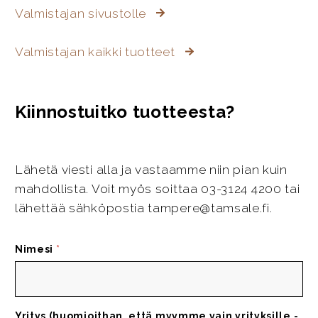
Valmistajan sivustolle
Valmistajan kaikki tuotteet
Kiinnostuitko tuotteesta?
Lähetä viesti alla ja vastaamme niin pian kuin
mahdollista. Voit myös soittaa 03-3124 4200 tai
lähettää sähköpostia tampere@tamsale.fi.
Nimesi
*
Yritys (huomioithan, että myymme vain yrityksille -