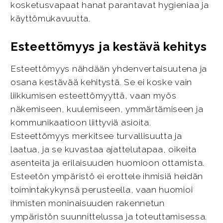
kosketusvapaat hanat parantavat hygieniaa ja
käyttömukavuutta.
Esteettömyys ja kestävä kehitys
Esteettömyys nähdään yhdenvertaisuutena ja
osana kestävää kehitystä. Se ei koske vain
liikkumisen esteettömyyttä, vaan myös
näkemiseen, kuulemiseen, ymmärtämiseen ja
kommunikaatioon liittyviä asioita.
Esteettömyys merkitsee turvallisuutta ja
laatua, ja se kuvastaa ajattelutapaa, oikeita
asenteita ja erilaisuuden huomioon ottamista.
Esteetön ympäristö ei erottele ihmisiä heidän
toimintakykynsä perusteella, vaan huomioi
ihmisten moninaisuuden rakennetun
ympäristön suunnittelussa ja toteuttamisessa.