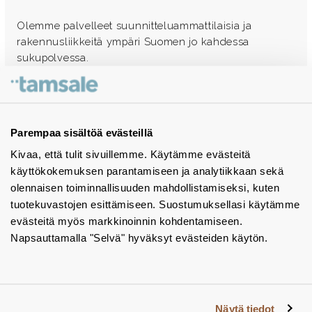
Olemme palvelleet suunnitteluammattilaisia ja
rakennusliikkeitä ympäri Suomen jo kahdessa
sukupolvessa.
Ota yhteyttä - autamme mielellämme
Tuotekuvastot
Parempaa sisältöä evästeillä
Kivaa, että tulit sivuillemme. Käytämme evästeitä
Instagram
käyttökokemuksen parantamiseen ja analytiikkaan sekä
BIM-objektit
olennaisen toiminnallisuuden mahdollistamiseksi, kuten
tuotekuvastojen esittämiseen. Suostumuksellasi käytämme
Yhteystiedot
evästeitä myös markkinoinnin kohdentamiseen.
Napsauttamalla "Selvä" hyväksyt evästeiden käytön.
Tiedotteet
Tietosuojaseloste
Tietoa evästeistä
Näytä tiedot