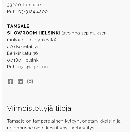
33200 Tampere
Puh. 03-3124 4200
TAMSALE
SHOWROOM HELSINKI
(avoinna sopimuksen
mukaan – ota yhteyttä)
c/o Konelabra
Eerikinkatu 36
00180 Helsinki
Puh. 03-3124 4200
Facebook
LinkedIn
Instagram
Viimeisteltyjä tiloja
Tamsale on tamperelainen kylpyhuonetarvikkeisiin ja
rakennusheloihin keskittynyt perheyritys.