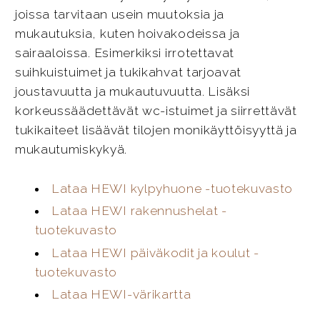
joissa tarvitaan usein muutoksia ja
mukautuksia, kuten hoivakodeissa ja
sairaaloissa. Esimerkiksi irrotettavat
suihkuistuimet ja tukikahvat tarjoavat
joustavuutta ja mukautuvuutta. Lisäksi
korkeussäädettävät wc-istuimet ja siirrettävät
tukikaiteet lisäävät tilojen monikäyttöisyyttä ja
mukautumiskykyä.
Lataa HEWI kylpyhuone -tuotekuvasto
Lataa HEWI rakennushelat -
tuotekuvasto
Lataa HEWI päiväkodit ja koulut -
tuotekuvasto
Lataa HEWI-värikartta