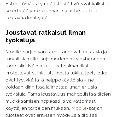
Esteettömästä ympäristöstä hyötyvät kaikki, ja
se edistää yhteiskunnan inklusiivisuutta ja
kestävää kehitystä.
Joustavat ratkaisut ilman
työkaluja
Mobile-sarjan varusteet tarjoavat joustavia ja
turvallisia ratkaisuja modernin kylpyhuoneen
tarpeisiin. Näihin kuuluvat esimerkiksi
irrotettavat suihkuistuimet ja tukikaiteet, jotka
ovat tyylikkäitä ja helppokäyttöisiä – ne
voidaan kiinnittää ja irrottaa ilman erillisiä
työkaluja. Tämä joustavuus mahdollistaa tilojen
muokkaamisen nopeasti ja vaivattomasti
käyttäjien tarpeiden mukaan.
Mobile
-sarjan
tuotteet ovat erityisen hyödyllisiä tiloissa,