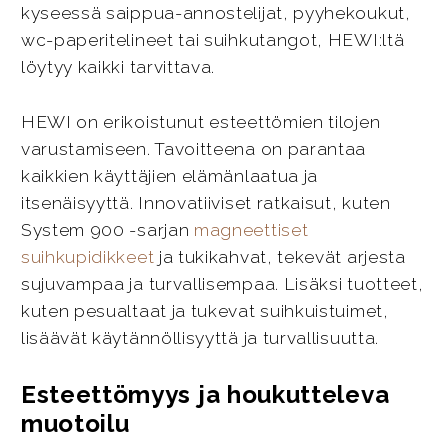
kyseessä saippua-annostelijat, pyyhekoukut,
wc-paperitelineet tai suihkutangot, HEWI:ltä
löytyy kaikki tarvittava.
HEWI on erikoistunut esteettömien tilojen
varustamiseen. Tavoitteena on parantaa
kaikkien käyttäjien elämänlaatua ja
itsenäisyyttä. Innovatiiviset ratkaisut, kuten
System 900 -sarjan
magneettiset
suihkupidikkeet
ja tukikahvat, tekevät arjesta
sujuvampaa ja turvallisempaa. Lisäksi tuotteet,
kuten pesualtaat ja tukevat suihkuistuimet,
lisäävät käytännöllisyyttä ja turvallisuutta.
Esteettömyys ja houkutteleva
muotoilu