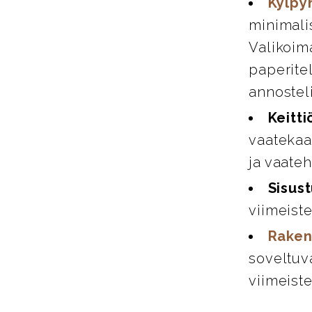
Kylpy
minimali
Valikoim
paperitel
annosteli
Keitti
vaatekaap
ja vaate
Sisust
viimeiste
Raken
soveltuva
viimeiste