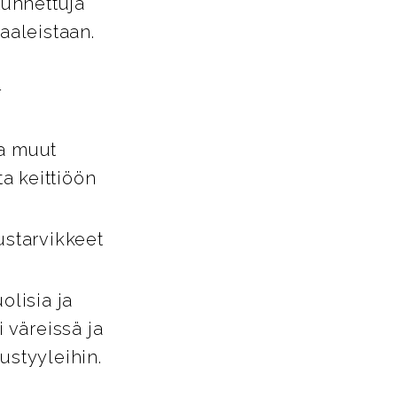
tunnettuja
aaleistaan.
-
ja muut
ta keittiöön
ustarvikkeet
lisia ja
i väreissä ja
tustyyleihin.