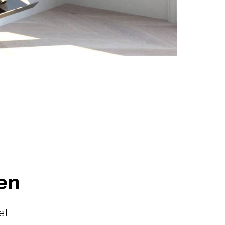
en
et