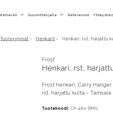
otemerkit
Suunnittelijalle
Referenssit
Yhteystie
Tuoteryhmät
›
Henkarit
›
Henkari, rst, harjattu k
tusivulle
Frost
Henkari, rst, harjatt
Frost henkari, Carry Hange
rst, harjattu kulta – Tamsale
Tuotekoodi:
CA-460-BMG