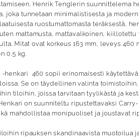
stamiseen. Henrik Tenglerin suunnittelema h
aa, joka tunnetaan minimalistisesta ja modern
laatuisesta ruostumattomasta teräksestä, hen
uten mattamusta, mattavalkoinen, kiillotettu t
kulta. Mitat ovat korkeus 163 mm, leveys 460 
n 0,5 kg.
 -henkari 460 sopii erinomaisesti käytettäväk
iloissa. Se on täydellinen valinta toimistoihin,
hin tiloihin, joissa tarvitaan tyylikästä ja kes
Henkari on suunniteltu ripustettavaksi Carry-
ikä mahdollistaa monipuoliset ja joustavat ri
iloihin ripauksen skandinaavista muotoilua ja