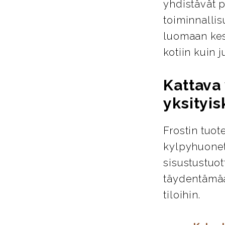
yhdistävät p
toiminnallis
luomaan kest
kotiin kuin ju
Kattava 
yksityis
Frostin tuot
kylpyhuoneta
sisustustuot
täydentämää
tiloihin.