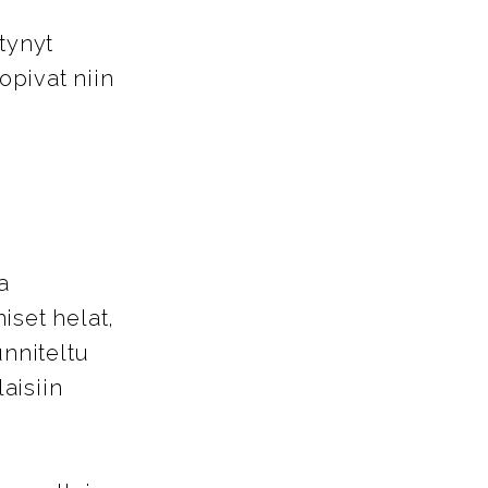
tynyt
opivat niin
a
iset helat,
unniteltu
aisiin