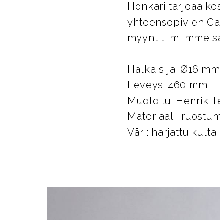
Henkari tarjoaa ke
yhteensopivien Car
myyntitiimiimme sa
Halkaisija: Ø16 mm
Leveys: 460 mm
Muotoilu: Henrik T
Materiaali: ruostu
Väri: harjattu kulta