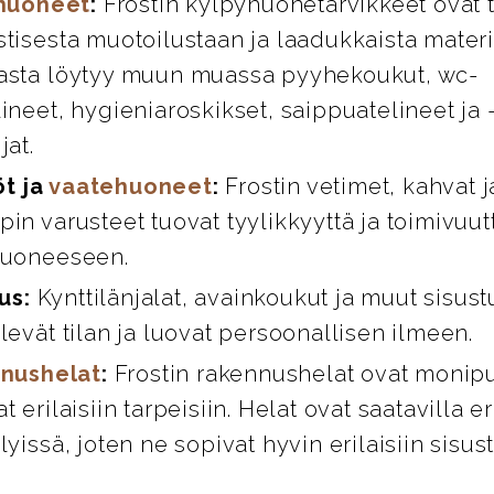
huoneet
:
Frostin kylpyhuonetarvikkeet ovat 
stisesta muotoilustaan ja laadukkaista materi
asta löytyy muun muassa pyyhekoukut, wc-
ineet, hygieniaroskikset, saippuatelineet ja 
jat.
öt ja
vaatehuoneet
:
Frostin vetimet, kahvat 
in varusteet tuovat tyylikkyyttä ja toimivuut
huoneeseen.
us:
Kynttilänjalat, avainkoukut ja muut sisust
levät tilan ja luovat persoonallisen ilmeen.
nushelat
:
Frostin rakennushelat ovat monipuo
t erilaisiin tarpeisiin. Helat ovat saatavilla er
lyissä, joten ne sopivat hyvin erilaisiin sisus