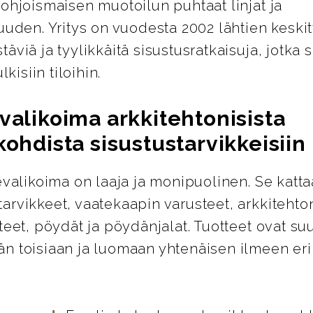
ohjoismaisen muotoilun puhtaat linjat ja
uuden. Yritys on vuodesta 2002 lähtien keskit
äviä ja tyylikkäitä sisustusratkaisuja, jotka s
lkisiin tiloihin.
valikoima arkkitehtonisista
kohdista sisustustarvikkeisiin
evalikoima on laaja ja monipuolinen. Se katta
rvikkeet, vaatekaapin varusteet, arkkitehton
teet, pöydät ja pöydänjalat. Tuotteet ovat su
n toisiaan ja luomaan yhtenäisen ilmeen eril