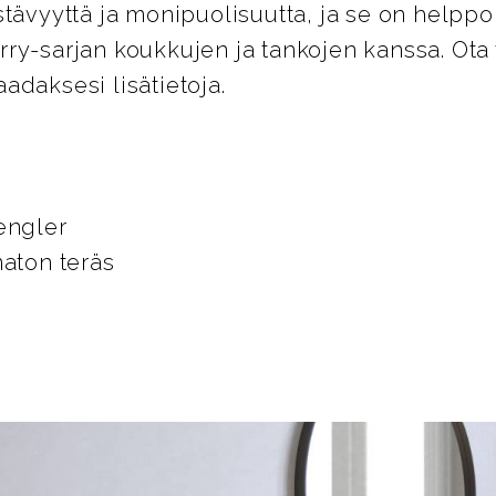
stävyyttä ja monipuolisuutta, ja se on helpp
ry-sarjan koukkujen ja tankojen kanssa. Ota 
adaksesi lisätietoja.
engler
maton teräs