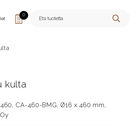
0
dot
HAE
ulta
u kulta
r 460, CA-460-BMG, Ø16 x 460 mm,
 Oy