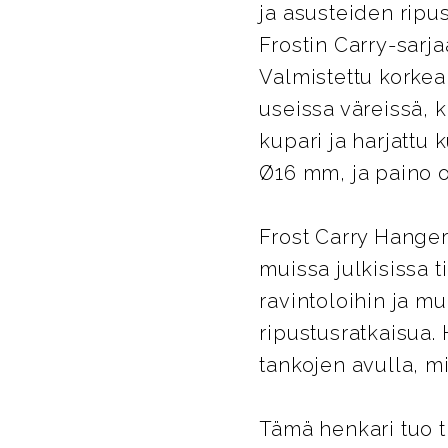
ja asusteiden ripu
Frostin Carry-sarj
Valmistettu korkea
useissa väreissä, k
kupari ja harjattu 
Ø16 mm, ja paino o
Frost Carry Hanger
muissa julkisissa t
ravintoloihin ja mui
ripustusratkaisua. 
tankojen avulla, m
Tämä henkari tuo t