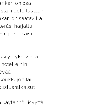
enkari on osa
ista muotoilustaan.
kari on saatavilla
eräs, harjattu
mm ja halkaisija
si yrityksissä ja
 hotelleihin,
tävää
koukkujen tai -
pustusratkaisut.
 käytännöllisyyttä.