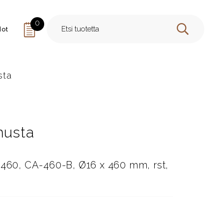
0
dot
HAE
sta
musta
 460, CA-460-B, Ø16 x 460 mm, rst,