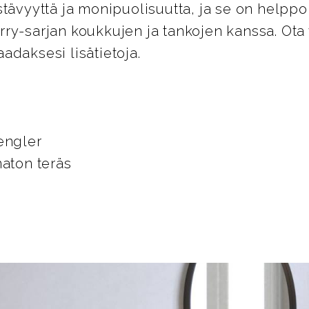
stävyyttä ja monipuolisuutta, ja se on helpp
ry-sarjan koukkujen ja tankojen kanssa. Ota 
adaksesi lisätietoja.
engler
maton teräs