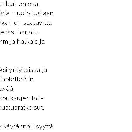
enkari on osa
ista muotoilustaan.
kari on saatavilla
eräs, harjattu
mm ja halkaisija
si yrityksissä ja
 hotelleihin,
tävää
koukkujen tai -
pustusratkaisut.
 käytännöllisyyttä.