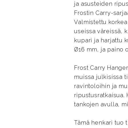
ja asusteiden ripu
Frostin Carry-sarj
Valmistettu korkea
useissa väreissä, k
kupari ja harjattu 
Ø16 mm, ja paino o
Frost Carry Hanger
muissa julkisissa t
ravintoloihin ja mui
ripustusratkaisua. 
tankojen avulla, m
Tämä henkari tuo t