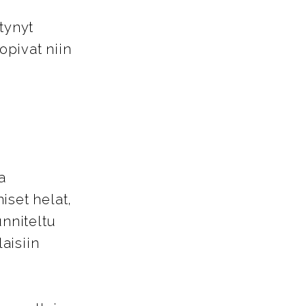
tynyt
opivat niin
a
iset helat,
unniteltu
aisiin