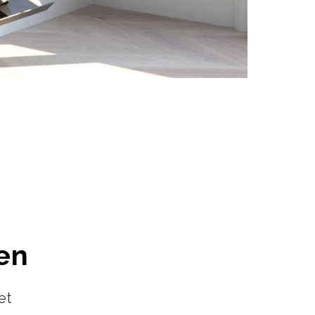
en
et