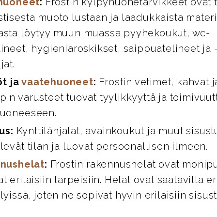
huoneet
:
Frostin kylpyhuonetarvikkeet ovat 
stisesta muotoilustaan ja laadukkaista materi
asta löytyy muun muassa pyyhekoukut, wc-
ineet, hygieniaroskikset, saippuatelineet ja 
jat.
öt ja
vaatehuoneet
:
Frostin vetimet, kahvat 
in varusteet tuovat tyylikkyyttä ja toimivuut
huoneeseen.
us:
Kynttilänjalat, avainkoukut ja muut sisust
levät tilan ja luovat persoonallisen ilmeen.
nushelat
:
Frostin rakennushelat ovat monipuo
t erilaisiin tarpeisiin. Helat ovat saatavilla er
lyissä, joten ne sopivat hyvin erilaisiin sisus