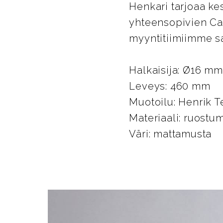
Henkari tarjoaa ke
yhteensopivien Car
myyntitiimiimme sa
Halkaisija: Ø16 mm
Leveys: 460 mm
Muotoilu: Henrik T
Materiaali: ruostu
Väri: mattamusta