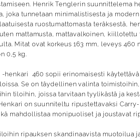
stamiseen. Henrik Tenglerin suunnittelema h
aa, joka tunnetaan minimalistisesta ja modern
laatuisesta ruostumattomasta teräksestä, hen
uten mattamusta, mattavalkoinen, kiillotettu t
kulta. Mitat ovat korkeus 163 mm, leveys 460 
n 0,5 kg.
 -henkari 460 sopii erinomaisesti käytettäväk
iloissa. Se on täydellinen valinta toimistoihin,
hin tiloihin, joissa tarvitaan tyylikästä ja kes
Henkari on suunniteltu ripustettavaksi Carry-
ikä mahdollistaa monipuoliset ja joustavat ri
iloihin ripauksen skandinaavista muotoilua ja