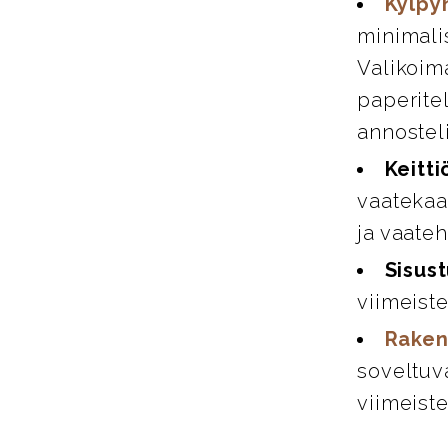
Kylpy
minimali
Valikoim
paperitel
annosteli
Keitti
vaatekaap
ja vaate
Sisust
viimeiste
Raken
soveltuva
viimeiste