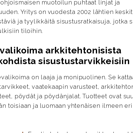
ohjoismaisen muotoilun puhtaat linjat ja
uuden. Yritys on vuodesta 2002 lähtien keskit
äviä ja tyylikkäitä sisustusratkaisuja, jotka s
lkisiin tiloihin.
valikoima arkkitehtonisista
kohdista sisustustarvikkeisiin
evalikoima on laaja ja monipuolinen. Se katta
rvikkeet, vaatekaapin varusteet, arkkitehton
teet, pöydät ja pöydänjalat. Tuotteet ovat su
n toisiaan ja luomaan yhtenäisen ilmeen eril