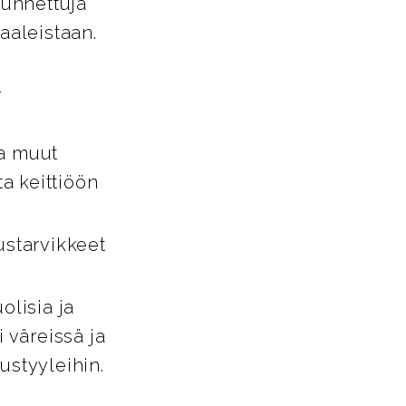
tunnettuja
aaleistaan.
-
ja muut
ta keittiöön
ustarvikkeet
lisia ja
i väreissä ja
tustyyleihin.