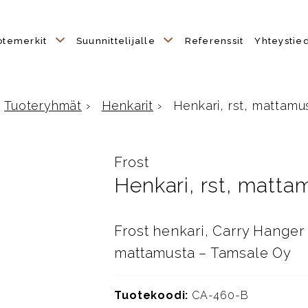
otemerkit
Suunnittelijalle
Referenssit
Yhteystie
Tuoteryhmät
›
Henkarit
›
Henkari, rst, mattamu
Etusivulle
Frost
Henkari, rst, matta
Frost henkari, Carry Hanger
mattamusta – Tamsale Oy
Tuotekoodi:
CA-460-B