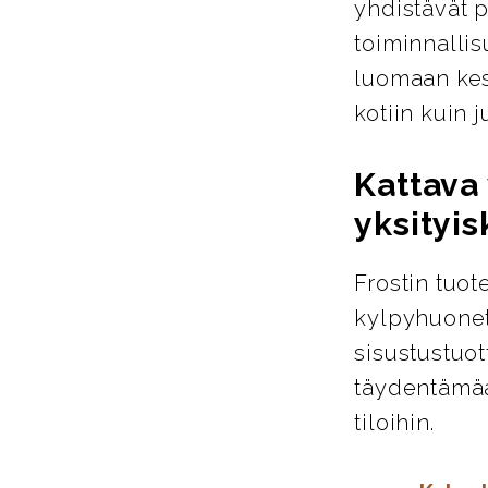
yhdistävät p
toiminnallis
luomaan kest
kotiin kuin ju
Kattava 
yksityis
Frostin tuot
kylpyhuoneta
sisustustuot
täydentämää
tiloihin.