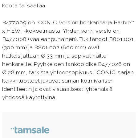
koota tai säätää.
B477.009 on ICONIC-version henkarisarja Barbie™
x HEWI -kokoelmasta. Yhden värin versio on
B477.008 (vaaleanpunainen). Tukitangot B801.001
(300 mm) ja B801.002 (600 mm) ovat
halkaisijaltaan Ø 33 mm ja sopivat näille
henkareille. Pyyhkeiden tankopidike B477.026 on
Ø 28 mm, tarkista yhteensopivuus. ICONIC-sarjan
kaikki tuotteet jakavat saman kolmivärisen
identiteetin ja ovat visuaalisesti yhtenäisiä
yhdessä käytettyinä.