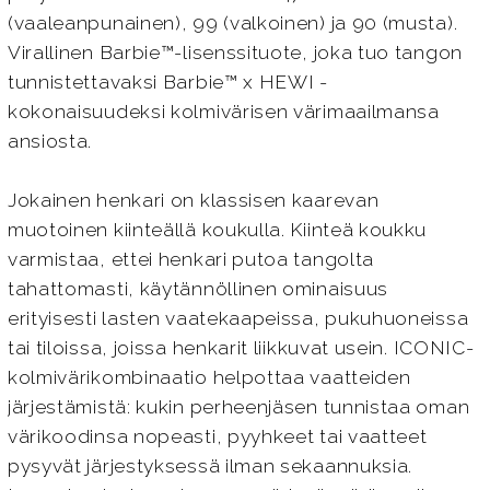
(vaaleanpunainen), 99 (valkoinen) ja 90 (musta).
Virallinen Barbie™-lisenssituote, joka tuo tangon
tunnistettavaksi Barbie™ x HEWI -
kokonaisuudeksi kolmivärisen värimaailmansa
ansiosta.
Jokainen henkari on klassisen kaarevan
muotoinen kiinteällä koukulla. Kiinteä koukku
varmistaa, ettei henkari putoa tangolta
tahattomasti, käytännöllinen ominaisuus
erityisesti lasten vaatekaapeissa, pukuhuoneissa
tai tiloissa, joissa henkarit liikkuvat usein. ICONIC-
kolmivärikombinaatio helpottaa vaatteiden
järjestämistä: kukin perheenjäsen tunnistaa oman
värikoodinsa nopeasti, pyyhkeet tai vaatteet
pysyvät järjestyksessä ilman sekaannuksia.