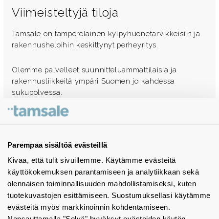
Viimeisteltyjä tiloja
Tamsale on tamperelainen kylpyhuonetarvikkeisiin ja
rakennusheloihin keskittynyt perheyritys.
Olemme palvelleet suunnitteluammattilaisia ja
rakennusliikkeitä ympäri Suomen jo kahdessa
sukupolvessa.
Ota yhteyttä - autamme mielellämme
Tuotekuvastot
Parempaa sisältöä evästeillä
Kivaa, että tulit sivuillemme. Käytämme evästeitä
Instagram
käyttökokemuksen parantamiseen ja analytiikkaan sekä
BIM-objektit
olennaisen toiminnallisuuden mahdollistamiseksi, kuten
tuotekuvastojen esittämiseen. Suostumuksellasi käytämme
Yhteystiedot
evästeitä myös markkinoinnin kohdentamiseen.
Napsauttamalla "Selvä" hyväksyt evästeiden käytön.