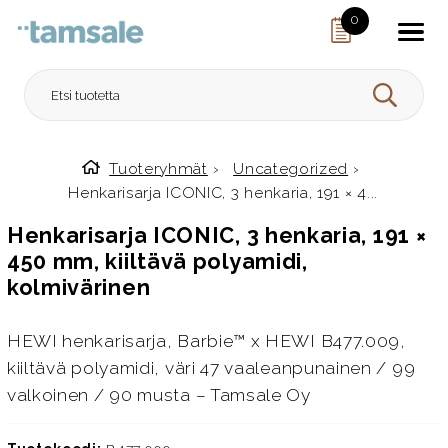
Skip to content
0
HAE
Tuoteryhmät
›
Uncategorized
›
Etusivulle
Henkarisarja ICONIC, 3 henkaria, 191 × 4...
Henkarisarja ICONIC, 3 henkaria, 191 ×
450 mm, kiiltävä polyamidi,
kolmivärinen
HEWI henkarisarja, Barbie™ x HEWI B477.009,
kiiltävä polyamidi, väri 47 vaaleanpunainen / 99
valkoinen / 90 musta – Tamsale Oy