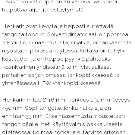
Lapset voivat oppia oman värinsä, värikoodi
helpottaa arjen järjestäytymistä.
Henkarit ovat kevyitä ja helposti siirrettäviä
tangolta toiselle. Polyamidimateriaali on pehmeä
tekstiilille, ei naarmutusta, ei jälkiä, ei hankaamista
myöskään pitkässä käytössä. Kiiltävä pinta hylkii
kosteuden ja on helppo pyyhkiä puhtaaksi.
Kolmivärinen yhdistelmä toimii visuaalisesti
parhaiten sarjan omassa tankopidikkeessä tai
yhtenäisessä HEWI-tankopidikkeessä.
Henkarin mitat: Ø 16 mm, korkeus 191 mm, leveys
450 mm. Sopii tangolle, jonka halkaisija on
enintään 33 mm. Ei seinäasennusta, ripustetaan
tangon päälle, heti käyttövalmis pakkauksesta
otettaessa. Kolmea henkaria ei tarvitse erikseen