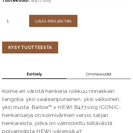
Tuotekoodi:
B477.009
LISÄÄ PROJEKTIIN
KYSY TUOTTEESTA
Esittely
Ominaisuudet
Kolme eri väristä henkaria roikkuu rinnakkain
tangolla: yksi vaaleanpunainen, yksi valkoinen,
yksi musta. Barbie™ x HEWI B477.009 ICONIC-
henkarisarja on kolmivärinen versio sarjan
henkareista, jotka on valmistettu kiiltävästä
polyamidista HEWI-väreissä 47