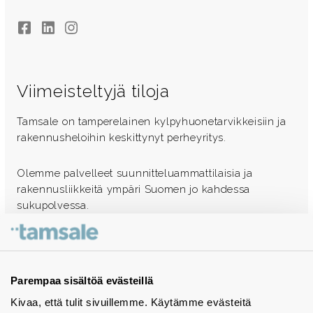
Facebook
LinkedIn
Instagram
Viimeisteltyjä tiloja
Tamsale on tamperelainen kylpyhuonetarvikkeisiin ja
rakennusheloihin keskittynyt perheyritys.
Olemme palvelleet suunnitteluammattilaisia ja
rakennusliikkeitä ympäri Suomen jo kahdessa
sukupolvessa.
Ota yhteyttä - autamme mielellämme
Tuotekuvastot
Parempaa sisältöä evästeillä
Kivaa, että tulit sivuillemme. Käytämme evästeitä
Instagram