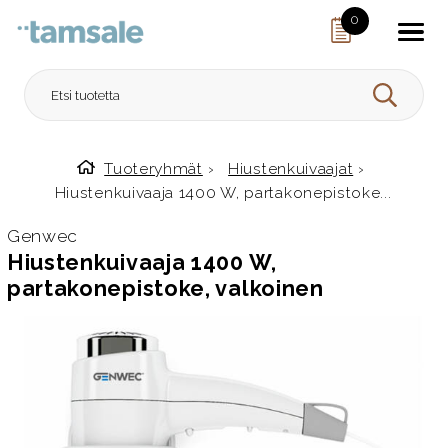
Skip to content
0
HAE
Tuoteryhmät
›
Hiustenkuivaajat
›
Etusivulle
Hiustenkuivaaja 1400 W, partakonepistoke...
Genwec
Hiustenkuivaaja 1400 W,
partakonepistoke, valkoinen