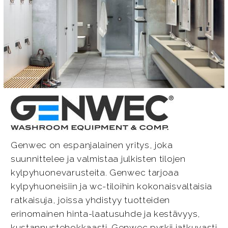
Genwec on espanjalainen yritys, joka
suunnittelee ja valmistaa julkisten tilojen
kylpyhuonevarusteita. Genwec tarjoaa
kylpyhuoneisiin ja wc-tiloihin kokonaisvaltaisia
ratkaisuja, joissa yhdistyy tuotteiden
erinomainen hinta-laatusuhde ja kestävyys,
kustannustehokkaasti. Genwec pyrkii jatkuvasti