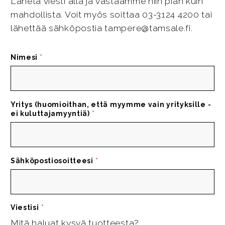
Lähetä viesti alla ja vastaamme niin pian kuin
mahdollista. Voit myös soittaa 03-3124 4200 tai
lähettää sähköpostia tampere@tamsale.fi.
Nimesi
*
Yritys (huomioithan, että myymme vain yrityksille -
ei kuluttajamyyntiä)
*
Sähköpostiosoitteesi
*
Viestisi
*
Mitä haluat kysyä tuotteesta?